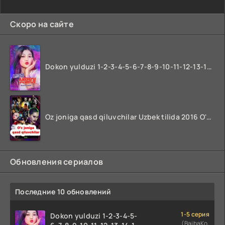
Скоро на сайте
Dokon yulduzi 1-2-3-4-5-6-7-8-9-10-11-12-13-14-15-16-17 Qism Uzbek tilida koreya seryali barcha qismlari o'zbek tilida
Oz joniga qasd qiluvchilar Uzbek tilida 2016 O'zbekcha tarjima kino 720p HD skachat
Обновления сериалов
Последние 10 обновлений
1-5 серия
Dokon yulduzi 1-2-3-4-5-
(BaibaKo,