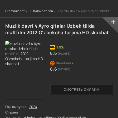
90-95 Qism
drama koreya
drama koreya
drama koreya
seriali uzbek
seriali uzbek
Dramauz.net
»
Облако тегов
» Muzlik davri 4 Ayro qitalar Uzbek tilida multfilm 2012 O'zbekcha tarjima HD skachat
seriali uzbek
tilida Barcha
tilida Barcha
tilida Barcha
qismlar 2026 HD
qismlar 2026 HD
qismlar 2026 HD
skachat
skachat
Muzlik davri 4 Ayro qitalar Uzbek tilida
skachat
multfilm 2012 O'zbekcha tarjima HD skachat
8.6
(302 856)
8.6
(302 856)
СМОТРЕТЬ ОНЛАЙН
Год выпуска:
2024
Страна:
Жанр:
Multfilmlar
/
Multfilmlar 2025 o'zbek tilida