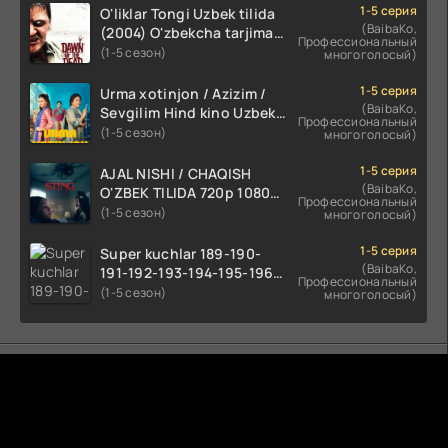
1-5 серия
O'liklar Tongi Uzbek tilida
(BaibaKo,
(2004) O'zbekcha tarjima
Профессиональный
kino HD skachat
(1-5 сезон)
многоголосый)
1-5 серия
Urma xotinjon / Azizim /
(BaibaKo,
Sevgilim Hind kino Uzbek
Профессиональный
tilida 2022 O'zbekcha
(1-5 сезон)
многоголосый)
tarjima kino HD skachat
1-5 серия
AJAL NISHI / CHAQISH
(BaibaKo,
O'ZBEK TILIDA 720p 1080p
Профессиональный
Full HD (2024) Tarjima
(1-5 сезон)
многоголосый)
1-5 серия
Super kuchlar 189-190-
(BaibaKo,
191-192-193-194-195-196-
Профессиональный
197-198-199-200 Qism
(1-5 сезон)
многоголосый)
uzbek tilida serial Barcha
qismlari o'zbek tilida
tarjima seryal
Комментируют