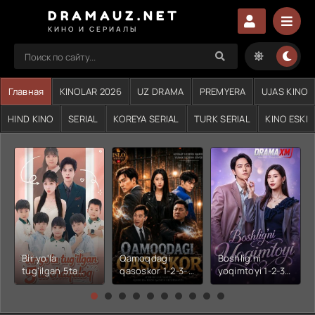
DRAMAUZ.NET
КИНО И СЕРИАЛЫ
Главная
KINOLAR 2026
UZ DRAMA
PREMYERA
UJAS KINO
HIND KINO
SERIAL
KOREYA SERIAL
TURK SERIAL
KINO ESKI
Bir yo'la
Qamoqdagi
Boshlig'ni
tug'ilgan 5ta
qasoskor 1-2-3-
yoqimtoyi 1-2-3-
chaqaloq 1-2-3-
4-5-6-7-10-20-
4-5-6-7-10-20-
4-5-6-7-10-20-
30-50-60-70-80-
30-50-60-70-80-
30-50-60-70-80-
90-95 Qism
90-95 Qism