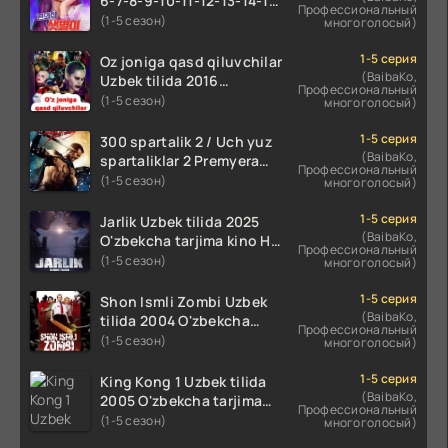
6-7-8-9-10-11-12-13-14-15-
Профессиональный
16-17 Qism Uzbek tilida
(1-5 сезон)
многоголосый)
koreya seryali barcha
qismlari o'zbek tilida
1-5 серия
Oz joniga qasd qiluvchilar
(BaibaKo,
Uzbek tilida 2016
Профессиональный
O'zbekcha tarjima kino
(1-5 сезон)
многоголосый)
720p HD skachat
1-5 серия
300 spartalik 2 / Uch yuz
(BaibaKo,
spartaliklar 2 Premyera
Профессиональный
Uzbek tilida 2013
(1-5 сезон)
многоголосый)
O'zbekcha tarjima kino HD
skachat
1-5 серия
Jarlik Uzbek tilida 2025
(BaibaKo,
O'zbekcha tarjima kino HD
Профессиональный
skachat
(1-5 сезон)
многоголосый)
1-5 серия
Shon Ismli Zombi Uzbek
(BaibaKo,
tilida 2004 O'zbekcha
Профессиональный
tarjima kino HD skachat
(1-5 сезон)
многоголосый)
1-5 серия
King Kong 1 Uzbek tilida
(BaibaKo,
2005 O'zbekcha tarjima
Профессиональный
kino HD skachat
(1-5 сезон)
многоголосый)