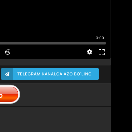
- 0:00
TELEGRAM KANALGA AZO BO'LING.