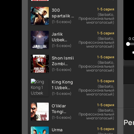
Uzbek
Uzbek
tilida
tilida 2016
1-5 серия
300
koreya
O'zbekcha
(BaibaKo,
spartalik 2
Профессиональный
seryali
tarjima
/ Uch yuz
(1-5 сезон)
многоголосый)
barcha
kino 720p
spartaliklar
qismlari
HD
2 Premyera
1-5 серия
Jarlik
o'zbek
skachat
Uzbek
(BaibaKo,
0:
Uzbek
tilida
Профессиональный
tilida 2013
tilida 2025
(1-5 сезон)
многоголосый)
O'zbekcha
O'zbekcha
tarjima
tarjima
1-5 серия
Shon Ismli
kino HD
kino HD
(BaibaKo,
Zombi
Профессиональный
skachat
skachat
Uzbek
(1-5 сезон)
многоголосый)
tilida 2004
O'zbekcha
1-5 серия
King Kong
tarjima
(BaibaKo,
1 Uzbek
Профессиональный
kino HD
tilida 2005
(1-5 сезон)
многоголосый)
skachat
O'zbekcha
tarjima
1-5 серия
O'liklar
kino HD
(BaibaKo,
Tongi
Профессиональный
skachat
Uzbek
(1-5 сезон)
многоголосый)
Ре
tilida
(2004)
1-5 серия
Urma