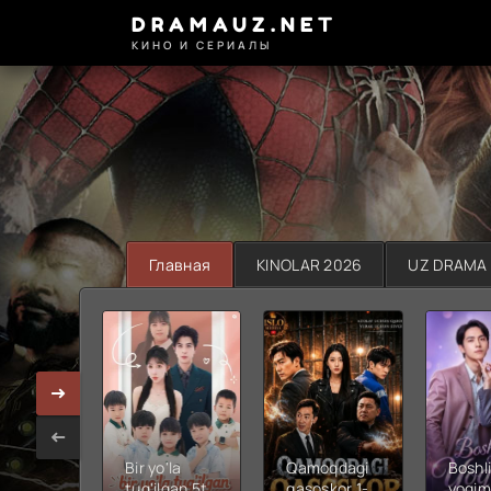
DRAMAUZ.NET
КИНО И СЕРИАЛЫ
Главная
KINOLAR 2026
UZ DRAMA
Bir yo'la
Qamoqdagi
Boshli
tug'ilgan 5ta
qasoskor 1-
yoqim