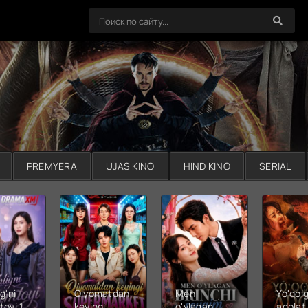
PREMYERA
UJAS KINO
HIND KINO
SERIAL
g'ni
Qiyomatdan
Men
Yo'qol
toyi 1-
keyingi
o'ylagan
adolat 