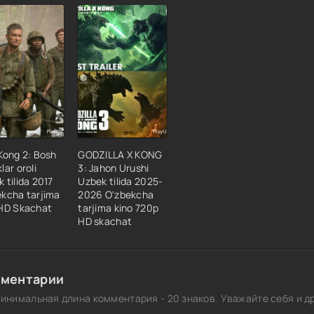
Kong 2: Bosh
GODZILLA X KONG
lar oroli
3: Jahon Urushi
 tilida 2017
Uzbek tilida 2025-
ekcha tarjima
2026 O'zbekcha
 HD Skachat
tarjima kino 720p
HD skachat
ментарии
инимальная длина комментария - 20 знаков. Уважайте себя и др