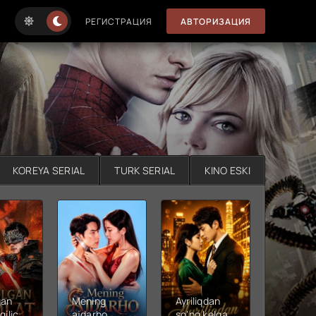
РЕГИСТРАЦИЯ
АВТОРИЗАЦИЯ
KOREYA SERIAL
TURK SERIAL
KINO ESKI
gan
Mening
Ayriliqdan
Berilga
qilichi
ajdarho
so'ng kelgan
vadalar