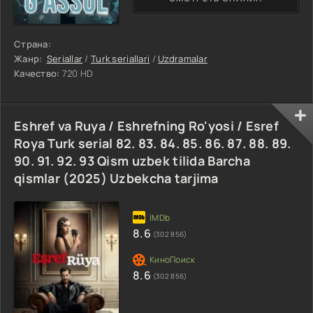
Страна:
Жанр:
Seriallar
/
Turk seriallari
/
Uzdramalar
Качество:
720 HD
Eshref va Ruya / Eshrefning Ro'yosi / Esref
Roya Turk serial 82. 83. 84. 85. 86. 87. 88. 89.
90. 91. 92. 93 Qism uzbek tilida Barcha
qismlar (2025) Uzbekcha tarjima
8.6
(302 856)
8.6
(302 856)