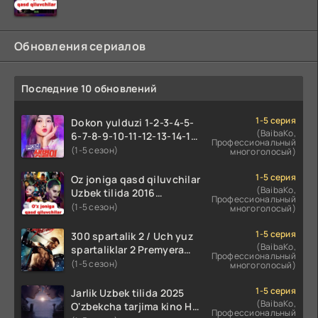
Обновления сериалов
Последние 10 обновлений
1-5 серия
Dokon yulduzi 1-2-3-4-5-
(BaibaKo,
6-7-8-9-10-11-12-13-14-15-
Профессиональный
16-17 Qism Uzbek tilida
(1-5 сезон)
многоголосый)
koreya seryali barcha
qismlari o'zbek tilida
1-5 серия
Oz joniga qasd qiluvchilar
(BaibaKo,
Uzbek tilida 2016
Профессиональный
O'zbekcha tarjima kino
(1-5 сезон)
многоголосый)
720p HD skachat
1-5 серия
300 spartalik 2 / Uch yuz
(BaibaKo,
spartaliklar 2 Premyera
Профессиональный
Uzbek tilida 2013
(1-5 сезон)
многоголосый)
O'zbekcha tarjima kino HD
skachat
1-5 серия
Jarlik Uzbek tilida 2025
(BaibaKo,
O'zbekcha tarjima kino HD
Профессиональный