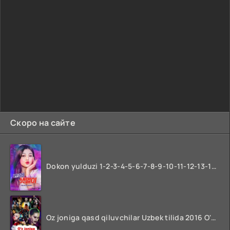
Скоро на сайте
Dokon yulduzi 1-2-3-4-5-6-7-8-9-10-11-12-13-14-15-16-17 Qism Uzbek tilida koreya seryali barcha qismlari o'zbek tilida
Oz joniga qasd qiluvchilar Uzbek tilida 2016 O'zbekcha tarjima kino 720p HD skachat