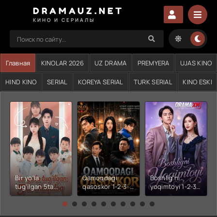
DRAMAUZ.NET
КИНО И СЕРИАЛЫ
Главная
KINOLAR 2026
UZ DRAMA
PREMYERA
UJAS KINO
HIND KINO
SERIAL
KOREYA SERIAL
TURK SERIAL
KINO ESKI
Bir yo'la
Qamoqdagi
Boshlig'ni
tug'ilgan 5ta
qasoskor 1-2-3-
yoqimtoyi 1-2-3-
chaqaloq 1-2-3-
4-5-6-7-10-20-
4-5-6-7-10-20-
4-5-6-7-10-20-
30-50-60-70-80-
30-50-60-70-80-
30-50-60-70-80-
90-95 Qism
90-95 Qism