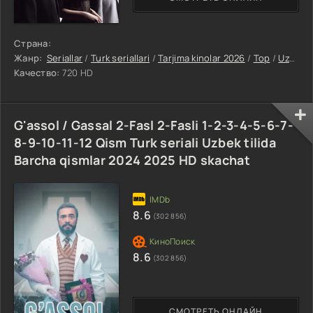
Страна:
Жанр:
Seriallar
/
Turk seriallari
/
Tarjima kinolar 2026
/
Top
/
Uzdramalar
Качество:
720 HD
G'assol / Gassal 2-Fasl 2-Fasli 1-2-3-4-5-6-7-
8-9-10-11-12 Qism Turk seriali Uzbek tilida
Barcha qismlar 2024 2025 HD skachat
8.6
(302 856)
8.6
(302 856)
СМОТРЕТЬ ОНЛАЙН