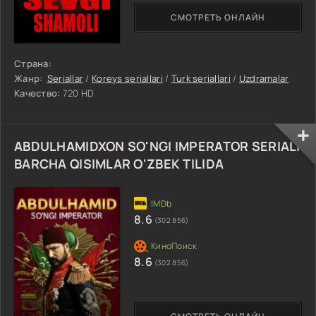
СМОТРЕТЬ ОНЛАЙН
Страна:
Жанр:
Seriallar
/
Koreys seriallari
/
Turk seriallari
/
Uzdramalar
Качество:
720 HD
ABDULHAMIDXON SO'NGI IMPERATOR SERIALI
BARCHA QISIMLAR O'ZBEK TILIDA
8.6
(302 856)
8.6
(302 856)