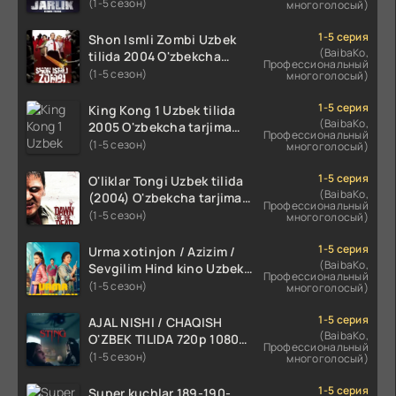
skachat
(1-5 сезон)
многоголосый)
1-5 серия
Shon Ismli Zombi Uzbek
(BaibaKo,
tilida 2004 O'zbekcha
Профессиональный
tarjima kino HD skachat
(1-5 сезон)
многоголосый)
1-5 серия
King Kong 1 Uzbek tilida
(BaibaKo,
2005 O'zbekcha tarjima
Профессиональный
kino HD skachat
(1-5 сезон)
многоголосый)
1-5 серия
O'liklar Tongi Uzbek tilida
(BaibaKo,
(2004) O'zbekcha tarjima
Профессиональный
kino HD skachat
(1-5 сезон)
многоголосый)
1-5 серия
Urma xotinjon / Azizim /
(BaibaKo,
Sevgilim Hind kino Uzbek
Профессиональный
tilida 2022 O'zbekcha
(1-5 сезон)
многоголосый)
tarjima kino HD skachat
1-5 серия
AJAL NISHI / CHAQISH
(BaibaKo,
O'ZBEK TILIDA 720p 1080p
Профессиональный
Full HD (2024) Tarjima
(1-5 сезон)
многоголосый)
1-5 серия
Super kuchlar 189-190-