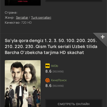
Страна:
Жанр:
Seriallar
/
Turk seriallari
Качество:
720 HD
So'yla qora dengiz 1. 2. 3. 50. 100. 200. 205.
210. 220. 230. Qism Turk seriali Uzbek tilida
Barcha O'zbekcha tarjima HD skachat
8.6
(302 856)
8.6
(302 856)
СМОТРЕТЬ ОНЛАЙН