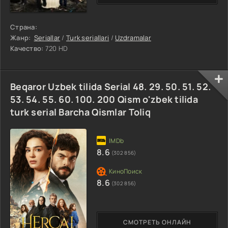
Страна:
Жанр:
Seriallar
/
Turk seriallari
/
Uzdramalar
Качество:
720 HD
Beqaror Uzbek tilida Serial 48. 29. 50. 51. 52.
53. 54. 55. 60. 100. 200 Qism o'zbek tilida
turk serial Barcha Qismlar Toliq
8.6
(302 856)
8.6
(302 856)
СМОТРЕТЬ ОНЛАЙН