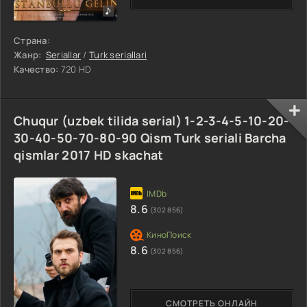
Страна:
Жанр:
Seriallar
/
Turk seriallari
Качество:
720 HD
Chuqur (uzbek tilida serial) 1-2-3-4-5-10-20-
30-40-50-70-80-90 Qism Turk seriali Barcha
qismlar 2017 HD skachat
8.6
(302 856)
8.6
(302 856)
СМОТРЕТЬ ОНЛАЙН