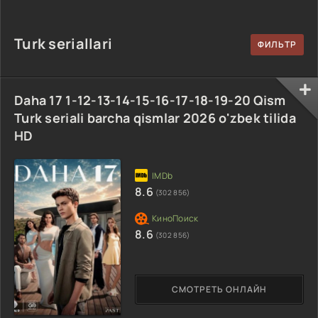
90-95 Qism
drama koreya
drama koreya
drama koreya
seriali uzbek
seriali uzbek
seriali uzbek
tilida Barcha
tilida Barcha
Turk seriallari
tilida Barcha
qismlar 2026 HD
qismlar 2026 HD
qismlar 2026 HD
skachat
skachat
skachat
Daha 17 1-12-13-14-15-16-17-18-19-20 Qism
Turk seriali barcha qismlar 2026 o'zbek tilida
HD
8.6
(302 856)
8.6
(302 856)
СМОТРЕТЬ ОНЛАЙН