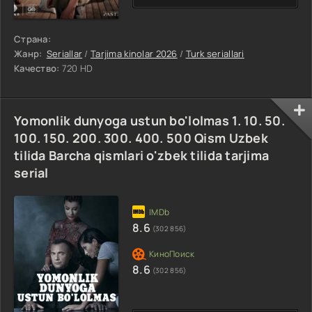
Страна:
Жанр:
Seriallar
/
Tarjima kinolar 2026
/
Turk seriallari
Качество:
720 HD
Yomonlik dunyoga ustun bo'lolmas 1. 10. 50.
100. 150. 200. 300. 400. 500 Qism Uzbek
tilida Barcha qismlari o'zbek tilida tarjima
serial
8.6
(302 856)
8.6
(302 856)