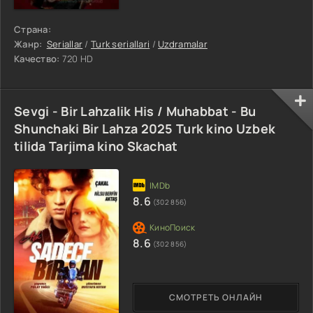
Страна:
Жанр:
Seriallar
/
Turk seriallari
/
Uzdramalar
Качество:
720 HD
Sevgi - Bir Lahzalik His / Muhabbat - Bu
Shunchaki Bir Lahza 2025 Turk kino Uzbek
tilida Tarjima kino Skachat
8.6
(302 856)
8.6
(302 856)
СМОТРЕТЬ ОНЛАЙН