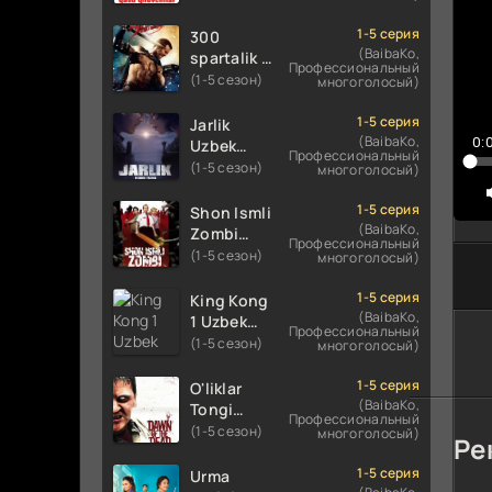
Uzbek
Uzbek
tilida
tilida 2016
1-5 серия
300
koreya
O'zbekcha
(BaibaKo,
spartalik 2
Профессиональный
seryali
tarjima
/ Uch yuz
(1-5 сезон)
многоголосый)
barcha
kino 720p
spartaliklar
qismlari
HD
2 Premyera
1-5 серия
Jarlik
o'zbek
skachat
Uzbek
(BaibaKo,
0:
Uzbek
tilida
Профессиональный
tilida 2013
tilida 2025
(1-5 сезон)
многоголосый)
O'zbekcha
O'zbekcha
tarjima
tarjima
1-5 серия
Shon Ismli
kino HD
kino HD
(BaibaKo,
Zombi
Профессиональный
skachat
skachat
Uzbek
(1-5 сезон)
многоголосый)
tilida 2004
O'zbekcha
1-5 серия
King Kong
tarjima
(BaibaKo,
1 Uzbek
Профессиональный
kino HD
tilida 2005
(1-5 сезон)
многоголосый)
skachat
O'zbekcha
tarjima
1-5 серия
O'liklar
kino HD
(BaibaKo,
Tongi
Профессиональный
skachat
Uzbek
(1-5 сезон)
многоголосый)
Ре
tilida
(2004)
1-5 серия
Urma