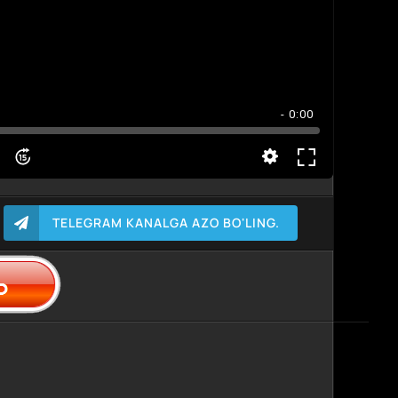
- 0:00
TELEGRAM KANALGA AZO BO'LING.