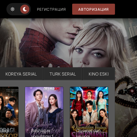
РЕГИСТРАЦИЯ
АВТОРИЗАЦИЯ
KOREYA SERIAL
TURK SERIAL
KINO ESKI
dagi
Boshlig'ni
Qiyomatdan
Men
or 1-
yoqimtoyi 1-
keyingi
o'ylaga