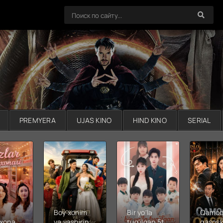
PREMYERA
UJAS KINO
HIND KINO
SERIAL
Boy xonim
Bir yo'la
Qamoq
xonasi
va yashirin
tug'ilgan 5ta
qasosk