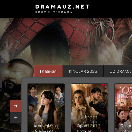
DRAMAUZ.NET
КИНО И СЕРИАЛЫ
Главная
KINOLAR 2026
UZ DRAMA
Arvox qiz 1-
Opam va
Qizlar
2-3-5-7-10-
bo'lajak
yotoq