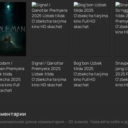
 odam /
Signal / Qanotlar
Bog'bon Uzbek
Snaype
men Premyera
Premyera 2025
tilida 2025
jang U
 tilida
Uzbek tilida
O'zbekcha tarjima
2025 
ekcha 2025
O'zbekcha tarjima
kino Full HD
O'zbek
ma kino Full
kino HD skachat
skachat
kino H
kachat
ментарии
инимальная длина комментария - 20 знаков. Уважайте себя и др