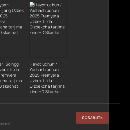
r: So'nggi
Hayot uchun /
zbek tilida
Yashash uchun
Premyera
2025 Premyera
cha tarjima
Uzbek tilida
D skachat
O'zbekcha tarjima
kino HD Skachat
ДОБАВИТЬ
угих!