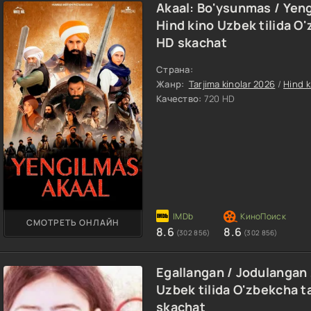
Akaal: Bo'ysunmas / Yen
Hind kino Uzbek tilida O
HD skachat
Страна:
Жанр:
Tarjima kinolar 2026
/
Hind k
Качество:
720 HD
СМОТРЕТЬ ОНЛАЙН
8.6
8.6
(302 856)
(302 856)
Egallangan / Jodulangan
Uzbek tilida O'zbekcha t
skachat