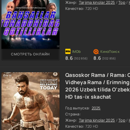
Жанр:
Tarjima kinolar 2025
/
Top
/
Качество:
720 HD
СМОТРЕТЬ ОНЛАЙН
8.6
8.6
(302 856)
(302 856)
Qasoskor Rama / Rama: Qa
Vidheya Rama / Erimning 
2026 Uzbek tilida O'zbekc
HD tas-ix skachat
Год выпуска:
2025
Страна:
Жанр:
Tarjima kinolar 2025
/
Top
/
Качество:
720 HD