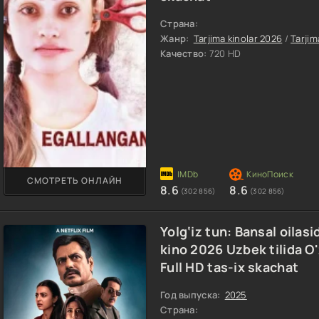
Страна:
Жанр:
Tarjima kinolar 2026
/
Tarjim
Качество:
720 HD
СМОТРЕТЬ ОНЛАЙН
8.6
8.6
(302 856)
(302 856)
Yolg‘iz tun: Bansal oilasid
kino 2026 Uzbek tilida O
Full HD tas-ix skachat
Год выпуска:
2025
Страна: