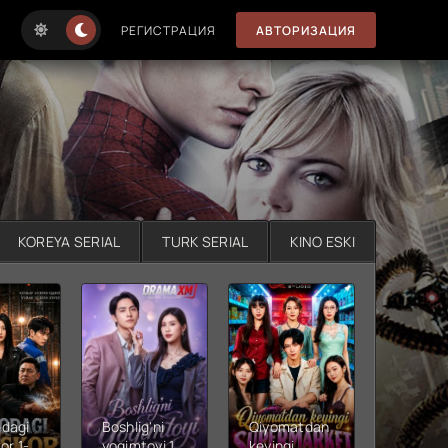
РЕГИСТРАЦИЯ
АВТОРИЗАЦИЯ
KOREYA SERIAL
TURK SERIAL
KINO ESKI
dagi
Boshlig'ni
Qiyomatdan
Men
or 1-
yoqimtoyi 1-
keyingi
o'ylaga