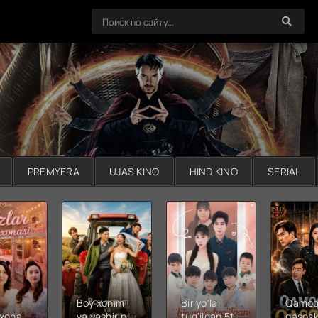
PREMYERA
UJAS KINO
HIND KINO
SERIAL
Boy xonim
Bir yo'la
Qamoq
xonasi
va yashirin
tug'ilgan 5ta
qasosk