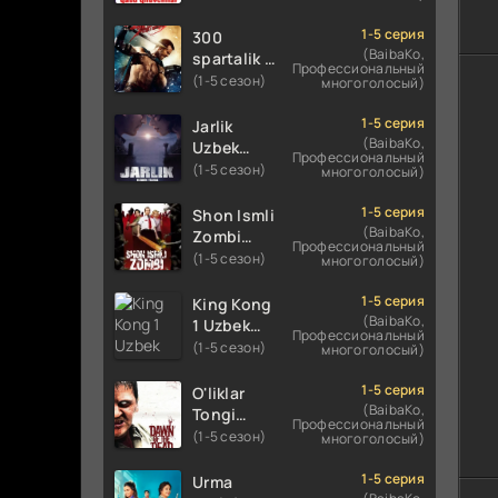
Uzbek
Uzbek
tilida
tilida 2016
1-5 серия
300
koreya
O'zbekcha
(BaibaKo,
spartalik 2
Профессиональный
seryali
tarjima
/ Uch yuz
(1-5 сезон)
многоголосый)
barcha
kino 720p
spartaliklar
qismlari
HD
2 Premyera
1-5 серия
Jarlik
o'zbek
skachat
Uzbek
(BaibaKo,
Uzbek
tilida
Профессиональный
tilida 2013
tilida 2025
(1-5 сезон)
многоголосый)
O'zbekcha
O'zbekcha
tarjima
tarjima
1-5 серия
Shon Ismli
kino HD
kino HD
(BaibaKo,
Zombi
Профессиональный
skachat
skachat
Uzbek
(1-5 сезон)
многоголосый)
tilida 2004
O'zbekcha
1-5 серия
King Kong
tarjima
(BaibaKo,
1 Uzbek
Профессиональный
kino HD
tilida 2005
(1-5 сезон)
многоголосый)
skachat
O'zbekcha
tarjima
1-5 серия
O'liklar
kino HD
(BaibaKo,
Tongi
Профессиональный
skachat
Uzbek
(1-5 сезон)
многоголосый)
tilida
(2004)
1-5 серия
Urma