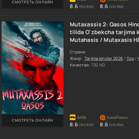
СМОТРЕТЬ ОНЛАЙН
8.6
8.6
(302 856)
(302 856)
Mutaxassis 2: Qasos Hin
tilida O'zbekcha tarjima 
Mutahasis / Mutaxasis H
Страна:
Жанр:
Tarjima kinolar 2026
/
Top
/
Качество:
720 HD
СМОТРЕТЬ ОНЛАЙН
8.6
8.6
(302 856)
(302 856)