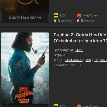
СМОТРЕТЬ ОНЛАЙН
8.6
8.6
(302 856)
(302 856)
Pushpa 2: Qoida Hind kin
O'zbekcha tarjima kino 
Год выпуска:
2026
Страна:
Жанр:
Hind kinolar
/
Top
/
Tarjima 
Качество:
720 HD