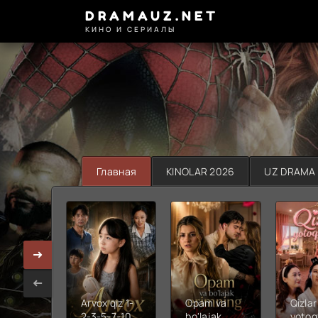
DRAMAUZ.NET
КИНО И СЕРИАЛЫ
Главная
KINOLAR 2026
UZ DRAMA
Arvox qiz 1-
Opam va
Qizlar
2-3-5-7-10-
bo'lajak
yotoq