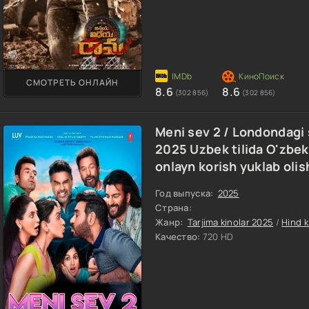
СМОТРЕТЬ ОНЛАЙН
8.6
8.6
(302 856)
(302 856)
Meni sev 2 / Londondagi 
2025 Uzbek tilida O'zbek
onlayn korish yuklab oli
Год выпуска:
2025
Страна:
Жанр:
Tarjima kinolar 2025
/
Hind k
Качество:
720 HD