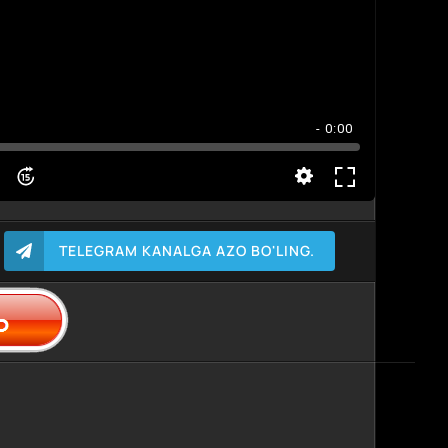
- 0:00
TELEGRAM KANALGA AZO BO'LING.