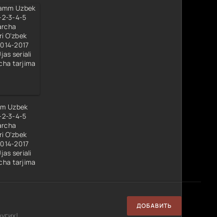
m Uzbek
1-2-3-4-5
archa
ri O'zbek
 2014-2017
jas seriali
cha tarjima
ДОБАВИТЬ
угих!