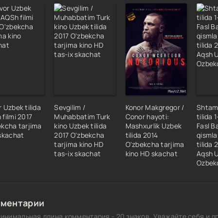
 Uzbek tilida
Sevgilim /
Konor Makgregor /
Shtam
filmi 2017
Muhabbatim Turk
Conor hayoti:
tilida 
ekcha tarjima
kino Uzbek tilida
Mashxurlik Uzbek
Fasl B
 skachat
2017 O'zbekcha
tilida 2014
qismla
tarjima kino HD
O'zbekcha tarjima
tilida
tas-ix skachat
kino HD skachat
Aqsh U
Ozbek
ментарии
инимальная длина комментария - 20 знаков. Уважайте себя и др