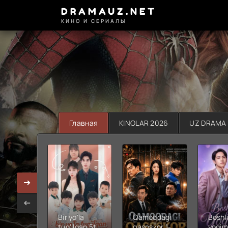
DRAMAUZ.NET
КИНО И СЕРИАЛЫ
Главная
KINOLAR 2026
UZ DRAMA
Bir yo'la
Qamoqdagi
Boshli
tug'ilgan 5ta
qasoskor 1-
yoqim