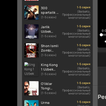
Uzbek
Uzbek
tilida
tilida 2016
1-5 серия
300
koreya
O'zbekcha
(BaibaKo,
spartalik 2
Профессиональный
seryali
tarjima
/ Uch yuz
(1-5 сезон)
многоголосый)
barcha
kino 720p
spartaliklar
qismlari
HD
2 Premyera
1-5 серия
Jarlik
o'zbek
skachat
Uzbek
(BaibaKo,
0:
Uzbek
tilida
Профессиональный
tilida 2013
tilida 2025
(1-5 сезон)
многоголосый)
O'zbekcha
O'zbekcha
tarjima
tarjima
1-5 серия
Shon Ismli
kino HD
kino HD
(BaibaKo,
Zombi
Профессиональный
skachat
skachat
Uzbek
(1-5 сезон)
многоголосый)
tilida 2004
O'zbekcha
1-5 серия
King Kong
tarjima
(BaibaKo,
1 Uzbek
Профессиональный
kino HD
tilida 2005
(1-5 сезон)
многоголосый)
skachat
O'zbekcha
tarjima
1-5 серия
O'liklar
kino HD
(BaibaKo,
Tongi
Профессиональный
skachat
Uzbek
(1-5 сезон)
многоголосый)
Ре
tilida
(2004)
1-5 серия
Urma