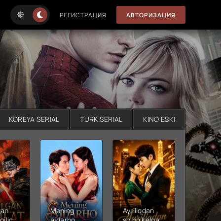
РЕГИСТРАЦИЯ
АВТОРИЗАЦИЯ
KOREYA SERIAL
TURK SERIAL
KINO ESKI
gan
Mening
Ayriliqdan
Berilga
qilichi
ajdarho
so'ng kelgan
vadalar