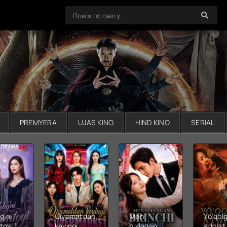
PREMYERA
UJAS KINO
HIND KINO
SERIAL
g'ni
Qiyomatdan
Men
Yo'qol
toyi 1-
keyingi
o'ylagan
adolat 