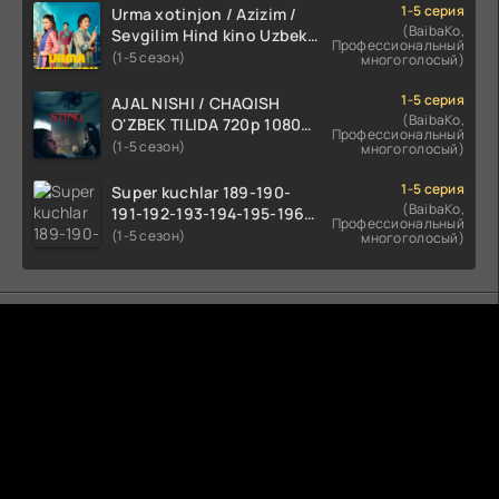
1-5 серия
Urma xotinjon / Azizim /
(BaibaKo,
Sevgilim Hind kino Uzbek
Профессиональный
tilida 2022 O'zbekcha
(1-5 сезон)
многоголосый)
tarjima kino HD skachat
1-5 серия
AJAL NISHI / CHAQISH
(BaibaKo,
O'ZBEK TILIDA 720p 1080p
Профессиональный
Full HD (2024) Tarjima
(1-5 сезон)
многоголосый)
1-5 серия
Super kuchlar 189-190-
(BaibaKo,
191-192-193-194-195-196-
Профессиональный
197-198-199-200 Qism
(1-5 сезон)
многоголосый)
uzbek tilida serial Barcha
qismlari o'zbek tilida
tarjima seryal
Комментируют