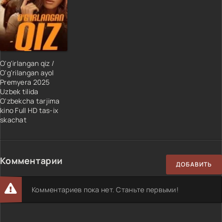
O'g'irlangan qiz /
O'g'rilangan ayol
Premyera 2025
Uzbek tilida
O'zbekcha tarjima
kino Full HD tas-ix
skachat
Комментарии
ДОБАВИТЬ
Комментариев пока нет. Станьте первыми!