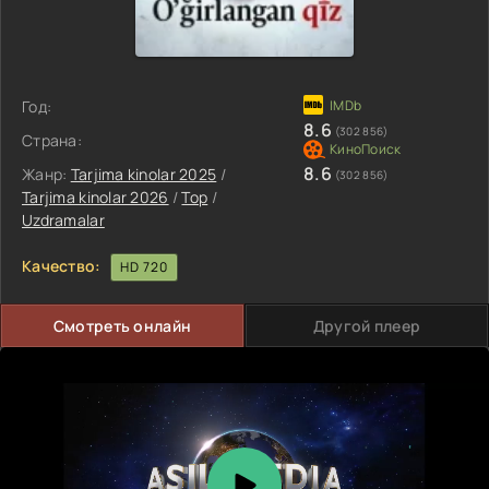
Год:
8.6
(302 856)
Страна:
8.6
Жанр:
Tarjima kinolar 2025
/
(302 856)
Tarjima kinolar 2026
/
Top
/
Uzdramalar
Качество:
HD 720
Смотреть онлайн
Другой плеер