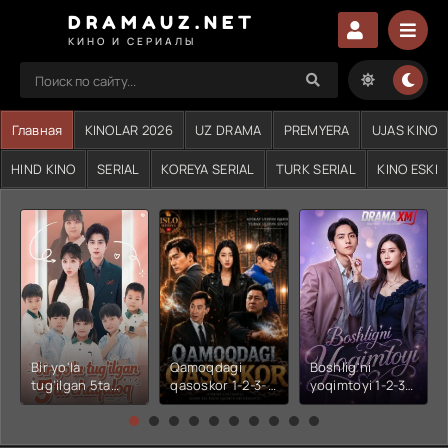
DRAMAUZ.NET
КИНО И СЕРИАЛЫ
Главная
KINOLAR 2026
UZ DRAMA
PREMYERA
UJAS KINO
HIND KINO
SERIAL
KOREYA SERIAL
TURK SERIAL
KINO ESKI
Bir yo'la
Qamoqdagi
Boshlig'ni
tug'ilgan 5ta
qasoskor 1-2-3-
yoqimtoyi 1-2-3-
chaqaloq 1-2-3-
4-5-6-7-10-20-
4-5-6-7-10-20-
4-5-6-7-10-20-
30-50-60-70-80-
30-50-60-70-80-
30-50-60-70-80-
90-95 Qism
90-95 Qism