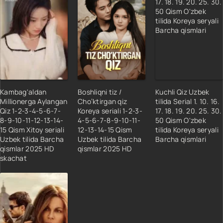
Kambag'aldan
Boshliqni tiz /
Kuchli Qiz Uzbek
Millionerga Aylangan
Cho‘ktirgan qiz
tilida Serial 1. 10. 16.
Qiz 1-2-3-4-5-6-7-
Koreya seriali 1-2-3-
17. 18. 19. 20. 25. 30.
8-9-10-11-12-13-14-
4-5-6-7-8-9-10-11-
50 Qism O'zbek
15 Qism Xitoy seriali
12-13-14-15 Qism
tilida Koreya seryali
Uzbek tilida Barcha
Uzbek tilida Barcha
Barcha qismlari
qismlar 2025 HD
qismlar 2025 HD
skachat