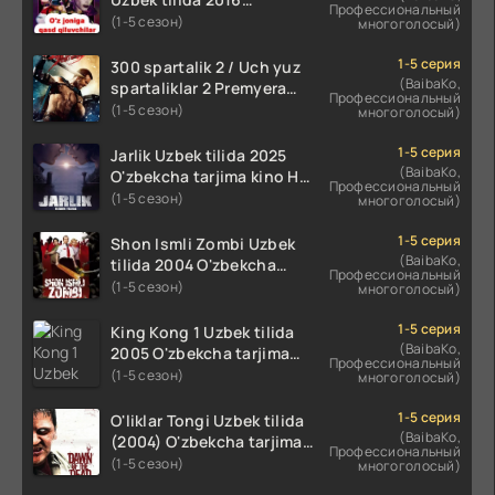
Профессиональный
O'zbekcha tarjima kino
(1-5 сезон)
многоголосый)
720p HD skachat
1-5 серия
300 spartalik 2 / Uch yuz
(BaibaKo,
spartaliklar 2 Premyera
Профессиональный
Uzbek tilida 2013
(1-5 сезон)
многоголосый)
O'zbekcha tarjima kino HD
skachat
1-5 серия
Jarlik Uzbek tilida 2025
(BaibaKo,
O'zbekcha tarjima kino HD
Профессиональный
skachat
(1-5 сезон)
многоголосый)
1-5 серия
Shon Ismli Zombi Uzbek
(BaibaKo,
tilida 2004 O'zbekcha
Профессиональный
tarjima kino HD skachat
(1-5 сезон)
многоголосый)
1-5 серия
King Kong 1 Uzbek tilida
(BaibaKo,
2005 O'zbekcha tarjima
Профессиональный
kino HD skachat
(1-5 сезон)
многоголосый)
1-5 серия
O'liklar Tongi Uzbek tilida
(BaibaKo,
(2004) O'zbekcha tarjima
Профессиональный
kino HD skachat
(1-5 сезон)
многоголосый)