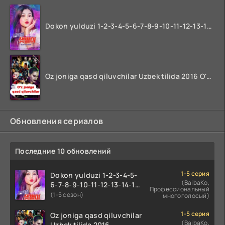
Dokon yulduzi 1-2-3-4-5-6-7-8-9-10-11-12-13-14-15-16-17 Qism Uzbek tilida koreya seryali barcha qismlari o'zbek tilida
Oz joniga qasd qiluvchilar Uzbek tilida 2016 O'zbekcha tarjima kino 720p HD skachat
Обновления сериалов
Последние 10 обновлений
1-5 серия
Dokon yulduzi 1-2-3-4-5-
(BaibaKo,
6-7-8-9-10-11-12-13-14-15-
Профессиональный
16-17 Qism Uzbek tilida
(1-5 сезон)
многоголосый)
koreya seryali barcha
qismlari o'zbek tilida
1-5 серия
Oz joniga qasd qiluvchilar
(BaibaKo,
Uzbek tilida 2016