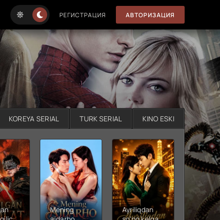
РЕГИСТРАЦИЯ
АВТОРИЗАЦИЯ
KOREYA SERIAL
TURK SERIAL
KINO ESKI
gan
Mening
Ayriliqdan
Berilga
qilichi
ajdarho
so'ng kelgan
vadalar