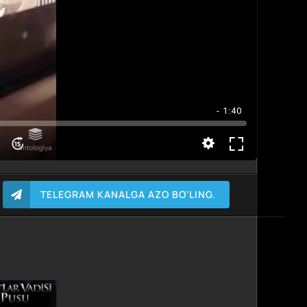
- 1:40
TELEGRAM KANALGA AZO BO'LING.