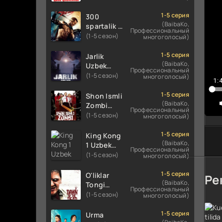
Uzbek
Uzbek
tilida
8
tilida 2016
1-5 серия
300
koreya
O'zbekcha
(BaibaKo,
spartalik 2
9
Профессиональный
seryali
tarjima
/ Uch yuz
(1-5 сезон)
многоголосый)
barcha
1
kino 720p
spartaliklar
qismlari
HD
2 Premyera
1-5 серия
1
Jarlik
o'zbek
skachat
Uzbek
(BaibaKo,
Uzbek
tilida
1
Профессиональный
tilida 2013
tilida 2025
(1-5 сезон)
многоголосый)
1:
O'zbekcha
1
O'zbekcha
tarjima
tarjima
1-5 серия
Shon Ismli
1
kino HD
kino HD
(BaibaKo,
Zombi
Профессиональный
skachat
1
skachat
Uzbek
(1-5 сезон)
многоголосый)
tilida 2004
1
O'zbekcha
1-5 серия
King Kong
1
tarjima
(BaibaKo,
1 Uzbek
Профессиональный
kino HD
1
tilida 2005
(1-5 сезон)
многоголосый)
skachat
O'zbekcha
1
tarjima
1-5 серия
O'liklar
Ре
2
kino HD
(BaibaKo,
Tongi
Профессиональный
skachat
Uzbek
2
(1-5 сезон)
многоголосый)
tilida
2
(2004)
1-5 серия
Urma
2