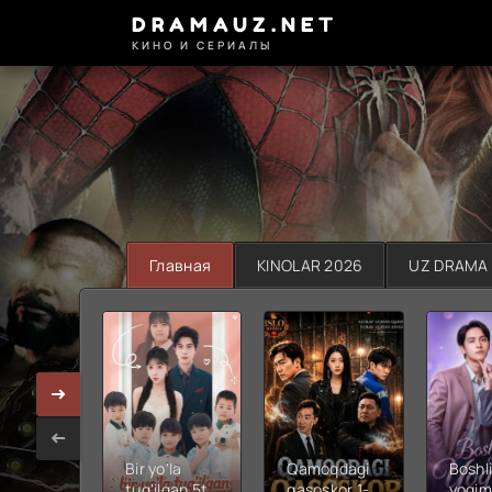
DRAMAUZ.NET
КИНО И СЕРИАЛЫ
Главная
KINOLAR 2026
UZ DRAMA
Bir yo'la
Qamoqdagi
Boshli
tug'ilgan 5ta
qasoskor 1-
yoqim