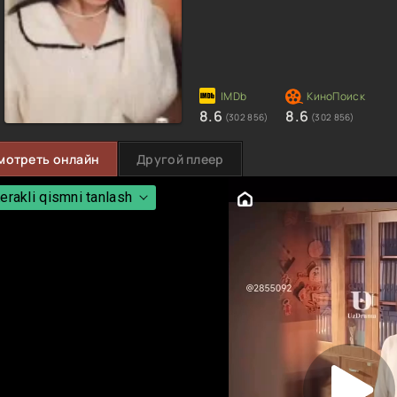
8.6
8.6
(302 856)
(302 856)
мотреть онлайн
Другой плеер
erakli qismni tanlash
erakli qismni tanlash
 Qism
 Qism
 Qism
 Qism
 Qism
 Qism
 Qism