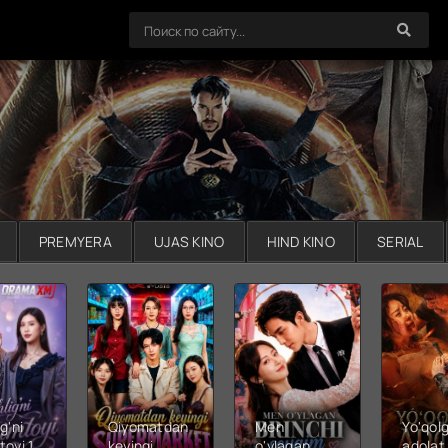
PREMYERA
UJAS KINO
HIND KINO
SERIAL
g'ni
Qiyomatdan
Men
Yo'qol
toyi 1-
keyingi
o'ylagan
adolat 