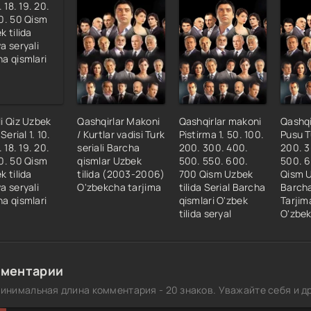
4 Qism
5 Qism
6 Qism
7 Qism
8 Qism
9 Qism
i Qiz Uzbek
Qashqirlar Makoni
Qashqirlar makoni
Qashqi
 Serial 1. 10.
/ Kurtlar vadisi Turk
Pistirma 1. 50. 100.
Pusu T
0 Qism
. 18. 19. 20.
seriali Barcha
200. 300. 400.
200. 3
1 Qism
0. 50 Qism
qismlar Uzbek
500. 550. 600.
500. 
k tilida
tilida (2003-2006)
700 Qism Uzbek
Qism U
2 Qism
a seryali
O'zbekcha tarjima
tilida Serial Barcha
Barcha
3 Qism
a qismlari
qismlari O'zbek
Tarjim
tilida seryal
O'zbek 
4 Qism
5 Qism
6 Qism
ментарии
7 Qism
инимальная длина комментария - 20 знаков. Уважайте себя и др
8 Qism
9 Qism