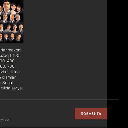
rlar makoni
uzoq 1. 100.
00. 400.
600. 700
zbek tilida
 qismlar
a Serial
tilida seryal
ДОБАВИТЬ
угих!