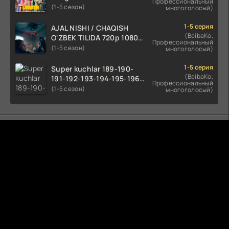
Профессиональный
tilida 2022 O'zbekcha
(1-5 сезон)
многоголосый)
tarjima kino HD skachat
1-5 серия
AJAL NISHI / CHAQISH
(BaibaKo,
O'ZBEK TILIDA 720p 1080p
Профессиональный
Full HD (2024) Tarjima
(1-5 сезон)
многоголосый)
1-5 серия
Super kuchlar 189-190-
(BaibaKo,
191-192-193-194-195-196-
Профессиональный
197-198-199-200 Qism
(1-5 сезон)
многоголосый)
uzbek tilida serial Barcha
qismlari o'zbek tilida
tarjima seryal
Комментируют