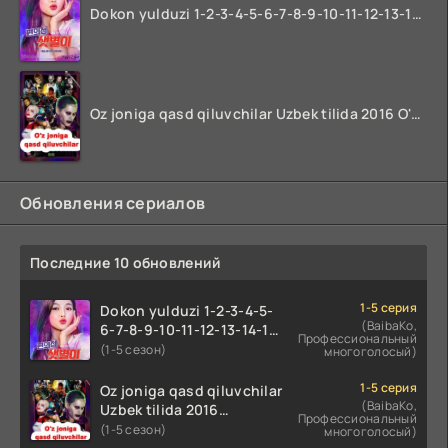
Dokon yulduzi 1-2-3-4-5-6-7-8-9-10-11-12-13-14-15-16-17 Qism Uzbek tilida koreya seryali barcha qismlari o'zbek tilida
Oz joniga qasd qiluvchilar Uzbek tilida 2016 O'zbekcha tarjima kino 720p HD skachat
Обновления сериалов
Последние 10 обновлений
1-5 серия
Dokon yulduzi 1-2-3-4-5-
(BaibaKo,
6-7-8-9-10-11-12-13-14-15-
Профессиональный
16-17 Qism Uzbek tilida
(1-5 сезон)
многоголосый)
koreya seryali barcha
qismlari o'zbek tilida
1-5 серия
Oz joniga qasd qiluvchilar
(BaibaKo,
Uzbek tilida 2016
Профессиональный
O'zbekcha tarjima kino
(1-5 сезон)
многоголосый)
720p HD skachat