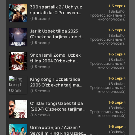
1-5 серия
300 spartalik 2 / Uch yuz
(BaibaKo,
spartaliklar 2 Premyera
Профессиональный
Uzbek tilida 2013
(1-5 сезон)
многоголосый)
O'zbekcha tarjima kino HD
skachat
1-5 серия
Jarlik Uzbek tilida 2025
(BaibaKo,
O'zbekcha tarjima kino HD
Профессиональный
skachat
(1-5 сезон)
многоголосый)
1-5 серия
Shon Ismli Zombi Uzbek
(BaibaKo,
tilida 2004 O'zbekcha
Профессиональный
tarjima kino HD skachat
(1-5 сезон)
многоголосый)
1-5 серия
King Kong 1 Uzbek tilida
(BaibaKo,
2005 O'zbekcha tarjima
Профессиональный
kino HD skachat
(1-5 сезон)
многоголосый)
1-5 серия
O'liklar Tongi Uzbek tilida
(BaibaKo,
(2004) O'zbekcha tarjima
Профессиональный
kino HD skachat
(1-5 сезон)
многоголосый)
1-5 серия
Urma xotinjon / Azizim /
(BaibaKo,
Sevgilim Hind kino Uzbek