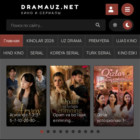
DRAMAUZ.NET
КИНО И СЕРИАЛЫ
Главная
KINOLAR 2026
UZ DRAMA
PREMYERA
UJAS KINO
HIND KINO
SERIAL
KOREYA SERIAL
TURK SERIAL
KINO ESKI
Arvox qiz 1-2-3-
Opam va bo'lajak
Qizlar
5-7-10-20-30-
erimning
yotoqxonasi 1-2-
50-60-70-80-
xiyonati 1-2-3-4-
3-4-5-6-7-10-20-
90-qism drama
5-6-7-10-20-30-
30-50-60-70-80-
Koreya seriali
50-60-70-80-
90-95 Qism