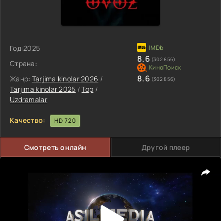
Год:
2025
8.6
(302 856)
Страна:
8.6
Жанр:
Tarjima kinolar 2026
/
(302 856)
Tarjima kinolar 2025
/
Top
/
Uzdramalar
Качество:
HD 720
Смотреть онлайн
Другой плеер