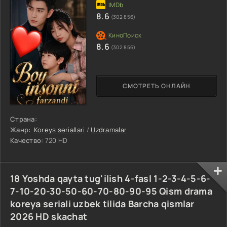
8.6
(302 856)
8.6
(302 856)
СМОТРЕТЬ ОНЛАЙН
Страна:
Жанр:
Koreys seriallari
/
Uzdramalar
Качество:
720 HD
18 Yoshda qayta tug'ilish 4-fasl 1-2-3-4-5-6-
7-10-20-30-50-60-70-80-90-95 Qism drama
koreya seriali uzbek tilida Barcha qismlar
2026 HD skachat