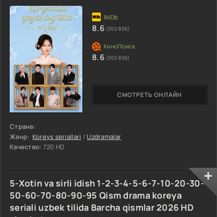
8.6
(302 856)
8.6
(302 856)
СМОТРЕТЬ ОНЛАЙН
Страна:
Жанр:
Koreys seriallari
/
Uzdramalar
Качество:
720 HD
5-Xotin va sirli idish 1-2-3-4-5-6-7-10-20-30-
50-60-70-80-90-95 Qism drama koreya
seriali uzbek tilida Barcha qismlar 2026 HD