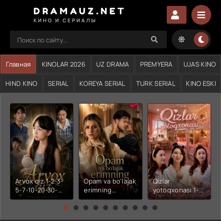
DRAMAUZ.NET
КИНО И СЕРИАЛЫ
Главная
KINOLAR 2026
UZ DRAMA
PREMYERA
UJAS KINO
HIND KINO
SERIAL
KOREYA SERIAL
TURK SERIAL
KINO ESKI
Arvox qiz 1-2-3-
Opam va bo'lajak
Qizlar
5-7-10-20-30-
erimning
yotoqxonasi 1-2-
50-60-70-80-
xiyonati 1-2-3-4-
3-4-5-6-7-10-20-
90-qism drama
5-6-7-10-20-30-
30-50-60-70-80-
Koreya seriali
50-60-70-80-
90-95 Qism