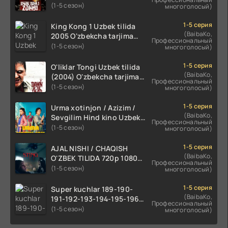
tarjima kino HD skachat
(1-5 сезон)
многоголосый)
1-5 серия
King Kong 1 Uzbek tilida
(BaibaKo,
2005 O'zbekcha tarjima
Профессиональный
kino HD skachat
(1-5 сезон)
многоголосый)
1-5 серия
O'liklar Tongi Uzbek tilida
(BaibaKo,
(2004) O'zbekcha tarjima
Профессиональный
kino HD skachat
(1-5 сезон)
многоголосый)
1-5 серия
Urma xotinjon / Azizim /
(BaibaKo,
Sevgilim Hind kino Uzbek
Профессиональный
tilida 2022 O'zbekcha
(1-5 сезон)
многоголосый)
tarjima kino HD skachat
1-5 серия
AJAL NISHI / CHAQISH
(BaibaKo,
O'ZBEK TILIDA 720p 1080p
Профессиональный
Full HD (2024) Tarjima
(1-5 сезон)
многоголосый)
1-5 серия
Super kuchlar 189-190-
(BaibaKo,
191-192-193-194-195-196-
Профессиональный
197-198-199-200 Qism
(1-5 сезон)
многоголосый)
uzbek tilida serial Barcha
qismlari o'zbek tilida