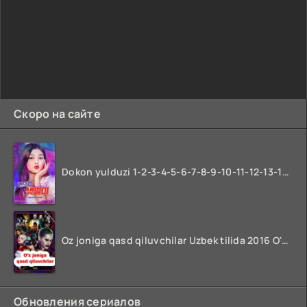
Скоро на сайте
Dokon yulduzi 1-2-3-4-5-6-7-8-9-10-11-12-13-14-15-16-17 Qism Uzbek tilida koreya seryali barcha qismlari o'zbek tilida
Oz joniga qasd qiluvchilar Uzbek tilida 2016 O'zbekcha tarjima kino 720p HD skachat
Обновления сериалов