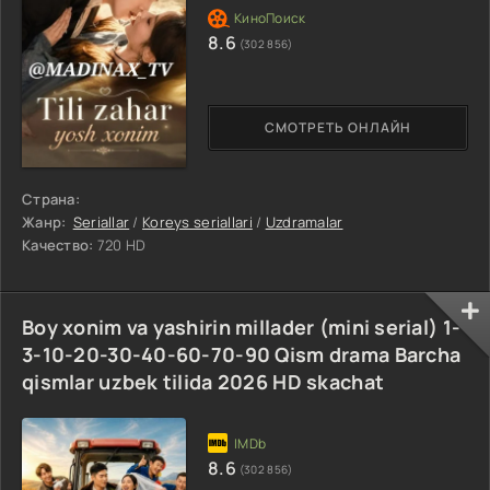
8.6
(302 856)
СМОТРЕТЬ ОНЛАЙН
Страна:
Жанр:
Seriallar
/
Koreys seriallari
/
Uzdramalar
Качество:
720 HD
Boy xonim va yashirin millader (mini serial) 1-
3-10-20-30-40-60-70-90 Qism drama Barcha
qismlar uzbek tilida 2026 HD skachat
8.6
(302 856)