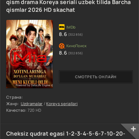
qism drama Koreya seriali uzbek tilida Barcha
qismlar 2026 HD skachat
8.6
(302 856)
8.6
(302 856)
СМОТРЕТЬ ОНЛАЙН
Страна:
Жанр:
Uzdramalar
/
Koreys seriallari
Качество:
720 HD
Cheksiz qudrat egasi 1-2-3-4-5-6-7-10-20-