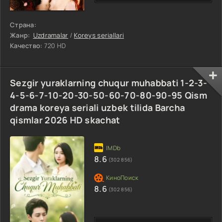
Страна:
Жанр:
Uzdramalar
/
Koreys seriallari
Качество:
720 HD
Sezgir yuraklarning chuqur muhabbati 1-2-3-
4-5-6-7-10-20-30-50-60-70-80-90-95 Qism
drama koreya seriali uzbek tilida Barcha
qismlar 2026 HD skachat
8.6
(302 856)
8.6
(302 856)