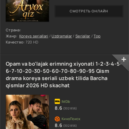
СМОТРЕТЬ ОНЛАЙН
Страна:
Жанр:
Koreys seriallari
/
Uzdramalar
/
Seriallar
/
Top
Качество:
720 HD
Opam va bo'lajak erimning xiyonati 1-2-3-4-5-
6-7-10-20-30-50-60-70-80-90-95 Qism
drama koreya seriali uzbek tilida Barcha
qismlar 2026 HD skachat
8.6
(302 856)
8.6
(302 856)