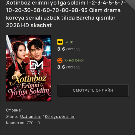
Xotinboz erimni yo'lga soldim 1-2-3-4-5-6-7-
10-20-30-50-60-70-80-90-95 Qism drama
koreya seriali uzbek tilida Barcha qismlar
2026 HD skachat
8.6
(302 856)
8.6
(302 856)
СМОТРЕТЬ ОНЛАЙН
Страна:
Жанр:
Uzdramalar
/
Koreys seriallari
Качество:
720 HD