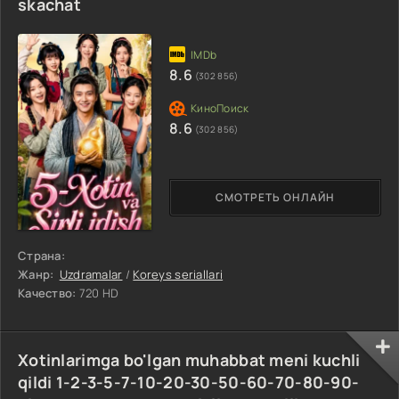
skachat
8.6
(302 856)
8.6
(302 856)
СМОТРЕТЬ ОНЛАЙН
Страна:
Жанр:
Uzdramalar
/
Koreys seriallari
Качество:
720 HD
Xotinlarimga bo'lgan muhabbat meni kuchli
qildi 1-2-3-5-7-10-20-30-50-60-70-80-90-