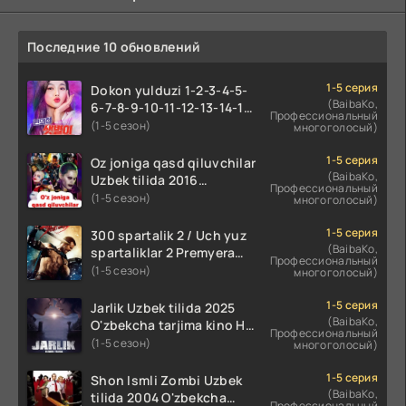
Последние 10 обновлений
1-5 серия
Dokon yulduzi 1-2-3-4-5-
(BaibaKo,
6-7-8-9-10-11-12-13-14-15-
Профессиональный
16-17 Qism Uzbek tilida
(1-5 сезон)
многоголосый)
koreya seryali barcha
qismlari o'zbek tilida
1-5 серия
Oz joniga qasd qiluvchilar
(BaibaKo,
Uzbek tilida 2016
Профессиональный
O'zbekcha tarjima kino
(1-5 сезон)
многоголосый)
720p HD skachat
1-5 серия
300 spartalik 2 / Uch yuz
(BaibaKo,
spartaliklar 2 Premyera
Профессиональный
Uzbek tilida 2013
(1-5 сезон)
многоголосый)
O'zbekcha tarjima kino HD
skachat
1-5 серия
Jarlik Uzbek tilida 2025
(BaibaKo,
O'zbekcha tarjima kino HD
Профессиональный
skachat
(1-5 сезон)
многоголосый)
1-5 серия
Shon Ismli Zombi Uzbek
(BaibaKo,
tilida 2004 O'zbekcha
Профессиональный