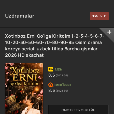
uzbek tilida
90-95 Qism
drama koreya
Barcha qismlar
drama koreya
seriali uzbek
2026 HD skachat
seriali uzbek
tilida Barcha
Uzdramalar
tilida Barcha
qismlar 2026 HD
qismlar 2026 HD
skachat
skachat
Xotinboz Erni Qo'lga Kiritdim 1-2-3-4-5-6-7-
10-20-30-50-60-70-80-90-95 Qism drama
koreya seriali uzbek tilida Barcha qismlar
2026 HD skachat
8.6
(302 856)
8.6
(302 856)
СМОТРЕТЬ ОНЛАЙН