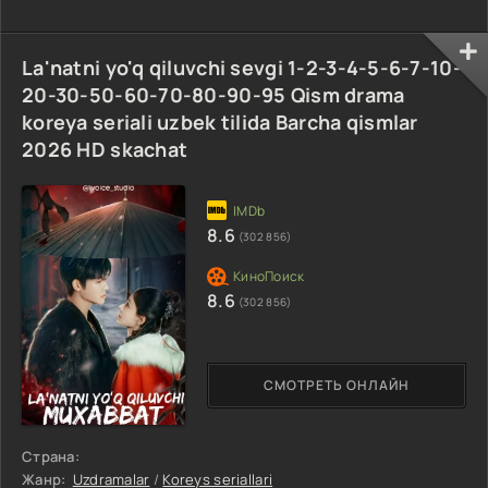
La'natni yo'q qiluvchi sevgi 1-2-3-4-5-6-7-10-
20-30-50-60-70-80-90-95 Qism drama
koreya seriali uzbek tilida Barcha qismlar
2026 HD skachat
8.6
(302 856)
8.6
(302 856)
СМОТРЕТЬ ОНЛАЙН
Страна:
Жанр:
Uzdramalar
/
Koreys seriallari