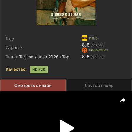
Год:
8.6
(302 856)
Страна:
8.6
Жанр:
Tarjima kinolar 2026
/
Top
(302 856)
Качество:
HD 720
Смотреть онлайн
Другой плеер