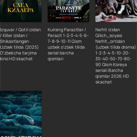
Izquvar / Qotil izidan
Kulrang Parazitlar /
Nefrit izidan
/ Killer izidan /
Parazit 1-2-3-4-5-6-
Qilich_soyasi
Shikastlangan
7-8-9-10-11 Qism
Nefrit_ortidan
Uzbek tilida (2025)
uzbek o'zbek tilida
(uzbek tilida drama)
O'zbekcha tarjima
serial barcha
1-2-3-4-5-10-20-
kino HD skachat
qismlari
30-40-50-70-80-
90 Qism Koreya
seriali Barcha
qismlar 2026 HD
skachat