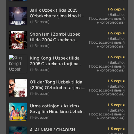
O'zbekcha tarjima kino HD
skachat
1-5 серия
Jarlik Uzbek tilida 2025
(BaibaKo,
O'zbekcha tarjima kino HD
Профессиональный
skachat
(1-5 сезон)
многоголосый)
1-5 серия
Shon Ismli Zombi Uzbek
(BaibaKo,
tilida 2004 O'zbekcha
Профессиональный
tarjima kino HD skachat
(1-5 сезон)
многоголосый)
1-5 серия
King Kong 1 Uzbek tilida
(BaibaKo,
2005 O'zbekcha tarjima
Профессиональный
kino HD skachat
(1-5 сезон)
многоголосый)
1-5 серия
O'liklar Tongi Uzbek tilida
(BaibaKo,
(2004) O'zbekcha tarjima
Профессиональный
kino HD skachat
(1-5 сезон)
многоголосый)
1-5 серия
Urma xotinjon / Azizim /
(BaibaKo,
Sevgilim Hind kino Uzbek
Профессиональный
tilida 2022 O'zbekcha
(1-5 сезон)
многоголосый)
tarjima kino HD skachat
1-5 серия
AJAL NISHI / CHAQISH