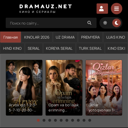
DRAMAUZ.NET
КИНО И СЕРИАЛЫ
Главная
KINOLAR 2026
UZ DRAMA
PREMYERA
UJAS KINO
HIND KINO
SERIAL
KOREYA SERIAL
TURK SERIAL
KINO ESKI
Arvox qiz 1-2-3-
Opam va bo'lajak
Qizlar
5-7-10-20-30-
erimning
yotoqxonasi 1-2-
50-60-70-80-
xiyonati 1-2-3-4-
3-4-5-6-7-10-20-
90-qism drama
5-6-7-10-20-30-
30-50-60-70-80-
Koreya seriali
50-60-70-80-
90-95 Qism