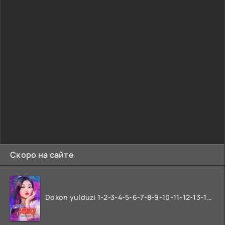
Скоро на сайте
Dokon yulduzi 1-2-3-4-5-6-7-8-9-10-11-12-13-14-15-16-17 Qism Uzbek tilida koreya seryali barcha qismlari o'zbek tilida