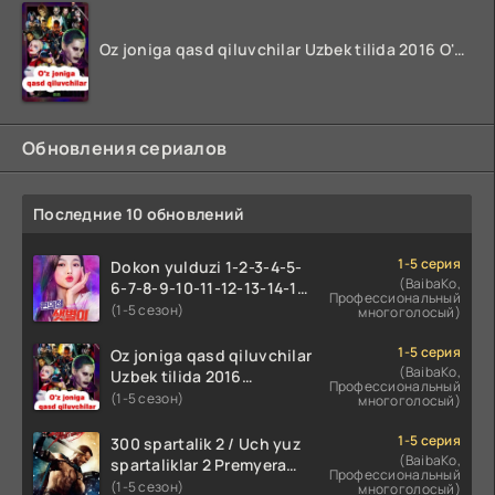
Oz joniga qasd qiluvchilar Uzbek tilida 2016 O'zbekcha tarjima kino 720p HD skachat
Обновления сериалов
Последние 10 обновлений
1-5 серия
Dokon yulduzi 1-2-3-4-5-
(BaibaKo,
6-7-8-9-10-11-12-13-14-15-
Профессиональный
16-17 Qism Uzbek tilida
(1-5 сезон)
многоголосый)
koreya seryali barcha
qismlari o'zbek tilida
1-5 серия
Oz joniga qasd qiluvchilar
(BaibaKo,
Uzbek tilida 2016
Профессиональный
O'zbekcha tarjima kino
(1-5 сезон)
многоголосый)
720p HD skachat
1-5 серия
300 spartalik 2 / Uch yuz
(BaibaKo,
spartaliklar 2 Premyera
Профессиональный
Uzbek tilida 2013
(1-5 сезон)
многоголосый)