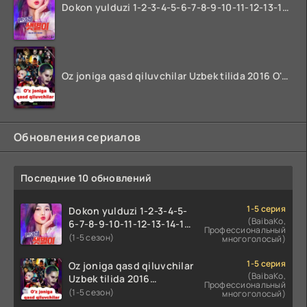
Dokon yulduzi 1-2-3-4-5-6-7-8-9-10-11-12-13-14-15-16-17 Qism Uzbek tilida koreya seryali barcha qismlari o'zbek tilida
Oz joniga qasd qiluvchilar Uzbek tilida 2016 O'zbekcha tarjima kino 720p HD skachat
Обновления сериалов
Последние 10 обновлений
1-5 серия
Dokon yulduzi 1-2-3-4-5-
(BaibaKo,
6-7-8-9-10-11-12-13-14-15-
Профессиональный
16-17 Qism Uzbek tilida
(1-5 сезон)
многоголосый)
koreya seryali barcha
qismlari o'zbek tilida
1-5 серия
Oz joniga qasd qiluvchilar
(BaibaKo,
Uzbek tilida 2016
Профессиональный
O'zbekcha tarjima kino
(1-5 сезон)
многоголосый)
720p HD skachat