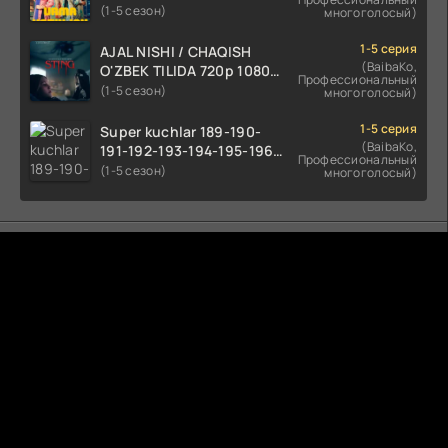
tilida 2022 O'zbekcha
(1-5 сезон)
многоголосый)
tarjima kino HD skachat
1-5 серия
AJAL NISHI / CHAQISH
(BaibaKo,
O'ZBEK TILIDA 720p 1080p
Профессиональный
Full HD (2024) Tarjima
(1-5 сезон)
многоголосый)
1-5 серия
Super kuchlar 189-190-
(BaibaKo,
191-192-193-194-195-196-
Профессиональный
197-198-199-200 Qism
(1-5 сезон)
многоголосый)
uzbek tilida serial Barcha
qismlari o'zbek tilida
tarjima seryal
Комментируют