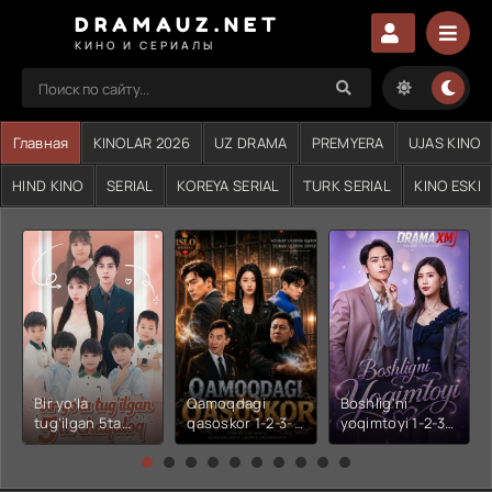
DRAMAUZ.NET
КИНО И СЕРИАЛЫ
Главная
KINOLAR 2026
UZ DRAMA
PREMYERA
UJAS KINO
HIND KINO
SERIAL
KOREYA SERIAL
TURK SERIAL
KINO ESKI
Bir yo'la
Qamoqdagi
Boshlig'ni
tug'ilgan 5ta
qasoskor 1-2-3-
yoqimtoyi 1-2-3-
chaqaloq 1-2-3-
4-5-6-7-10-20-
4-5-6-7-10-20-
4-5-6-7-10-20-
30-50-60-70-80-
30-50-60-70-80-
30-50-60-70-80-
90-95 Qism
90-95 Qism