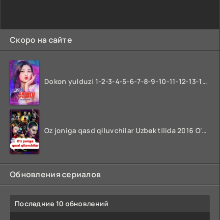
Скоро на сайте
Dokon yulduzi 1-2-3-4-5-6-7-8-9-10-11-12-13-14-15-16-17 Qism Uzbek tilida koreya seryali barcha qismlari o'zbek tilida
Oz joniga qasd qiluvchilar Uzbek tilida 2016 O'zbekcha tarjima kino 720p HD skachat
Обновления сериалов
Последние 10 обновлений