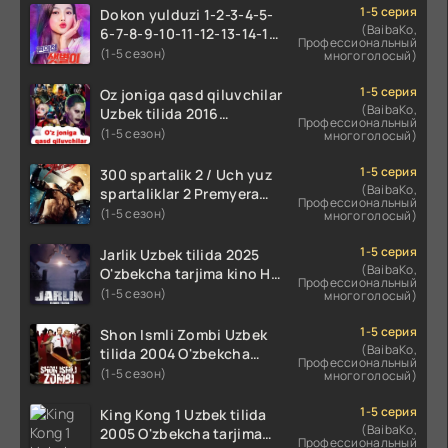
1-5 серия
Dokon yulduzi 1-2-3-4-5-
(BaibaKo,
6-7-8-9-10-11-12-13-14-15-
Профессиональный
16-17 Qism Uzbek tilida
(1-5 сезон)
многоголосый)
koreya seryali barcha
qismlari o'zbek tilida
1-5 серия
Oz joniga qasd qiluvchilar
(BaibaKo,
Uzbek tilida 2016
Профессиональный
O'zbekcha tarjima kino
(1-5 сезон)
многоголосый)
720p HD skachat
1-5 серия
300 spartalik 2 / Uch yuz
(BaibaKo,
spartaliklar 2 Premyera
Профессиональный
Uzbek tilida 2013
(1-5 сезон)
многоголосый)
O'zbekcha tarjima kino HD
skachat
1-5 серия
Jarlik Uzbek tilida 2025
(BaibaKo,
O'zbekcha tarjima kino HD
Профессиональный
skachat
(1-5 сезон)
многоголосый)
1-5 серия
Shon Ismli Zombi Uzbek
(BaibaKo,
tilida 2004 O'zbekcha
Профессиональный
tarjima kino HD skachat
(1-5 сезон)
многоголосый)
1-5 серия
King Kong 1 Uzbek tilida
(BaibaKo,
2005 O'zbekcha tarjima
Профессиональный