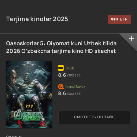
uzbek tilida
90-95 Qism
drama koreya
Barcha qismlar
drama koreya
seriali uzbek
2026 HD skachat
seriali uzbek
tilida Barcha
Tarjima kinolar 2025
tilida Barcha
qismlar 2026 HD
qismlar 2026 HD
skachat
skachat
Qasoskorlar 5: Qiyomat kuni Uzbek tilida
2026 O'zbekcha tarjima kino HD skachat
8.6
(302 856)
8.6
(302 856)
СМОТРЕТЬ ОНЛАЙН
Страна: