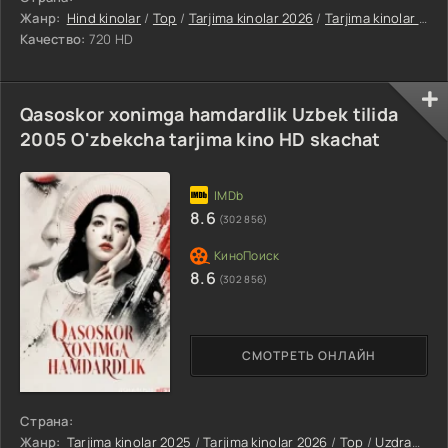
Жанр:
Hind kinolar
/
Top
/
Tarjima kinolar 2026
/
Tarjima kinolar 2025
Качество:
720 HD
Qasoskor xonimga hamdardlik Uzbek tilida
2005 O'zbekcha tarjima kino HD skachat
8.6
(302 856)
8.6
(302 856)
СМОТРЕТЬ ОНЛАЙН
Страна:
Жанр:
Tarjima kinolar 2025
/
Tarjima kinolar 2026
/
Top
/
Uzdramalar