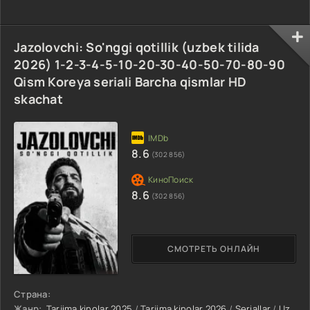
Jazolovchi: So'nggi qotillik (uzbek tilida
2026) 1-2-3-4-5-10-20-30-40-50-70-80-90
Qism Koreya seriali Barcha qismlar HD
skachat
8.6
(302 856)
8.6
(302 856)
СМОТРЕТЬ ОНЛАЙН
Страна:
Жанр:
Tarjima kinolar 2025
/
Tarjima kinolar 2026
/
Seriallar
/
Uzdramalar