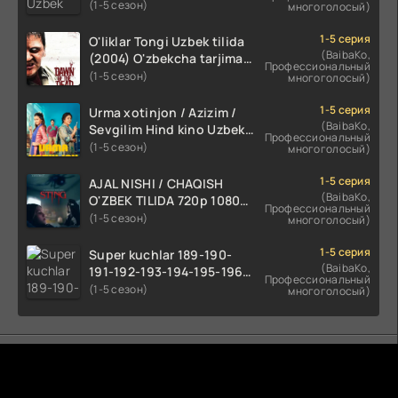
kino HD skachat
(1-5 сезон)
многоголосый)
1-5 серия
O'liklar Tongi Uzbek tilida
(BaibaKo,
(2004) O'zbekcha tarjima
Профессиональный
kino HD skachat
(1-5 сезон)
многоголосый)
1-5 серия
Urma xotinjon / Azizim /
(BaibaKo,
Sevgilim Hind kino Uzbek
Профессиональный
tilida 2022 O'zbekcha
(1-5 сезон)
многоголосый)
tarjima kino HD skachat
1-5 серия
AJAL NISHI / CHAQISH
(BaibaKo,
O'ZBEK TILIDA 720p 1080p
Профессиональный
Full HD (2024) Tarjima
(1-5 сезон)
многоголосый)
1-5 серия
Super kuchlar 189-190-
(BaibaKo,
191-192-193-194-195-196-
Профессиональный
197-198-199-200 Qism
(1-5 сезон)
многоголосый)
uzbek tilida serial Barcha
qismlari o'zbek tilida
tarjima seryal
Комментируют