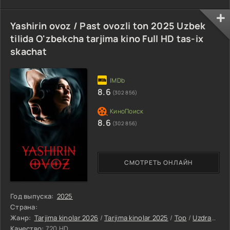
Yashirin ovoz / Past ovozli ton 2025 Uzbek
tilida O'zbekcha tarjima kino Full HD tas-ix
skachat
8.6
(302 856)
8.6
(302 856)
СМОТРЕТЬ ОНЛАЙН
Год выпуска:
2025
Страна:
Жанр:
Tarjima kinolar 2026
/
Tarjima kinolar 2025
/
Top
/
Uzdramalar
Качество:
720 HD