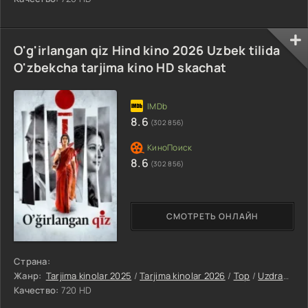
O'g'irlangan qiz Hind kino 2026 Uzbek tilida
O'zbekcha tarjima kino HD skachat
8.6
(302 856)
8.6
(302 856)
СМОТРЕТЬ ОНЛАЙН
Страна:
Жанр:
Tarjima kinolar 2025
/
Tarjima kinolar 2026
/
Top
/
Uzdramalar
Качество:
720 HD