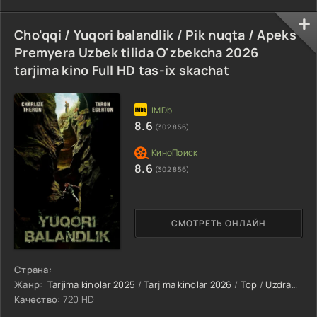
Cho'qqi / Yuqori balandlik / Pik nuqta / Apeks
Premyera Uzbek tilida O'zbekcha 2026
tarjima kino Full HD tas-ix skachat
8.6
(302 856)
8.6
(302 856)
СМОТРЕТЬ ОНЛАЙН
Страна:
Жанр:
Tarjima kinolar 2025
/
Tarjima kinolar 2026
/
Top
/
Uzdramalar
Качество:
720 HD