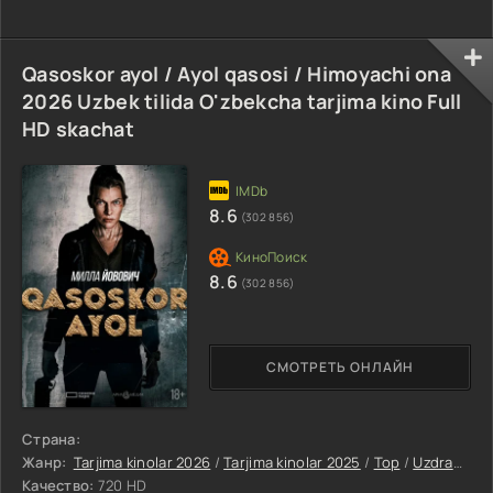
Qasoskor ayol / Ayol qasosi / Himoyachi ona
2026 Uzbek tilida O'zbekcha tarjima kino Full
HD skachat
8.6
(302 856)
8.6
(302 856)
СМОТРЕТЬ ОНЛАЙН
Страна:
Жанр:
Tarjima kinolar 2026
/
Tarjima kinolar 2025
/
Top
/
Uzdramalar
Качество:
720 HD