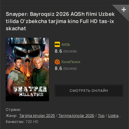
Snayper: Bayroqsiz 2026 AQSh filmi Uzbek
tilida O'zbekcha tarjima kino Full HD tas-ix
skachat
8.6
(302 856)
8.6
(302 856)
СМОТРЕТЬ ОНЛАЙН
Страна:
Жанр:
Tarjima kinolar 2025
/
Tarjima kinolar 2026
/
Top
/
Uzdramalar
Качество:
720 HD