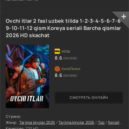
Ovchi itlar 2 fasl uzbek tilida 1-2-3-4-5-6-7-8-
9-10-11-12 qism Koreya seriali Barcha qismlar
2026 HD skachat
8.6
(302 856)
8.6
(302 856)
СМОТРЕТЬ ОНЛАЙН
Страна:
Жанр:
Tarjima kinolar 2025
/
Tarjima kinolar 2026
/
Top
/
Seriallar
/
K
Качество:
720 HD