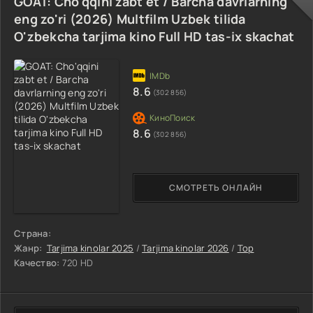
GOAT: Cho'qqini zabt et / Barcha davrlarning
eng zo'ri (2026) Multfilm Uzbek tilida
O'zbekcha tarjima kino Full HD tas-ix skachat
8.6
(302 856)
8.6
(302 856)
СМОТРЕТЬ ОНЛАЙН
Страна:
Жанр:
Tarjima kinolar 2025
/
Tarjima kinolar 2026
/
Top
Качество:
720 HD