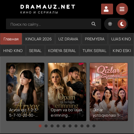
DRAMAUZ.NET
КИНО И СЕРИАЛЫ
Главная
KINOLAR 2026
UZ DRAMA
PREMYERA
UJAS KINO
HIND KINO
SERIAL
KOREYA SERIAL
TURK SERIAL
KINO ESKI
Arvox qiz 1-2-3-
Opam va bo'lajak
Qizlar
5-7-10-20-30-
erimning
yotoqxonasi 1-2-
50-60-70-80-
xiyonati 1-2-3-4-
3-4-5-6-7-10-20-
90-qism drama
5-6-7-10-20-30-
30-50-60-70-80-
Koreya seriali
50-60-70-80-
90-95 Qism