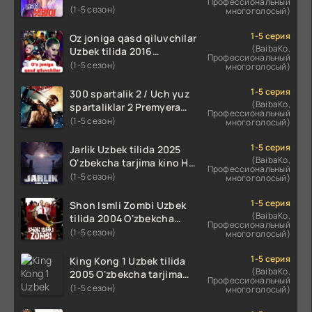
Профессиональный
16-17 Qism Uzbek tilida
(1-5 сезон)
многоголосый)
koreya seryali barcha
qismlari o'zbek tilida
1-5 серия
Oz joniga qasd qiluvchilar
(BaibaKo,
Uzbek tilida 2016
Профессиональный
O'zbekcha tarjima kino
(1-5 сезон)
многоголосый)
720p HD skachat
1-5 серия
300 spartalik 2 / Uch yuz
(BaibaKo,
spartaliklar 2 Premyera
Профессиональный
Uzbek tilida 2013
(1-5 сезон)
многоголосый)
O'zbekcha tarjima kino HD
skachat
1-5 серия
Jarlik Uzbek tilida 2025
(BaibaKo,
O'zbekcha tarjima kino HD
Профессиональный
skachat
(1-5 сезон)
многоголосый)
1-5 серия
Shon Ismli Zombi Uzbek
(BaibaKo,
tilida 2004 O'zbekcha
Профессиональный
tarjima kino HD skachat
(1-5 сезон)
многоголосый)
1-5 серия
King Kong 1 Uzbek tilida
(BaibaKo,
2005 O'zbekcha tarjima
Профессиональный
kino HD skachat
(1-5 сезон)
многоголосый)