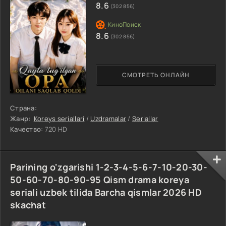
8.6
(302 856)
8.6
(302 856)
СМОТРЕТЬ ОНЛАЙН
Страна:
Жанр:
Koreys seriallari
/
Uzdramalar
/
Seriallar
Качество:
720 HD
Parining o'zgarishi 1-2-3-4-5-6-7-10-20-30-
50-60-70-80-90-95 Qism drama koreya
seriali uzbek tilida Barcha qismlar 2026 HD
skachat