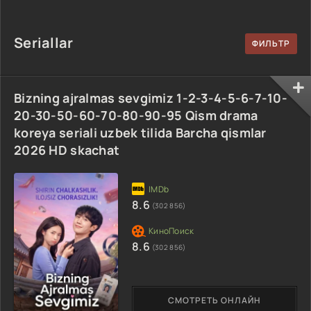
90-95 Qism
drama koreya
drama koreya
drama koreya
seriali uzbek
seriali uzbek
seriali uzbek
tilida Barcha
tilida Barcha
Seriallar
tilida Barcha
qismlar 2026 HD
qismlar 2026 HD
qismlar 2026 HD
skachat
skachat
skachat
Bizning ajralmas sevgimiz 1-2-3-4-5-6-7-10-
20-30-50-60-70-80-90-95 Qism drama
koreya seriali uzbek tilida Barcha qismlar
2026 HD skachat
8.6
(302 856)
8.6
(302 856)
СМОТРЕТЬ ОНЛАЙН