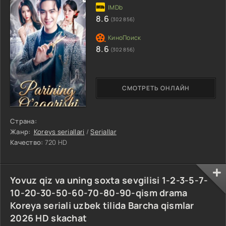
8.6
(302 856)
8.6
(302 856)
СМОТРЕТЬ ОНЛАЙН
Страна:
Жанр:
Koreys seriallari
/
Seriallar
Качество:
720 HD
Yovuz qiz va uning soxta sevgilisi 1-2-3-5-7-
10-20-30-50-60-70-80-90-qism drama
Koreya seriali uzbek tilida Barcha qismlar
2026 HD skachat