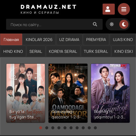
DRAMAUZ.NET
КИНО И СЕРИАЛЫ
Главная
KINOLAR 2026
UZ DRAMA
PREMYERA
UJAS KINO
HIND KINO
SERIAL
KOREYA SERIAL
TURK SERIAL
KINO ESKI
Bir yo'la
Qamoqdagi
Boshlig'ni
tug'ilgan 5ta
qasoskor 1-2-3-
yoqimtoyi 1-2-3-
chaqaloq 1-2-3-
4-5-6-7-10-20-
4-5-6-7-10-20-
4-5-6-7-10-20-
30-50-60-70-80-
30-50-60-70-80-
30-50-60-70-80-
90-95 Qism
90-95 Qism