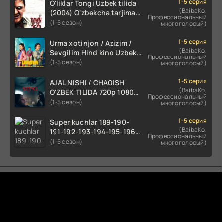
1-5 серия
O'liklar Tongi Uzbek tilida
(BaibaKo,
(2004) O'zbekcha tarjima
Профессиональный
kino HD skachat
(1-5 сезон)
многоголосый)
1-5 серия
Urma xotinjon / Azizim /
(BaibaKo,
Sevgilim Hind kino Uzbek
Профессиональный
tilida 2022 O'zbekcha
(1-5 сезон)
многоголосый)
tarjima kino HD skachat
1-5 серия
AJAL NISHI / CHAQISH
(BaibaKo,
O'ZBEK TILIDA 720p 1080p
Профессиональный
Full HD (2024) Tarjima
(1-5 сезон)
многоголосый)
1-5 серия
Super kuchlar 189-190-
(BaibaKo,
191-192-193-194-195-196-
Профессиональный
197-198-199-200 Qism
(1-5 сезон)
многоголосый)
uzbek tilida serial Barcha
qismlari o'zbek tilida
tarjima seryal
Комментируют