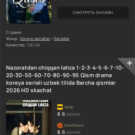
СМОТРЕТЬ ОНЛАЙН
Страна:
Жанр:
Koreys seriallari
/
Seriallar
Качество:
720 HD
Nazoratdan chiqqan lahza 1-2-3-4-5-6-7-10-
20-30-50-60-70-80-90-95 Qism drama
koreya seriali uzbek tilida Barcha qismlar
2026 HD skachat
8.6
(302 856)
8.6
(302 856)