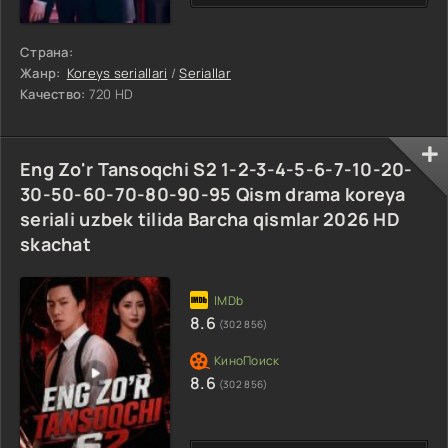
Страна:
Жанр:
Koreys seriallari
/
Seriallar
Качество:
720 HD
Eng Zo'r Tansoqchi S2 1-2-3-4-5-6-7-10-20-
30-50-60-70-80-90-95 Qism drama koreya
seriali uzbek tilida Barcha qismlar 2026 HD
skachat
8.6
(302 856)
8.6
(302 856)