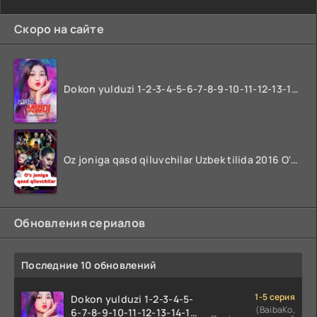
Скоро на сайте
Dokon yulduzi 1-2-3-4-5-6-7-8-9-10-11-12-13-14-15-16-17 Qism Uzbek tilida koreya seryali barcha qismlari o'zbek tilida
Oz joniga qasd qiluvchilar Uzbek tilida 2016 O'zbekcha tarjima kino 720p HD skachat
Обновления сериалов
Последние 10 обновлений
1-5 серия
Dokon yulduzi 1-2-3-4-5-
(BaibaKo,
6-7-8-9-10-11-12-13-14-15-