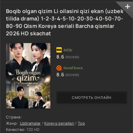
Boqib olgan qizim Li oilasini qizi ekan (uzbek
tilida drama) 1-2-3-4-5-10-20-30-40-50-70-
80-90 Qism Koreya seriali Barcha qismlar
2026 HD skachat
8.6
(302 856)
8.6
(302 856)
СМОТРЕТЬ ОНЛАЙН
Страна:
Жанр:
Uzdramalar
/
Koreys seriallari
/
Top
Качество:
720 HD