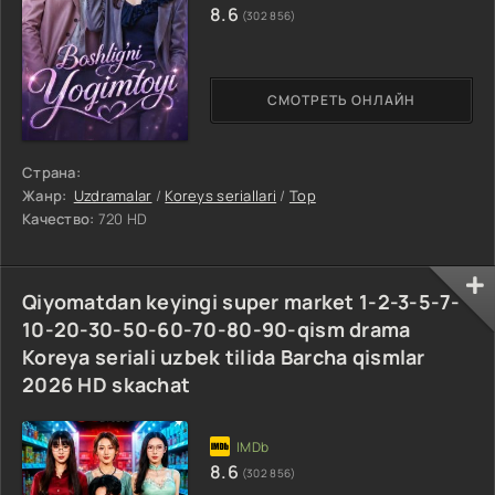
8.6
(302 856)
СМОТРЕТЬ ОНЛАЙН
Страна:
Жанр:
Uzdramalar
/
Koreys seriallari
/
Top
Качество:
720 HD
Qiyomatdan keyingi super market 1-2-3-5-7-
10-20-30-50-60-70-80-90-qism drama
Koreya seriali uzbek tilida Barcha qismlar
2026 HD skachat
8.6
(302 856)