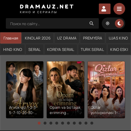
DRAMAUZ.NET
КИНО И СЕРИАЛЫ
Главная
KINOLAR 2026
UZ DRAMA
PREMYERA
UJAS KINO
HIND KINO
SERIAL
KOREYA SERIAL
TURK SERIAL
KINO ESKI
Arvox qiz 1-2-3-
Opam va bo'lajak
Qizlar
5-7-10-20-30-
erimning
yotoqxonasi 1-2-
50-60-70-80-
xiyonati 1-2-3-4-
3-4-5-6-7-10-20-
90-qism drama
5-6-7-10-20-30-
30-50-60-70-80-
Koreya seriali
50-60-70-80-
90-95 Qism