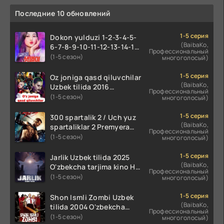
Последние 10 обновлений
1-5 серия
Dokon yulduzi 1-2-3-4-5-
(BaibaKo,
6-7-8-9-10-11-12-13-14-15-
Профессиональный
16-17 Qism Uzbek tilida
(1-5 сезон)
многоголосый)
koreya seryali barcha
qismlari o'zbek tilida
1-5 серия
Oz joniga qasd qiluvchilar
(BaibaKo,
Uzbek tilida 2016
Профессиональный
O'zbekcha tarjima kino
(1-5 сезон)
многоголосый)
720p HD skachat
1-5 серия
300 spartalik 2 / Uch yuz
(BaibaKo,
spartaliklar 2 Premyera
Профессиональный
Uzbek tilida 2013
(1-5 сезон)
многоголосый)
O'zbekcha tarjima kino HD
skachat
1-5 серия
Jarlik Uzbek tilida 2025
(BaibaKo,
O'zbekcha tarjima kino HD
Профессиональный
skachat
(1-5 сезон)
многоголосый)
1-5 серия
Shon Ismli Zombi Uzbek
(BaibaKo,
tilida 2004 O'zbekcha
Профессиональный
tarjima kino HD skachat
(1-5 сезон)
многоголосый)