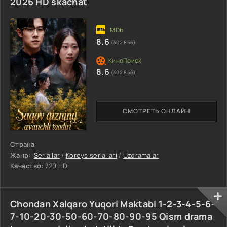
2026 HD skachat
8.6
(302 856)
8.6
(302 856)
СМОТРЕТЬ ОНЛАЙН
Страна:
Жанр:
Seriallar
/
Koreys seriallari
/
Uzdramalar
Качество:
720 HD
Chondan Xalqaro Yuqori Maktabi 1-2-3-4-5-6-
7-10-20-30-50-60-70-80-90-95 Qism drama