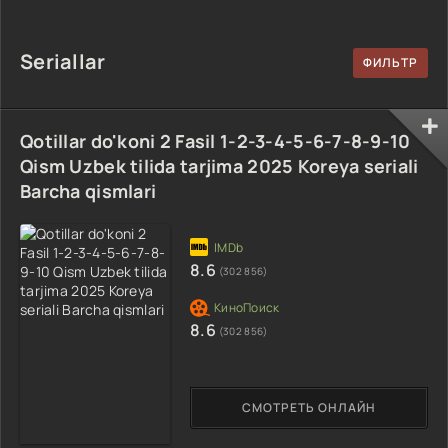
uzbek tilida
90-95 Qism
drama koreya
Barcha qismlar
drama koreya
seriali uzbek
2026 HD skachat
seriali uzbek
tilida Barcha
Seriallar
tilida Barcha
qismlar 2026 HD
qismlar 2026 HD
skachat
skachat
Qotillar do'koni 2 Fasil 1-2-3-4-5-6-7-8-9-10
Qism Uzbek tilida tarjima 2025 Koreya seriali
Barcha qismlari
8.6
(302 856)
8.6
(302 856)
СМОТРЕТЬ ОНЛАЙН