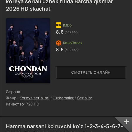
koreya seriali uzbek tilida Barcha qismlar
2026 HD skachat
8.6
(302 856)
8.6
(302 856)
СМОТРЕТЬ ОНЛАЙН
Страна:
Жанр:
Koreys seriallari
/
Uzdramalar
/
Seriallar
Качество:
720 HD
Hamma narsani ko'ruvchi ko'z 1-2-3-4-5-6-7-