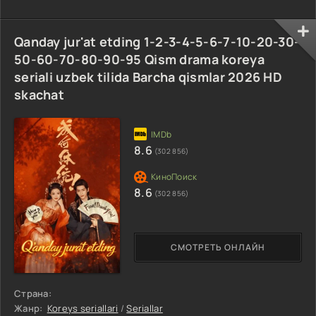
Qanday jur'at etding 1-2-3-4-5-6-7-10-20-30-
50-60-70-80-90-95 Qism drama koreya
seriali uzbek tilida Barcha qismlar 2026 HD
skachat
8.6
(302 856)
8.6
(302 856)
СМОТРЕТЬ ОНЛАЙН
Страна:
Жанр:
Koreys seriallari
/
Seriallar