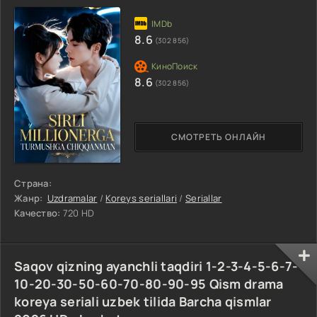
8.6
(302 856)
8.6
(302 856)
СМОТРЕТЬ ОНЛАЙН
Страна:
Жанр:
Uzdramalar
/
Koreys seriallari
/
Seriallar
Качество:
720 HD
Saqov qizning ayanchli taqdiri 1-2-3-4-5-6-7-
10-20-30-50-60-70-80-90-95 Qism drama
koreya seriali uzbek tilida Barcha qismlar