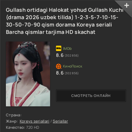
Gullash ortidagi Halokat yohud Gullash Kuchi
(drama 2026 uzbek tilida) 1-2-3-5-7-10-15-
30-50-70-90 qism dorama Koreya seriali
Barcha qismlar tarjima HD skachat
8.6
(302 856)
8.6
(302 856)
СМОТРЕТЬ ОНЛАЙН
Страна:
Жанр:
Koreys seriallari
/
Seriallar
Качество:
720 HD