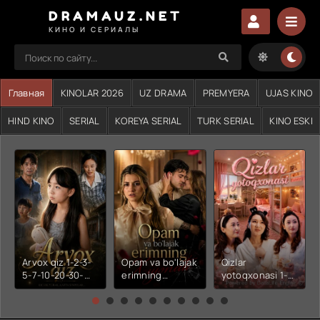
DRAMAUZ.NET
КИНО И СЕРИАЛЫ
Главная
KINOLAR 2026
UZ DRAMA
PREMYERA
UJAS KINO
HIND KINO
SERIAL
KOREYA SERIAL
TURK SERIAL
KINO ESKI
Arvox qiz 1-2-3-
Opam va bo'lajak
Qizlar
5-7-10-20-30-
erimning
yotoqxonasi 1-2-
50-60-70-80-
xiyonati 1-2-3-4-
3-4-5-6-7-10-20-
90-qism drama
5-6-7-10-20-30-
30-50-60-70-80-
Koreya seriali
50-60-70-80-
90-95 Qism