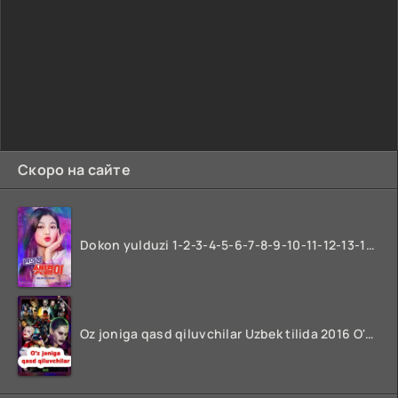
Скоро на сайте
Dokon yulduzi 1-2-3-4-5-6-7-8-9-10-11-12-13-14-15-16-17 Qism Uzbek tilida koreya seryali barcha qismlari o'zbek tilida
Oz joniga qasd qiluvchilar Uzbek tilida 2016 O'zbekcha tarjima kino 720p HD skachat