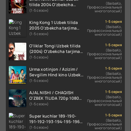
(BaibaKo,
tilida 2004 O'zbekcha
Профессиональный
tarjima kino HD skachat
(1-5 сезон)
многоголосый)
1-5 серия
King Kong 1 Uzbek tilida
(BaibaKo,
2005 O'zbekcha tarjima
Профессиональный
kino HD skachat
(1-5 сезон)
многоголосый)
1-5 серия
O'liklar Tongi Uzbek tilida
(BaibaKo,
(2004) O'zbekcha tarjima
Профессиональный
kino HD skachat
(1-5 сезон)
многоголосый)
1-5 серия
Urma xotinjon / Azizim /
(BaibaKo,
Sevgilim Hind kino Uzbek
Профессиональный
tilida 2022 O'zbekcha
(1-5 сезон)
многоголосый)
tarjima kino HD skachat
1-5 серия
AJAL NISHI / CHAQISH
(BaibaKo,
O'ZBEK TILIDA 720p 1080p
Профессиональный
Full HD (2024) Tarjima
(1-5 сезон)
многоголосый)
1-5 серия
Super kuchlar 189-190-
(BaibaKo,
191-192-193-194-195-196-
Профессиональный
197-198-199-200 Qism
(1-5 сезон)
многоголосый)