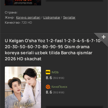
Страна:
Жанр:
Koreys seriallari
/
Uzdramalar
/
Seriallar
Качество:
720 HD
U Kelgan O'sha Yoz 1-2-fasl 1-2-3-4-5-6-7-10-
20-30-50-60-70-80-90-95 Qism drama
koreya seriali uzbek tilida Barcha qismlar
2026 HD skachat
8.6
(302 856)
8.6
(302 856)