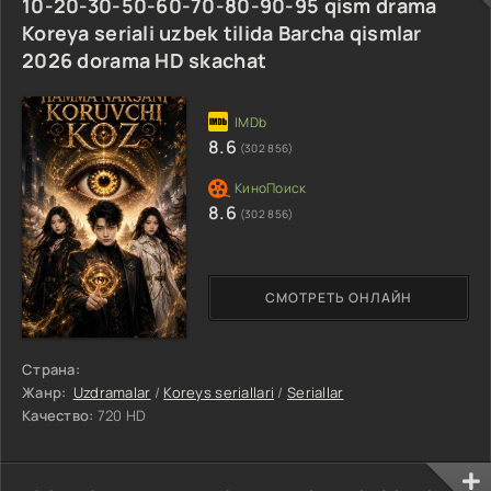
10-20-30-50-60-70-80-90-95 qism drama
Koreya seriali uzbek tilida Barcha qismlar
2026 dorama HD skachat
8.6
(302 856)
8.6
(302 856)
СМОТРЕТЬ ОНЛАЙН
Страна:
Жанр:
Uzdramalar
/
Koreys seriallari
/
Seriallar
Качество:
720 HD