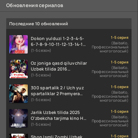
Обновления сериалов
Последние 10 обновлений
1-5 серия
Dokon yulduzi 1-2-3-4-5-
(BaibaKo,
6-7-8-9-10-11-12-13-14-15-
Профессиональный
16-17 Qism Uzbek tilida
(1-5 сезон)
многоголосый)
koreya seryali barcha
qismlari o'zbek tilida
1-5 серия
Oz joniga qasd qiluvchilar
(BaibaKo,
Uzbek tilida 2016
Профессиональный
O'zbekcha tarjima kino
(1-5 сезон)
многоголосый)
720p HD skachat
1-5 серия
300 spartalik 2 / Uch yuz
(BaibaKo,
spartaliklar 2 Premyera
Профессиональный
Uzbek tilida 2013
(1-5 сезон)
многоголосый)
O'zbekcha tarjima kino HD
skachat
1-5 серия
Jarlik Uzbek tilida 2025
(BaibaKo,
O'zbekcha tarjima kino HD
Профессиональный
skachat
(1-5 сезон)
многоголосый)
1-5 серия
Shon Ismli Zombi Uzbek