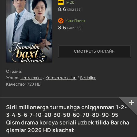
8.6
(302 856)
8.6
(302 856)
СМОТРЕТЬ ОНЛАЙН
Страна:
Жанр:
Uzdramalar
/
Koreys seriallari
/
Seriallar
Качество:
720 HD
Sirli millionerga turmushga chiqqanman 1-2-
3-4-5-6-7-10-20-30-50-60-70-80-90-95
Qism drama koreya seriali uzbek tilida Barcha
qismlar 2026 HD skachat