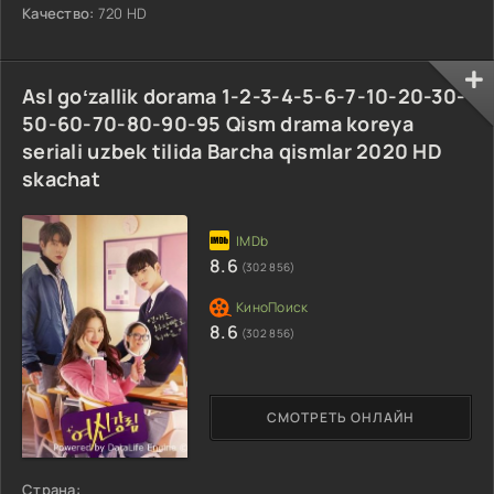
Качество:
720 HD
Asl goʻzallik dorama 1-2-3-4-5-6-7-10-20-30-
50-60-70-80-90-95 Qism drama koreya
seriali uzbek tilida Barcha qismlar 2020 HD
skachat
8.6
(302 856)
8.6
(302 856)
СМОТРЕТЬ ОНЛАЙН
Страна: