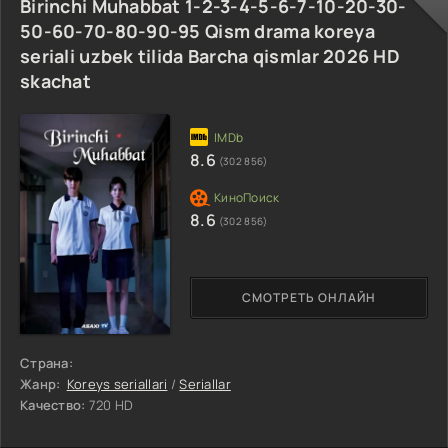
Birinchi Muhabbat 1-2-3-4-5-6-7-10-20-30-
50-60-70-80-90-95 Qism drama koreya
seriali uzbek tilida Barcha qismlar 2026 HD
skachat
8.6
(302 856)
8.6
(302 856)
СМОТРЕТЬ ОНЛАЙН
Страна:
Жанр:
Koreys seriallari
/
Seriallar
Качество:
720 HD