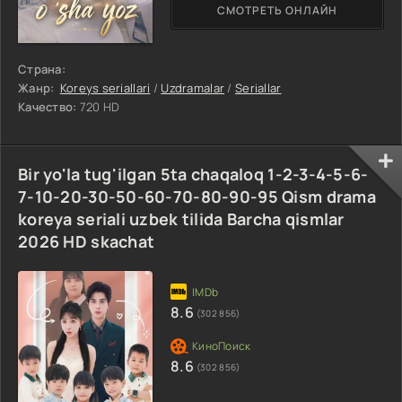
СМОТРЕТЬ ОНЛАЙН
Страна:
Жанр:
Koreys seriallari
/
Uzdramalar
/
Seriallar
Качество:
720 HD
Bir yo'la tug'ilgan 5ta chaqaloq 1-2-3-4-5-6-
7-10-20-30-50-60-70-80-90-95 Qism drama
koreya seriali uzbek tilida Barcha qismlar
2026 HD skachat
8.6
(302 856)
8.6
(302 856)