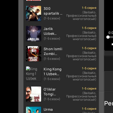
Uzbek
Uzbek
tilida
tilida 2016
1-5 серия
300
koreya
O'zbekcha
(BaibaKo,
spartalik 2
Профессиональный
seryali
tarjima
/ Uch yuz
(1-5 сезон)
многоголосый)
barcha
kino 720p
spartaliklar
qismlari
HD
2 Premyera
1-5 серия
Jarlik
o'zbek
skachat
Uzbek
(BaibaKo,
0:
Uzbek
tilida
Профессиональный
tilida 2013
tilida 2025
(1-5 сезон)
многоголосый)
O'zbekcha
O'zbekcha
tarjima
tarjima
1-5 серия
Shon Ismli
kino HD
kino HD
(BaibaKo,
Zombi
Профессиональный
skachat
skachat
Uzbek
(1-5 сезон)
многоголосый)
tilida 2004
O'zbekcha
1-5 серия
King Kong
tarjima
(BaibaKo,
1 Uzbek
Профессиональный
kino HD
tilida 2005
(1-5 сезон)
многоголосый)
skachat
O'zbekcha
tarjima
1-5 серия
O'liklar
kino HD
(BaibaKo,
Tongi
Профессиональный
skachat
Uzbek
(1-5 сезон)
многоголосый)
Ре
tilida
(2004)
1-5 серия
Urma