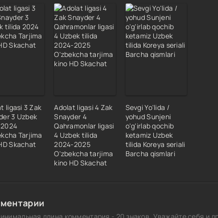
t ligasi 3 Zak
Adolat ligasi 4 Zak
Sevgi Yo'lida /
der 3 Uzbek
Snayder 4
yohud Sunjeni
a 2024
Qahramonlar ligasi
o'g'irlab qochib
ekcha Tarjima
4 Uzbek tilida
ketamiz Uzbek
 HD Skachat
2024-2025
tilida Koreya seriali
O'zbekcha tarjima
Barcha qismlari
kino HD Skachat
ментарии
инимальная длина комментария - 20 знаков. Уважайте себя и др