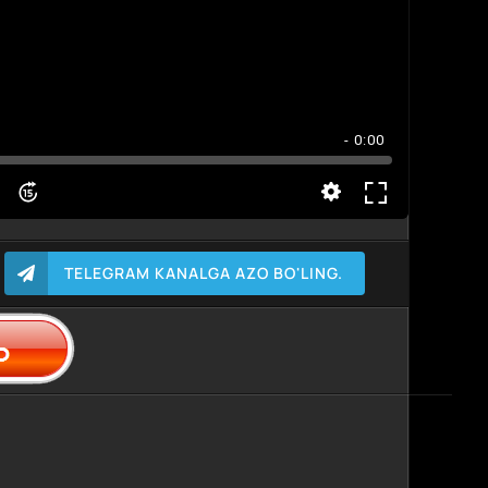
- 0:00
TELEGRAM KANALGA AZO BO'LING.