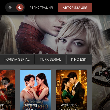
РЕГИСТРАЦИЯ
АВТОРИЗАЦИЯ
KOREYA SERIAL
TURK SERIAL
KINO ESKI
gan
Mening
Ayriliqdan
Berilga
qilichi
ajdarho
so'ng kelgan
vadalar