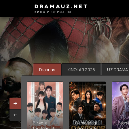
DRAMAUZ.NET
КИНО И СЕРИАЛЫ
Главная
KINOLAR 2026
UZ DRAMA
Bir yo'la
Qamoqdagi
Boshli
tug'ilgan 5ta
qasoskor 1-
yoqim