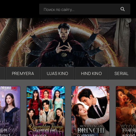
PREMYERA
UJAS KINO
HIND KINO
SERIAL
g'ni
Qiyomatdan
Men
Yo'qol
toyi 1-
keyingi
o'ylagan
adolat 