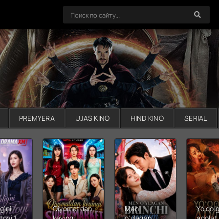
PREMYERA
UJAS KINO
HIND KINO
SERIAL
g'ni
Qiyomatdan
Men
Yo'qol
toyi 1-
keyingi
o'ylagan
adolat 