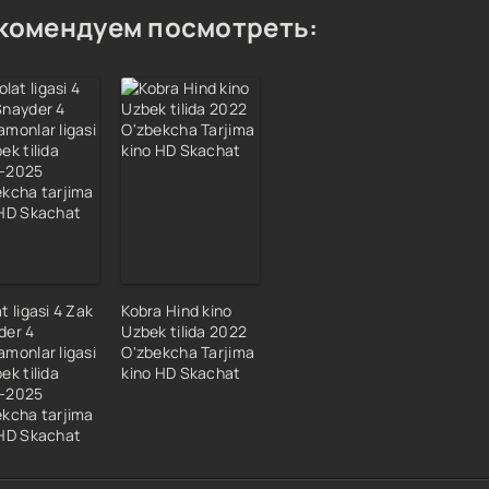
комендуем посмотреть:
t ligasi 4 Zak
Kobra Hind kino
der 4
Uzbek tilida 2022
monlar ligasi
O'zbekcha Tarjima
ek tilida
kino HD Skachat
-2025
ekcha tarjima
 HD Skachat