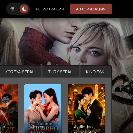
РЕГИСТРАЦИЯ
АВТОРИЗАЦИЯ
KOREYA SERIAL
TURK SERIAL
KINO ESKI
gan
Mening
Ayriliqdan
Berilga
qilichi
ajdarho
so'ng kelgan
vadalar