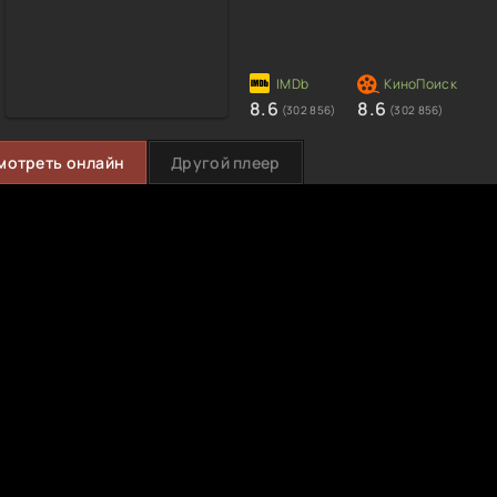
8.6
8.6
(302 856)
(302 856)
мотреть онлайн
Другой плеер