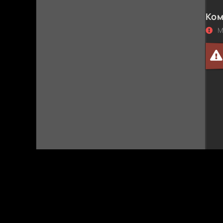
seryal
Ком
М