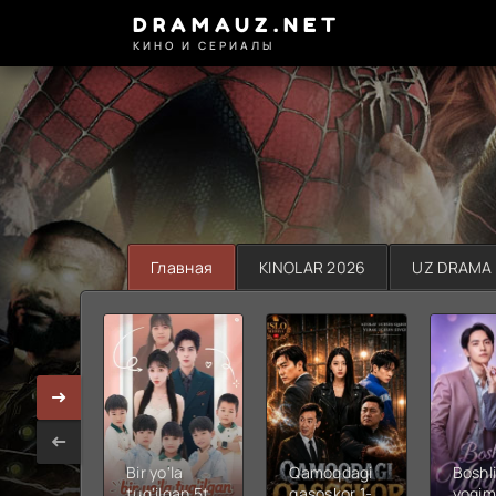
DRAMAUZ.NET
КИНО И СЕРИАЛЫ
Главная
KINOLAR 2026
UZ DRAMA
Bir yo'la
Qamoqdagi
Boshli
tug'ilgan 5ta
qasoskor 1-
yoqim