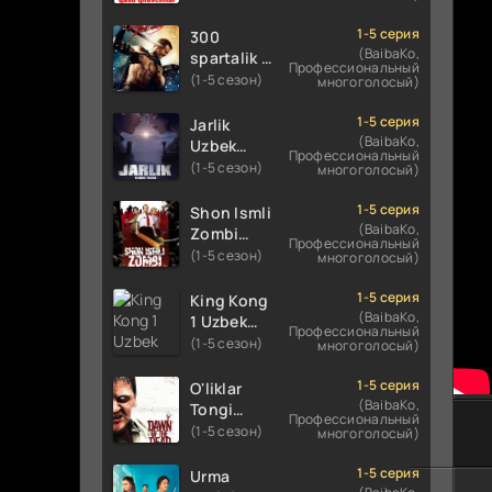
Uzbek
Uzbek
tilida
tilida 2016
1-5 серия
300
koreya
O'zbekcha
(BaibaKo,
spartalik 2
Профессиональный
seryali
tarjima
/ Uch yuz
(1-5 сезон)
многоголосый)
barcha
kino 720p
spartaliklar
qismlari
HD
2 Premyera
1-5 серия
Jarlik
o'zbek
skachat
Uzbek
(BaibaKo,
Uzbek
tilida
Профессиональный
tilida 2013
tilida 2025
(1-5 сезон)
многоголосый)
O'zbekcha
O'zbekcha
tarjima
tarjima
1-5 серия
Shon Ismli
kino HD
kino HD
(BaibaKo,
Zombi
Профессиональный
skachat
skachat
Uzbek
(1-5 сезон)
многоголосый)
tilida 2004
O'zbekcha
1-5 серия
King Kong
tarjima
(BaibaKo,
1 Uzbek
Профессиональный
kino HD
tilida 2005
(1-5 сезон)
многоголосый)
skachat
O'zbekcha
tarjima
1-5 серия
O'liklar
kino HD
(BaibaKo,
Tongi
Профессиональный
skachat
Uzbek
(1-5 сезон)
многоголосый)
tilida
(2004)
1-5 серия
Urma