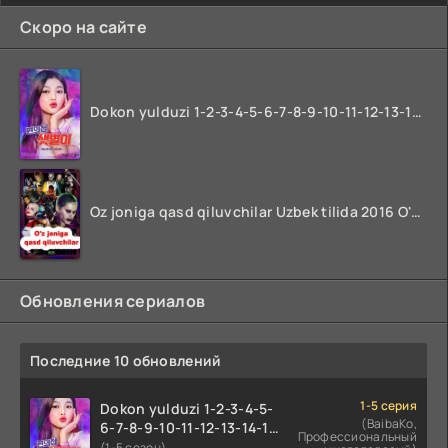
Скоро на сайте
Dokon yulduzi 1-2-3-4-5-6-7-8-9-10-11-12-13-14-15-16-17 Qism Uzbek tilida koreya seryali barcha qismlari o'zbek tilida
Oz joniga qasd qiluvchilar Uzbek tilida 2016 O'zbekcha tarjima kino 720p HD skachat
Обновления сериалов
Последние 10 обновлений
1-5 серия
Dokon yulduzi 1-2-3-4-5-
(BaibaKo,
6-7-8-9-10-11-12-13-14-15-
Профессиональный
16-17 Qism Uzbek tilida
(1-5 сезон)