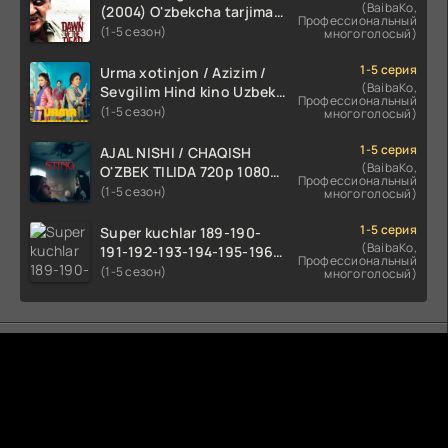
(BaibaKo,
(2004) O'zbekcha tarjima
Профессиональный
kino HD skachat
(1-5 сезон)
многоголосый)
1-5 серия
Urma xotinjon / Azizim /
(BaibaKo,
Sevgilim Hind kino Uzbek
Профессиональный
tilida 2022 O'zbekcha
(1-5 сезон)
многоголосый)
tarjima kino HD skachat
1-5 серия
AJAL NISHI / CHAQISH
(BaibaKo,
O'ZBEK TILIDA 720p 1080p
Профессиональный
Full HD (2024) Tarjima
(1-5 сезон)
многоголосый)
1-5 серия
Super kuchlar 189-190-
(BaibaKo,
191-192-193-194-195-196-
Профессиональный
197-198-199-200 Qism
(1-5 сезон)
многоголосый)
uzbek tilida serial Barcha
qismlari o'zbek tilida
tarjima seryal
Комментируют