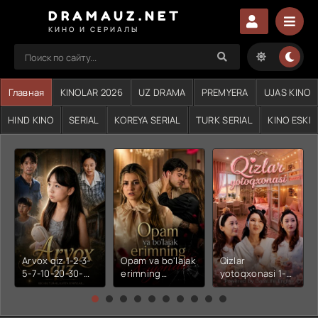
DRAMAUZ.NET
КИНО И СЕРИАЛЫ
Главная
KINOLAR 2026
UZ DRAMA
PREMYERA
UJAS KINO
HIND KINO
SERIAL
KOREYA SERIAL
TURK SERIAL
KINO ESKI
Arvox qiz 1-2-3-
Opam va bo'lajak
Qizlar
5-7-10-20-30-
erimning
yotoqxonasi 1-2-
50-60-70-80-
xiyonati 1-2-3-4-
3-4-5-6-7-10-20-
90-qism drama
5-6-7-10-20-30-
30-50-60-70-80-
Koreya seriali
50-60-70-80-
90-95 Qism