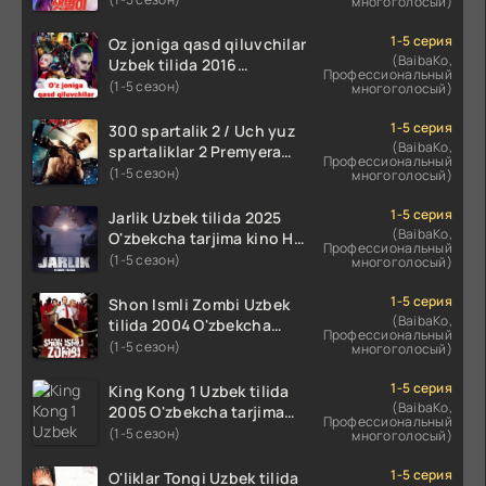
многоголосый)
koreya seryali barcha
qismlari o'zbek tilida
1-5 серия
Oz joniga qasd qiluvchilar
(BaibaKo,
Uzbek tilida 2016
Профессиональный
O'zbekcha tarjima kino
(1-5 сезон)
многоголосый)
720p HD skachat
1-5 серия
300 spartalik 2 / Uch yuz
(BaibaKo,
spartaliklar 2 Premyera
Профессиональный
Uzbek tilida 2013
(1-5 сезон)
многоголосый)
O'zbekcha tarjima kino HD
skachat
1-5 серия
Jarlik Uzbek tilida 2025
(BaibaKo,
O'zbekcha tarjima kino HD
Профессиональный
skachat
(1-5 сезон)
многоголосый)
1-5 серия
Shon Ismli Zombi Uzbek
(BaibaKo,
tilida 2004 O'zbekcha
Профессиональный
tarjima kino HD skachat
(1-5 сезон)
многоголосый)
1-5 серия
King Kong 1 Uzbek tilida
(BaibaKo,
2005 O'zbekcha tarjima
Профессиональный
kino HD skachat
(1-5 сезон)
многоголосый)
1-5 серия
O'liklar Tongi Uzbek tilida