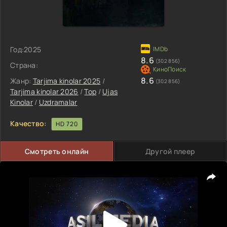
Год:
2025
8.6
(302 856)
Страна:
8.6
Жанр:
Tarjima kinolar 2025
/
(302 856)
Tarjima kinolar 2026
/
Top
/
Ujas
Kinolar
/
Uzdramalar
Качество:
HD 720
Смотреть онлайн
Другой плеер