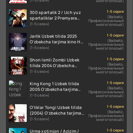
(1-5 сезон)
многоголосый)
720p HD skachat
1-5 серия
300 spartalik 2 / Uch yuz
(BaibaKo,
spartaliklar 2 Premyera
Профессиональный
Uzbek tilida 2013
(1-5 сезон)
многоголосый)
O'zbekcha tarjima kino HD
skachat
1-5 серия
Jarlik Uzbek tilida 2025
(BaibaKo,
O'zbekcha tarjima kino HD
Профессиональный
skachat
(1-5 сезон)
многоголосый)
1-5 серия
Shon Ismli Zombi Uzbek
(BaibaKo,
tilida 2004 O'zbekcha
Профессиональный
tarjima kino HD skachat
(1-5 сезон)
многоголосый)
1-5 серия
King Kong 1 Uzbek tilida
(BaibaKo,
2005 O'zbekcha tarjima
Профессиональный
kino HD skachat
(1-5 сезон)
многоголосый)
1-5 серия
O'liklar Tongi Uzbek tilida
(BaibaKo,
(2004) O'zbekcha tarjima
Профессиональный
kino HD skachat
(1-5 сезон)
многоголосый)
1-5 серия
Urma xotinjon / Azizim /