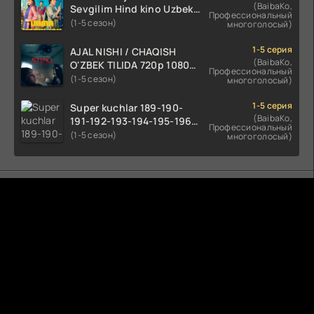
(BaibaKo,
Sevgilim Hind kino Uzbek
Профессиональный
tilida 2022 O'zbekcha
(1-5 сезон)
многоголосый)
tarjima kino HD skachat
1-5 серия
AJAL NISHI / CHAQISH
(BaibaKo,
O'ZBEK TILIDA 720p 1080p
Профессиональный
Full HD (2024) Tarjima
(1-5 сезон)
многоголосый)
1-5 серия
Super kuchlar 189-190-
(BaibaKo,
191-192-193-194-195-196-
Профессиональный
197-198-199-200 Qism
(1-5 сезон)
многоголосый)
uzbek tilida serial Barcha
qismlari o'zbek tilida
tarjima seryal
Комментируют