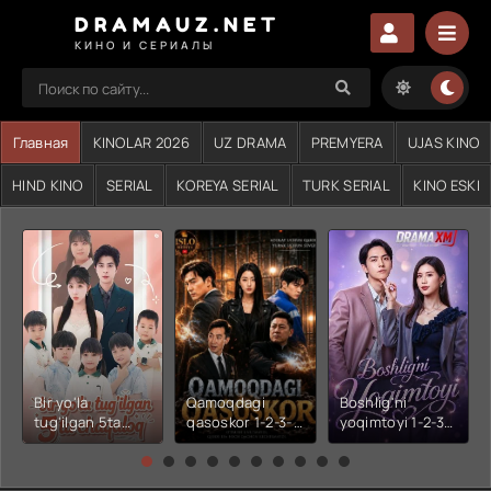
DRAMAUZ.NET
КИНО И СЕРИАЛЫ
Главная
KINOLAR 2026
UZ DRAMA
PREMYERA
UJAS KINO
HIND KINO
SERIAL
KOREYA SERIAL
TURK SERIAL
KINO ESKI
Bir yo'la
Qamoqdagi
Boshlig'ni
tug'ilgan 5ta
qasoskor 1-2-3-
yoqimtoyi 1-2-3-
chaqaloq 1-2-3-
4-5-6-7-10-20-
4-5-6-7-10-20-
4-5-6-7-10-20-
30-50-60-70-80-
30-50-60-70-80-
30-50-60-70-80-
90-95 Qism
90-95 Qism