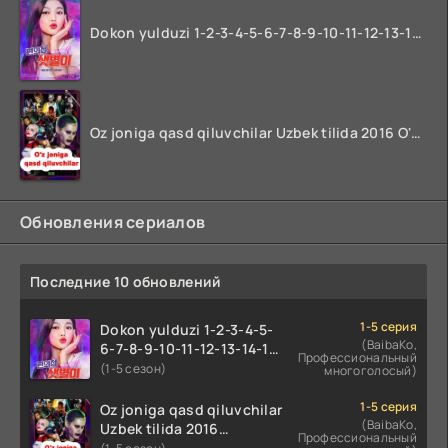
Dokon yulduzi 1-2-3-4-5-6-7-8-9-10-11-12-13-14-15-16-17 Qism Uzbek tilida koreya seryali barcha qismlari o'zbek tilida
Oz joniga qasd qiluvchilar Uzbek tilida 2016 O'zbekcha tarjima kino 720p HD skachat
Обновления сериалов
Последние 10 обновлений
1-5 серия
Dokon yulduzi 1-2-3-4-5-
(BaibaKo,
6-7-8-9-10-11-12-13-14-15-
Профессиональный
16-17 Qism Uzbek tilida
(1-5 сезон)
многоголосый)
koreya seryali barcha
qismlari o'zbek tilida
1-5 серия
Oz joniga qasd qiluvchilar
(BaibaKo,
Uzbek tilida 2016
Профессиональный
O'zbekcha tarjima kino