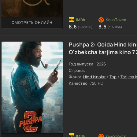
СМОТРЕТЬ ОНЛАЙН
8.6
8.6
(302 856)
(302 856)
Pushpa 2: Qoida Hind kin
O'zbekcha tarjima kino 
Год выпуска:
2026
Страна:
Жанр:
Hind kinolar
/
Top
/
Tarjima 
Качество:
720 HD