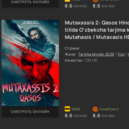
СМОТРЕТЬ ОНЛАЙН
8.6
8.6
(302 856)
(302 856)
Mutaxassis 2: Qasos Hin
tilida O'zbekcha tarjima 
Mutahasis / Mutaxasis H
Страна:
Жанр:
Tarjima kinolar 2026
/
Top
/
Качество:
720 HD
СМОТРЕТЬ ОНЛАЙН
8.6
8.6
(302 856)
(302 856)