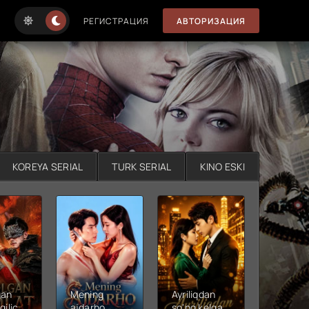
РЕГИСТРАЦИЯ
АВТОРИЗАЦИЯ
KOREYA SERIAL
TURK SERIAL
KINO ESKI
gan
Mening
Ayriliqdan
Berilga
qilichi
ajdarho
so'ng kelgan
vadalar