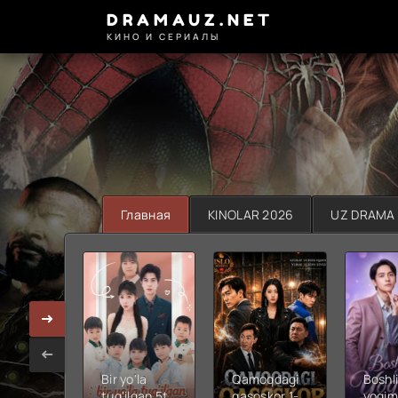
DRAMAUZ.NET
КИНО И СЕРИАЛЫ
Главная
KINOLAR 2026
UZ DRAMA
Bir yo'la
Qamoqdagi
Boshli
tug'ilgan 5ta
qasoskor 1-
yoqim