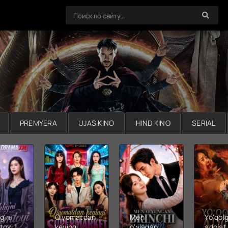
PREMYERA
UJAS KINO
HIND KINO
SERIAL
g'ni
Qiyomatdan
Men
Yo'qol
toyi 1-
keyingi
o'ylagan
adolat 