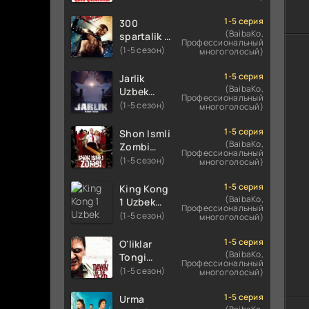
Uzbek
Uzbek
tilida
tilida 2016
1-5 серия
300
koreya
O'zbekcha
(BaibaKo,
spartalik 2
Профессиональный
seryali
tarjima
/ Uch yuz
(1-5 сезон)
многоголосый)
barcha
kino 720p
spartaliklar
qismlari
HD
2 Premyera
1-5 серия
Jarlik
o'zbek
skachat
Uzbek
(BaibaKo,
Uzbek
tilida
Профессиональный
tilida 2013
tilida 2025
(1-5 сезон)
многоголосый)
O'zbekcha
O'zbekcha
tarjima
tarjima
1-5 серия
Shon Ismli
kino HD
kino HD
(BaibaKo,
Zombi
Профессиональный
skachat
skachat
Uzbek
(1-5 сезон)
многоголосый)
tilida 2004
O'zbekcha
1-5 серия
King Kong
tarjima
(BaibaKo,
1 Uzbek
Профессиональный
kino HD
tilida 2005
(1-5 сезон)
многоголосый)
skachat
O'zbekcha
tarjima
1-5 серия
O'liklar
kino HD
(BaibaKo,
Tongi
Профессиональный
skachat
Uzbek
(1-5 сезон)
многоголосый)
tilida
(2004)
1-5 серия
Urma