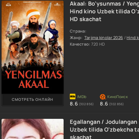
Akaal: Bo'ysunmas / Yen
Hind kino Uzbek tilida O
HD skachat
Страна:
Жанр:
Tarjima kinolar 2026
/
Hind k
Качество:
720 HD
СМОТРЕТЬ ОНЛАЙН
8.6
8.6
(302 856)
(302 856)
Egallangan / Jodulangan
Uzbek tilida O'zbekcha t
skachat