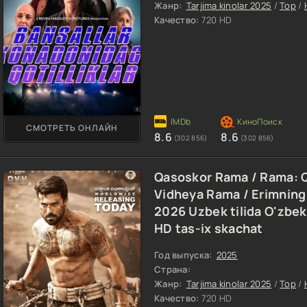
Жанр:
Tarjima kinolar 2025
/
Top
/
Качество:
720 HD
СМОТРЕТЬ ОНЛАЙН
8.6
8.6
(302 856)
(302 856)
Qasoskor Rama / Rama: Qa
Vidheya Rama / Erimning 
2026 Uzbek tilida O'zbekc
HD tas-ix skachat
Год выпуска:
2025
Страна:
Жанр:
Tarjima kinolar 2025
/
Top
/
Качество:
720 HD