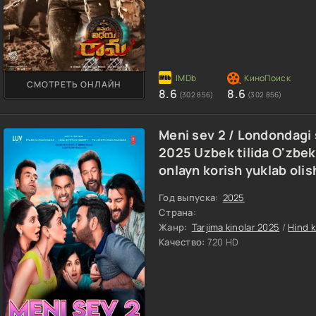
СМОТРЕТЬ ОНЛАЙН
8.6
8.6
(302 856)
(302 856)
Meni sev 2 / Londondagi 
2025 Uzbek tilida O'zbek
onlayn korish yuklab oli
Год выпуска:
2025
Страна:
Жанр:
Tarjima kinolar 2025
/
Hind k
Качество:
720 HD