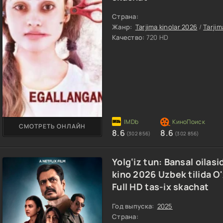
Страна:
Жанр:
Tarjima kinolar 2026
/
Tarjim
Качество:
720 HD
СМОТРЕТЬ ОНЛАЙН
8.6
8.6
(302 856)
(302 856)
Yolg‘iz tun: Bansal oilasid
kino 2026 Uzbek tilida O
Full HD tas-ix skachat
Год выпуска:
2025
Страна: