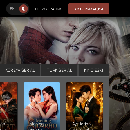
РЕГИСТРАЦИЯ
АВТОРИЗАЦИЯ
KOREYA SERIAL
TURK SERIAL
KINO ESKI
gan
Mening
Ayriliqdan
Berilga
qilichi
ajdarho
so'ng kelgan
vadalar