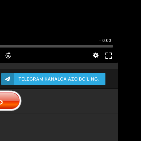
- 0:00
TELEGRAM KANALGA AZO BO'LING.