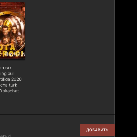
rosi /
ng puli
tilida 2020
cha turk
D skachat
ДОБАВИТЬ
угих!