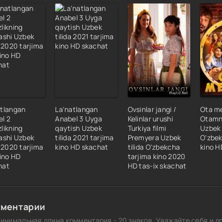
atlangan
La'natlangan
Ovsinlar jangi /
Ota me
el 2
Anabel 3 Uyga
Kelinlar urushi
Otamni
likning
qaytish Uzbek
Turkiya filmi
Uzbek 
ashi Uzbek
tilida 2021 tarjima
Premyera Uzbek
O'zbek
a 2020 tarjima
kino HD skachat
tilida O'zbekcha
kino H
kino HD
tarjima kino 2020
hat
HD tas-ix skachat
ментарии
инимальная длина комментария - 20 знаков. Уважайте себя и др