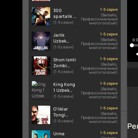
Uzbek
Uzbek
tilida
tilida 2016
1-5 серия
300
koreya
O'zbekcha
(BaibaKo,
spartalik 2
Профессиональный
seryali
tarjima
/ Uch yuz
(1-5 сезон)
многоголосый)
barcha
kino 720p
spartaliklar
qismlari
HD
2 Premyera
1-5 серия
Jarlik
o'zbek
skachat
Uzbek
(BaibaKo,
0:
Uzbek
tilida
Профессиональный
tilida 2013
tilida 2025
(1-5 сезон)
многоголосый)
O'zbekcha
O'zbekcha
tarjima
tarjima
1-5 серия
Shon Ismli
kino HD
kino HD
(BaibaKo,
Zombi
Профессиональный
skachat
skachat
Uzbek
(1-5 сезон)
многоголосый)
tilida 2004
O'zbekcha
1-5 серия
King Kong
tarjima
(BaibaKo,
1 Uzbek
Профессиональный
kino HD
tilida 2005
(1-5 сезон)
многоголосый)
skachat
O'zbekcha
tarjima
1-5 серия
O'liklar
kino HD
(BaibaKo,
Tongi
Профессиональный
skachat
Uzbek
(1-5 сезон)
многоголосый)
Ре
tilida
(2004)
1-5 серия
Urma