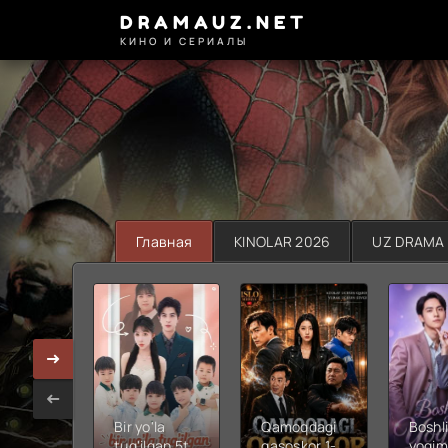
DRAMAUZ.NET
КИНО И СЕРИАЛЫ
Главная
KINOLAR 2026
UZ DRAMA
Bir yo'la
Qamoqdagi
Boshli
tug'ilgan 5ta
qasoskor 1-
yoqim