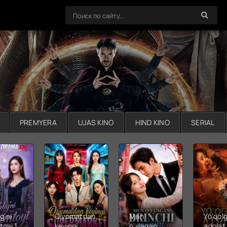
PREMYERA
UJAS KINO
HIND KINO
SERIAL
g'ni
Qiyomatdan
Men
Yo'qol
toyi 1-
keyingi
o'ylagan
adolat 