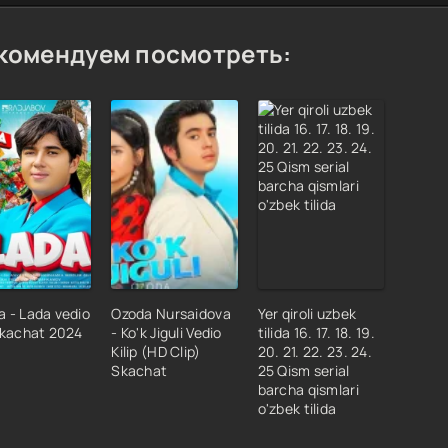
комендуем посмотреть:
 - Lada vedio
Ozoda Nursaidova
Yer qiroli uzbek
skachat 2024
- Ko'k Jiguli Vedio
tilida 16. 17. 18. 19.
Kilip (HD Clip)
20. 21. 22. 23. 24.
Skachat
25 Qism serial
barcha qismlari
o'zbek tilida