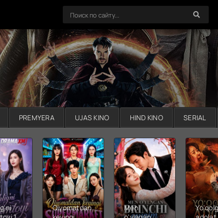
PREMYERA
UJAS KINO
HIND KINO
SERIAL
g'ni
Qiyomatdan
Men
Yo'qol
toyi 1-
keyingi
o'ylagan
adolat 