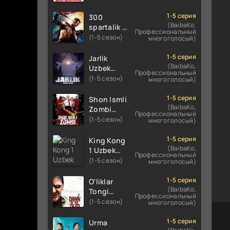
Uzbek
Uzbek
tilida
tilida 2016
1-5 серия
300
koreya
O'zbekcha
(BaibaKo,
spartalik 2
Профессиональный
seryali
tarjima
/ Uch yuz
(1-5 сезон)
многоголосый)
barcha
kino 720p
spartaliklar
qismlari
HD
2 Premyera
1-5 серия
Jarlik
o'zbek
skachat
Uzbek
(BaibaKo,
Uzbek
tilida
Профессиональный
tilida 2013
tilida 2025
(1-5 сезон)
многоголосый)
O'zbekcha
O'zbekcha
tarjima
tarjima
1-5 серия
Shon Ismli
kino HD
kino HD
(BaibaKo,
Zombi
Профессиональный
skachat
skachat
Uzbek
(1-5 сезон)
многоголосый)
tilida 2004
O'zbekcha
1-5 серия
King Kong
tarjima
(BaibaKo,
1 Uzbek
Профессиональный
kino HD
tilida 2005
(1-5 сезон)
многоголосый)
skachat
O'zbekcha
tarjima
1-5 серия
O'liklar
kino HD
(BaibaKo,
Tongi
Профессиональный
skachat
Uzbek
(1-5 сезон)
многоголосый)
tilida
(2004)
1-5 серия
Urma