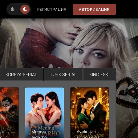
РЕГИСТРАЦИЯ
АВТОРИЗАЦИЯ
KOREYA SERIAL
TURK SERIAL
KINO ESKI
gan
Mening
Ayriliqdan
Berilga
qilichi
ajdarho
so'ng kelgan
vadalar