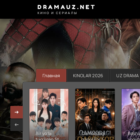
DRAMAUZ.NET
КИНО И СЕРИАЛЫ
Главная
KINOLAR 2026
UZ DRAMA
Bir yo'la
Qamoqdagi
Boshli
tug'ilgan 5ta
qasoskor 1-
yoqim