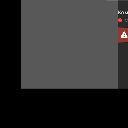
seryal
Ком
М