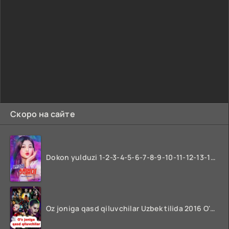
Скоро на сайте
Dokon yulduzi 1-2-3-4-5-6-7-8-9-10-11-12-13-14-15-16-17 Qism Uzbek tilida koreya seryali barcha qismlari o'zbek tilida
Oz joniga qasd qiluvchilar Uzbek tilida 2016 O'zbekcha tarjima kino 720p HD skachat