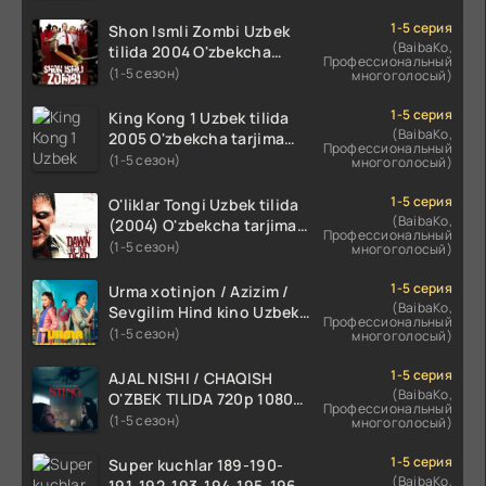
1-5 серия
Shon Ismli Zombi Uzbek
(BaibaKo,
tilida 2004 O'zbekcha
Профессиональный
tarjima kino HD skachat
(1-5 сезон)
многоголосый)
1-5 серия
King Kong 1 Uzbek tilida
(BaibaKo,
2005 O'zbekcha tarjima
Профессиональный
kino HD skachat
(1-5 сезон)
многоголосый)
1-5 серия
O'liklar Tongi Uzbek tilida
(BaibaKo,
(2004) O'zbekcha tarjima
Профессиональный
kino HD skachat
(1-5 сезон)
многоголосый)
1-5 серия
Urma xotinjon / Azizim /
(BaibaKo,
Sevgilim Hind kino Uzbek
Профессиональный
tilida 2022 O'zbekcha
(1-5 сезон)
многоголосый)
tarjima kino HD skachat
1-5 серия
AJAL NISHI / CHAQISH
(BaibaKo,
O'ZBEK TILIDA 720p 1080p
Профессиональный
Full HD (2024) Tarjima
(1-5 сезон)
многоголосый)
1-5 серия
Super kuchlar 189-190-
(BaibaKo,
191-192-193-194-195-196-