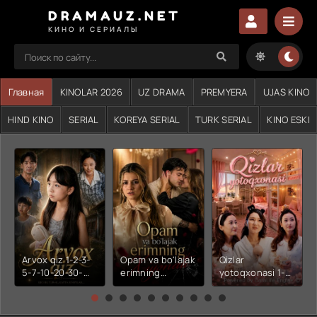
DRAMAUZ.NET
КИНО И СЕРИАЛЫ
Главная
KINOLAR 2026
UZ DRAMA
PREMYERA
UJAS KINO
HIND KINO
SERIAL
KOREYA SERIAL
TURK SERIAL
KINO ESKI
Arvox qiz 1-2-3-
Opam va bo'lajak
Qizlar
5-7-10-20-30-
erimning
yotoqxonasi 1-2-
50-60-70-80-
xiyonati 1-2-3-4-
3-4-5-6-7-10-20-
90-qism drama
5-6-7-10-20-30-
30-50-60-70-80-
Koreya seriali
50-60-70-80-
90-95 Qism