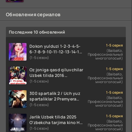
Обновления сериалов
Последние 10 обновлений
1-5 серия
Dokon yulduzi 1-2-3-4-5-
(BaibaKo,
6-7-8-9-10-11-12-13-14-15-
Профессиональный
16-17 Qism Uzbek tilida
(1-5 сезон)
многоголосый)
koreya seryali barcha
qismlari o'zbek tilida
1-5 серия
Oz joniga qasd qiluvchilar
(BaibaKo,
Uzbek tilida 2016
Профессиональный
O'zbekcha tarjima kino
(1-5 сезон)
многоголосый)
720p HD skachat
1-5 серия
300 spartalik 2 / Uch yuz
(BaibaKo,
spartaliklar 2 Premyera
Профессиональный
Uzbek tilida 2013
(1-5 сезон)
многоголосый)
O'zbekcha tarjima kino HD
skachat
1-5 серия
Jarlik Uzbek tilida 2025
(BaibaKo,
O'zbekcha tarjima kino HD
Профессиональный
skachat
(1-5 сезон)
многоголосый)