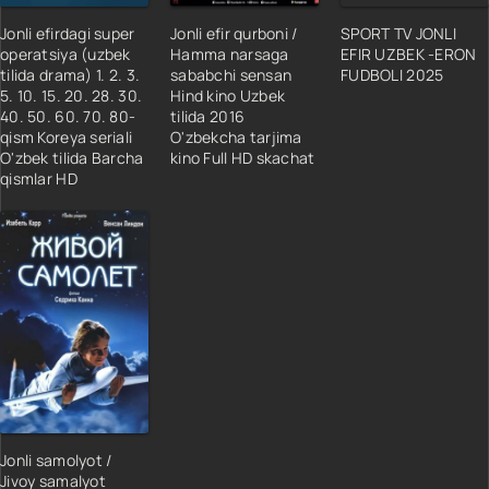
Jonli efirdagi super
Jonli efir qurboni /
SPORT TV JONLI
operatsiya (uzbek
Hamma narsaga
EFIR UZBEK -ERON
tilida drama) 1. 2. 3.
sababchi sensan
FUDBOLI 2025
5. 10. 15. 20. 28. 30.
Hind kino Uzbek
40. 50. 60. 70. 80-
tilida 2016
qism Koreya seriali
O'zbekcha tarjima
O'zbek tilida Barcha
kino Full HD skachat
qismlar HD
Jonli samolyot /
Jivoy samalyot