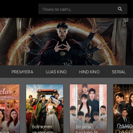
PREMYERA
UJAS KINO
HIND KINO
SERIAL
Boy xonim
Bir yo'la
Qamoq
xonasi
va yashirin
tug'ilgan 5ta
qasosk