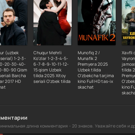
ur (uzbek
Chuqur Mehrli
Munofiq 2 /
Xavfli 
 serial) 1-2-3-
Ko'zlar 1-2-3-4-5-
Munafik 2
Vayron
10-20-30-40-
6-7-8-9-10-11-12-
Premyera 2025
jamoa
0-80-90 Qism
15 qism Uzbek
Uzbek tilida
tilida
seriali Barcha
tilida 2025 Xitoy
O'zbekcha tarjima
Premy
ar 2017 HD
seriali O'zbek tilida
kino Full HD tas-ix
O'zbek
hat
skachat
kino Fu
skach
ментарии
инимальная длина комментария - 20 знаков. Уважайте себя и др