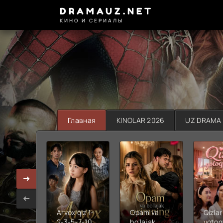
DRAMAUZ.NET
КИНО И СЕРИАЛЫ
Главная
KINOLAR 2026
UZ DRAMA
Arvox qiz 1-
Opam va
Qizlar
2-3-5-7-10-
bo'lajak
yotoq