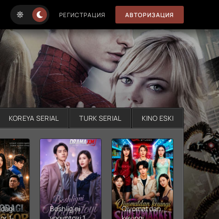
РЕГИСТРАЦИЯ
АВТОРИЗАЦИЯ
KOREYA SERIAL
TURK SERIAL
KINO ESKI
dagi
Boshlig'ni
Qiyomatdan
Men
or 1-
yoqimtoyi 1-
keyingi
o'ylaga