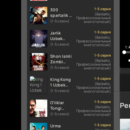
Uzbek
Uzbek
tilida
tilida 2016
1-5 серия
300
koreya
O'zbekcha
(BaibaKo,
spartalik 2
Профессиональный
seryali
tarjima
/ Uch yuz
(1-5 сезон)
многоголосый)
barcha
kino 720p
spartaliklar
qismlari
HD
2 Premyera
1-5 серия
Jarlik
o'zbek
skachat
Uzbek
(BaibaKo,
Uzbek
tilida
Профессиональный
tilida 2013
tilida 2025
(1-5 сезон)
многоголосый)
1:
O'zbekcha
O'zbekcha
tarjima
tarjima
1-5 серия
Shon Ismli
kino HD
kino HD
(BaibaKo,
Zombi
Профессиональный
skachat
skachat
Uzbek
(1-5 сезон)
многоголосый)
tilida 2004
O'zbekcha
1-5 серия
King Kong
tarjima
(BaibaKo,
1 Uzbek
Профессиональный
kino HD
tilida 2005
(1-5 сезон)
многоголосый)
skachat
O'zbekcha
tarjima
1-5 серия
O'liklar
Ре
kino HD
(BaibaKo,
Tongi
Профессиональный
skachat
Uzbek
(1-5 сезон)
многоголосый)
tilida
(2004)
1-5 серия
Urma