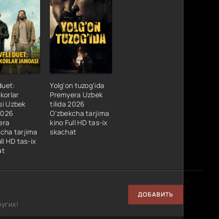
duet:
Yolg'on tuzog'ida
korlar
Premyera Uzbek
si Uzbek
tilida 2026
 2026
O'zbekcha tarjima
era
kino Full HD tas-ix
cha tarjima
skachat
ll HD tas-ix
at
ДОБАВИТЬ
угих!