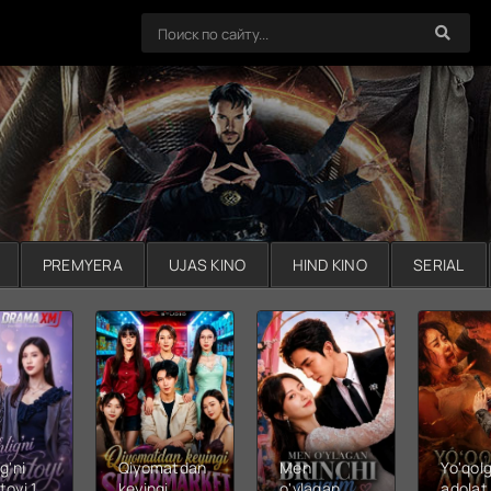
PREMYERA
UJAS KINO
HIND KINO
SERIAL
g'ni
Qiyomatdan
Men
Yo'qol
toyi 1-
keyingi
o'ylagan
adolat 