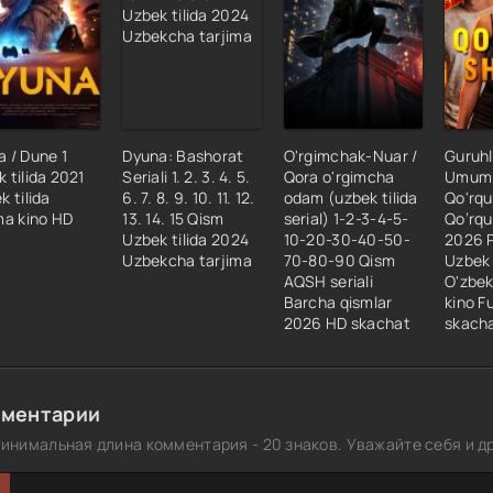
 / Dune 1
Dyuna: Bashorat
O'rgimchak-Nuar /
Guruhl
 tilida 2021
Seriali 1. 2. 3. 4. 5.
Qora o'rgimcha
Umumiy 
k tilida
6. 7. 8. 9. 10. 11. 12.
odam (uzbek tilida
Qo'rqu
ma kino HD
13. 14. 15 Qism
serial) 1-2-3-4-5-
Qo‘rqu
Uzbek tilida 2024
10-20-30-40-50-
2026 
Uzbekcha tarjima
70-80-90 Qism
Uzbek 
AQSH seriali
O'zbek
Barcha qismlar
kino Fu
2026 HD skachat
skach
ментарии
инимальная длина комментария - 20 знаков. Уважайте себя и др