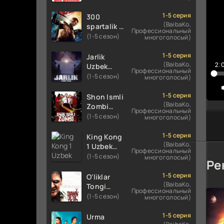
Uzbek
Uzbek
tilida
tilida 2016
1-5 серия
300
koreya
O'zbekcha
(BaibaKo,
spartalik 2
Профессиональный
seryali
tarjima
/ Uch yuz
(1-5 сезон)
многоголосый)
barcha
kino 720p
spartaliklar
qismlari
HD
2 Premyera
1-5 серия
Jarlik
o'zbek
skachat
Uzbek
(BaibaKo,
2:
Uzbek
tilida
Профессиональный
tilida 2013
tilida 2025
(1-5 сезон)
многоголосый)
O'zbekcha
O'zbekcha
tarjima
tarjima
1-5 серия
Shon Ismli
kino HD
kino HD
(BaibaKo,
Zombi
Профессиональный
skachat
skachat
Uzbek
(1-5 сезон)
многоголосый)
tilida 2004
O'zbekcha
1-5 серия
King Kong
tarjima
(BaibaKo,
1 Uzbek
Профессиональный
kino HD
tilida 2005
(1-5 сезон)
многоголосый)
Ре
skachat
O'zbekcha
tarjima
1-5 серия
O'liklar
kino HD
(BaibaKo,
Tongi
Профессиональный
skachat
Uzbek
(1-5 сезон)
многоголосый)
tilida
(2004)
1-5 серия
Urma