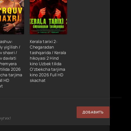
ashuv:
Kerala tarixi 2:
yig‘ilish /
Chegaradan
v shaxri /
tashqarida / Kerala
v davlati
hikoyasi 2 Hind
Premyera
kino Uzbek tilida
tilida 2026
O'zbekcha tarjima
cha tarjima
kino 2026 Full HD
ll HD
skachat
at
ДОБАВИТЬ
угих!