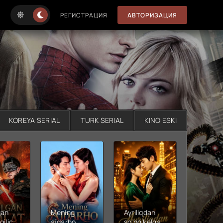
РЕГИСТРАЦИЯ
АВТОРИЗАЦИЯ
KOREYA SERIAL
TURK SERIAL
KINO ESKI
gan
Mening
Ayriliqdan
Berilga
qilichi
ajdarho
so'ng kelgan
vadalar