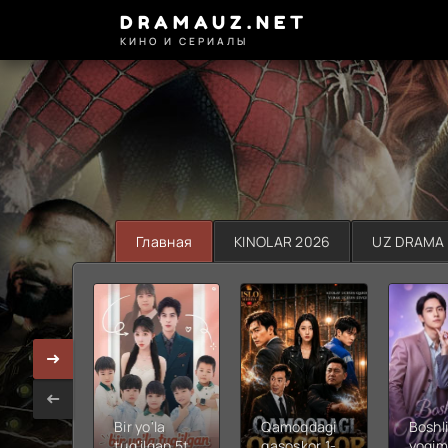
DRAMAUZ.NET
КИНО И СЕРИАЛЫ
Главная
KINOLAR 2026
UZ DRAMA
Bir yo'la
Qamoqdagi
Boshli
tug'ilgan 5ta
qasoskor 1-
yoqim