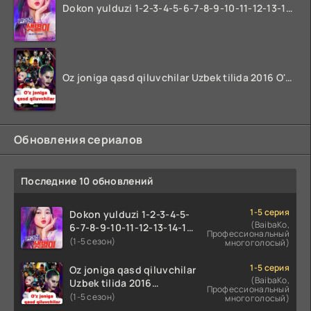
Dokon yulduzi 1-2-3-4-5-6-7-8-9-10-11-12-13-14-15-16-17 Qism Uzbek tilida koreya seryali barcha qismlari o'zbek tilida
Oz joniga qasd qiluvchilar Uzbek tilida 2016 O'zbekcha tarjima kino 720p HD skachat
Обновления сериалов
Последние 10 обновлений
1-5 серия
Dokon yulduzi 1-2-3-4-5-
(BaibaKo,
6-7-8-9-10-11-12-13-14-15-
Профессиональный
16-17 Qism Uzbek tilida
(1-5 сезон)
многоголосый)
koreya seryali barcha
qismlari o'zbek tilida
1-5 серия
Oz joniga qasd qiluvchilar
(BaibaKo,
Uzbek tilida 2016
Профессиональный
O'zbekcha tarjima kino
(1-5 сезон)
многоголосый)
720p HD skachat