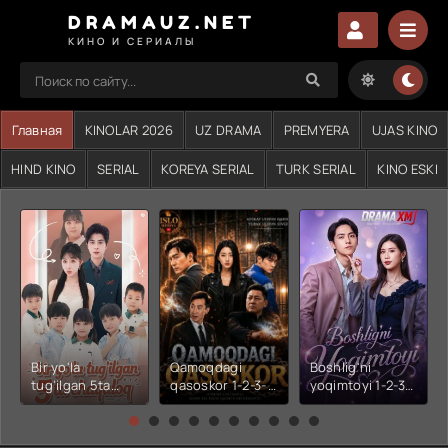
DRAMAUZ.NET
КИНО И СЕРИАЛЫ
Главная
KINOLAR 2026
UZ DRAMA
PREMYERA
UJAS KINO
HIND KINO
SERIAL
KOREYA SERIAL
TURK SERIAL
KINO ESKI
Bir yo'la
Qamoqdagi
Boshlig'ni
tug'ilgan 5ta
qasoskor 1-2-3-
yoqimtoyi 1-2-3-
chaqaloq 1-2-3-
4-5-6-7-10-20-
4-5-6-7-10-20-
4-5-6-7-10-20-
30-50-60-70-80-
30-50-60-70-80-
30-50-60-70-80-
90-95 Qism
90-95 Qism