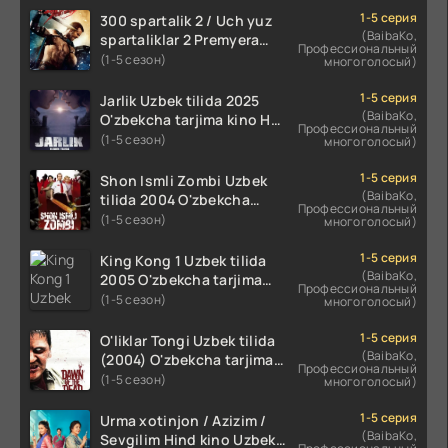
1-5 серия
300 spartalik 2 / Uch yuz
(BaibaKo,
spartaliklar 2 Premyera
Профессиональный
Uzbek tilida 2013
(1-5 сезон)
многоголосый)
O'zbekcha tarjima kino HD
skachat
1-5 серия
Jarlik Uzbek tilida 2025
(BaibaKo,
O'zbekcha tarjima kino HD
Профессиональный
skachat
(1-5 сезон)
многоголосый)
1-5 серия
Shon Ismli Zombi Uzbek
(BaibaKo,
tilida 2004 O'zbekcha
Профессиональный
tarjima kino HD skachat
(1-5 сезон)
многоголосый)
1-5 серия
King Kong 1 Uzbek tilida
(BaibaKo,
2005 O'zbekcha tarjima
Профессиональный
kino HD skachat
(1-5 сезон)
многоголосый)
1-5 серия
O'liklar Tongi Uzbek tilida
(BaibaKo,
(2004) O'zbekcha tarjima
Профессиональный
kino HD skachat
(1-5 сезон)
многоголосый)
1-5 серия
Urma xotinjon / Azizim /
(BaibaKo,
Sevgilim Hind kino Uzbek