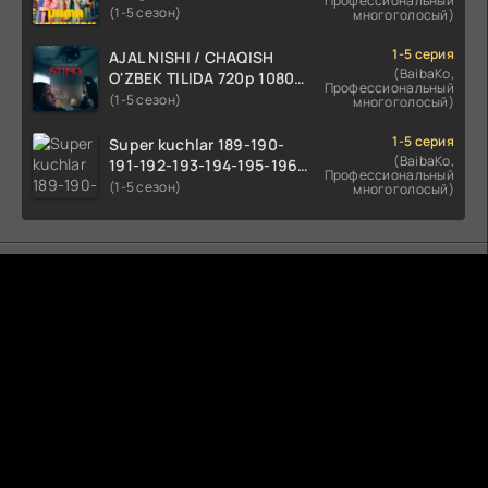
Профессиональный
tilida 2022 O'zbekcha
(1-5 сезон)
многоголосый)
tarjima kino HD skachat
1-5 серия
AJAL NISHI / CHAQISH
(BaibaKo,
O'ZBEK TILIDA 720p 1080p
Профессиональный
Full HD (2024) Tarjima
(1-5 сезон)
многоголосый)
1-5 серия
Super kuchlar 189-190-
(BaibaKo,
191-192-193-194-195-196-
Профессиональный
197-198-199-200 Qism
(1-5 сезон)
многоголосый)
uzbek tilida serial Barcha
qismlari o'zbek tilida
tarjima seryal
Комментируют