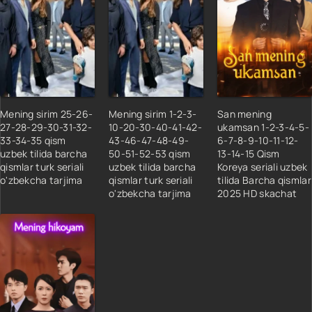
Mening sirim 25-26-
Mening sirim 1-2-3-
San mening
27-28-29-30-31-32-
10-20-30-40-41-42-
ukamsan 1-2-3-4-5-
33-34-35 qism
43-46-47-48-49-
6-7-8-9-10-11-12-
uzbek tilida barcha
50-51-52-53 qism
13-14-15 Qism
qismlar turk seriali
uzbek tilida barcha
Koreya seriali uzbek
o'zbekcha tarjima
qismlar turk seriali
tilida Barcha qismlar
o'zbekcha tarjima
2025 HD skachat