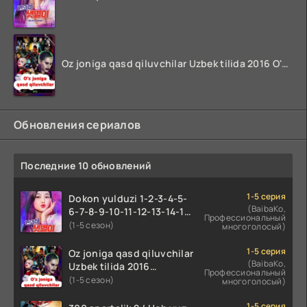
Oz joniga qasd qiluvchilar Uzbek tilida 2016 O'zbekcha tarjima kino 720p HD skachat
Обновления сериалов
Последние 10 обновлений
1-5 серия
Dokon yulduzi 1-2-3-4-5-
(BaibaKo,
6-7-8-9-10-11-12-13-14-15-
Профессиональный
16-17 Qism Uzbek tilida
(1-5 сезон)
многоголосый)
koreya seryali barcha
qismlari o'zbek tilida
1-5 серия
Oz joniga qasd qiluvchilar
(BaibaKo,
Uzbek tilida 2016
Профессиональный
O'zbekcha tarjima kino
(1-5 сезон)
многоголосый)
720p HD skachat
1-5 серия