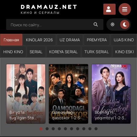
DRAMAUZ.NET
КИНО И СЕРИАЛЫ
Главная
KINOLAR 2026
UZ DRAMA
PREMYERA
UJAS KINO
HIND KINO
SERIAL
KOREYA SERIAL
TURK SERIAL
KINO ESKI
Bir yo'la
Qamoqdagi
Boshlig'ni
tug'ilgan 5ta
qasoskor 1-2-3-
yoqimtoyi 1-2-3-
chaqaloq 1-2-3-
4-5-6-7-10-20-
4-5-6-7-10-20-
4-5-6-7-10-20-
30-50-60-70-80-
30-50-60-70-80-
30-50-60-70-80-
90-95 Qism
90-95 Qism