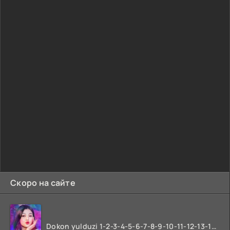
Скоро на сайте
Dokon yulduzi 1-2-3-4-5-6-7-8-9-10-11-12-13-14-15-16-17 Qism Uzbek tilida koreya seryali barcha qismlari o'zbek tilida