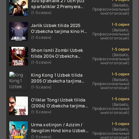
300 spartalik 2 / Uch yuz
(BaibaKo,
spartaliklar 2 Premyera
Профессиональный
Uzbek tilida 2013
(1-5 сезон)
многоголосый)
O'zbekcha tarjima kino HD
skachat
1-5 серия
Jarlik Uzbek tilida 2025
(BaibaKo,
O'zbekcha tarjima kino HD
Профессиональный
skachat
(1-5 сезон)
многоголосый)
1-5 серия
Shon Ismli Zombi Uzbek
(BaibaKo,
tilida 2004 O'zbekcha
Профессиональный
tarjima kino HD skachat
(1-5 сезон)
многоголосый)
1-5 серия
King Kong 1 Uzbek tilida
(BaibaKo,
2005 O'zbekcha tarjima
Профессиональный
kino HD skachat
(1-5 сезон)
многоголосый)
1-5 серия
O'liklar Tongi Uzbek tilida
(BaibaKo,
(2004) O'zbekcha tarjima
Профессиональный
kino HD skachat
(1-5 сезон)
многоголосый)
1-5 серия
Urma xotinjon / Azizim /
(BaibaKo,
Sevgilim Hind kino Uzbek
Профессиональный
tilida 2022 O'zbekcha
(1-5 сезон)
многоголосый)