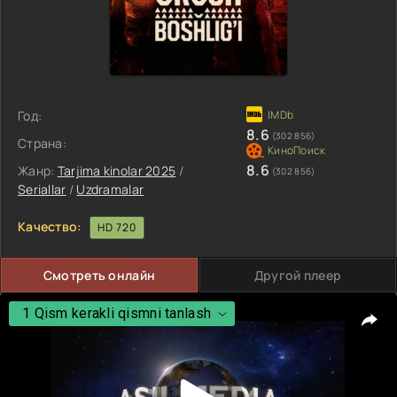
Год:
8.6
(302 856)
Страна:
8.6
Жанр:
Tarjima kinolar 2025
/
(302 856)
Seriallar
/
Uzdramalar
Качество:
HD 720
Смотреть онлайн
Другой плеер
1 Qism kerakli qismni tanlash
1 Qism kerakli qismni tanlash
2 Qism
3 Qism