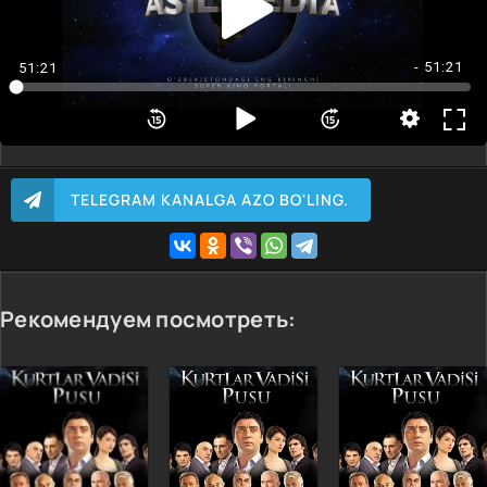
4 Qism
5 Qism
- 51:21
51:21
6 Qism
7 Qism
8 Qism
9 Qism
TELEGRAM KANALGA AZO BO'LING.
10 Qism
Рекомендуем посмотреть: