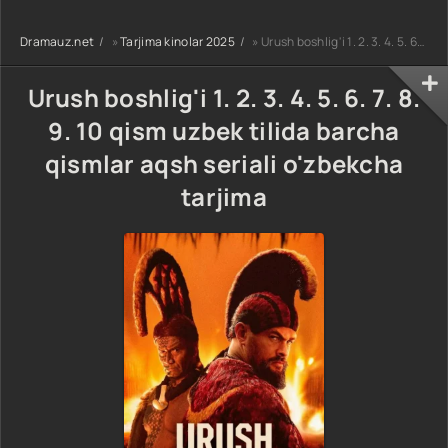
uzbek tilida
90-95 Qism
drama koreya
Barcha qismlar
drama koreya
seriali uzbek
Dramauz.net
»
Tarjima kinolar 2025
» Urush boshlig'i 1. 2. 3. 4. 5. 6. 7. 8. 9. 10 qism uzbek tilida barcha qismlar aqsh seriali o'zbekcha tarjima
2026 HD skachat
seriali uzbek
tilida Barcha
tilida Barcha
qismlar 2026 HD
qismlar 2026 HD
skachat
Urush boshlig'i 1. 2. 3. 4. 5. 6. 7. 8.
skachat
9. 10 qism uzbek tilida barcha
qismlar aqsh seriali o'zbekcha
tarjima