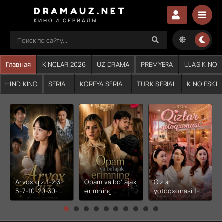
DRAMAUZ.NET
КИНО И СЕРИАЛЫ
Главная
KINOLAR 2026
UZ DRAMA
PREMYERA
UJAS KINO
HIND KINO
SERIAL
KOREYA SERIAL
TURK SERIAL
KINO ESKI
Arvox qiz 1-2-3-
Opam va bo'lajak
Qizlar
5-7-10-20-30-
erimning
yotoqxonasi 1-2-
50-60-70-80-
xiyonati 1-2-3-4-
3-4-5-6-7-10-20-
90-qism drama
5-6-7-10-20-30-
30-50-60-70-80-
Koreya seriali
50-60-70-80-
90-95 Qism