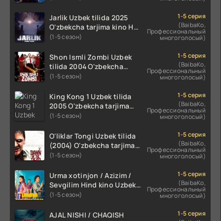
O'zbekcha tarjima kino HD
skachat
1-5 серия
Jarlik Uzbek tilida 2025
(BaibaKo,
O'zbekcha tarjima kino HD
Профессиональный
skachat
(1-5 сезон)
многоголосый)
1-5 серия
Shon Ismli Zombi Uzbek
(BaibaKo,
tilida 2004 O'zbekcha
Профессиональный
tarjima kino HD skachat
(1-5 сезон)
многоголосый)
1-5 серия
King Kong 1 Uzbek tilida
(BaibaKo,
2005 O'zbekcha tarjima
Профессиональный
kino HD skachat
(1-5 сезон)
многоголосый)
1-5 серия
O'liklar Tongi Uzbek tilida
(BaibaKo,
(2004) O'zbekcha tarjima
Профессиональный
kino HD skachat
(1-5 сезон)
многоголосый)
1-5 серия
Urma xotinjon / Azizim /
(BaibaKo,
Sevgilim Hind kino Uzbek
Профессиональный
tilida 2022 O'zbekcha
(1-5 сезон)
многоголосый)
tarjima kino HD skachat
1-5 серия
AJAL NISHI / CHAQISH