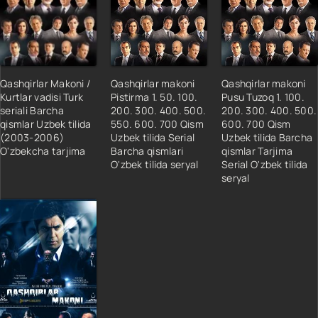
Qashqirlar Makoni /
Qashqirlar makoni
Qashqirlar makoni
Kurtlar vadisi Turk
Pistirma 1. 50. 100.
Pusu Tuzoq 1. 100.
seriali Barcha
200. 300. 400. 500.
200. 300. 400. 500.
qismlar Uzbek tilida
550. 600. 700 Qism
600. 700 Qism
(2003-2006)
Uzbek tilida Serial
Uzbek tilida Barcha
O'zbekcha tarjima
Barcha qismlari
qismlar Tarjima
O'zbek tilida seryal
Serial O'zbek tilida
seryal