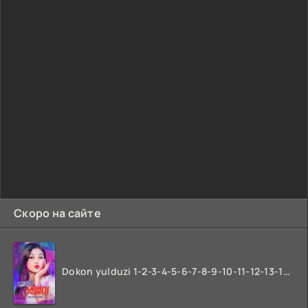
Скоро на сайте
Dokon yulduzi 1-2-3-4-5-6-7-8-9-10-11-12-13-14-15-16-17 Qism Uzbek tilida koreya seryali barcha qismlari o'zbek tilida