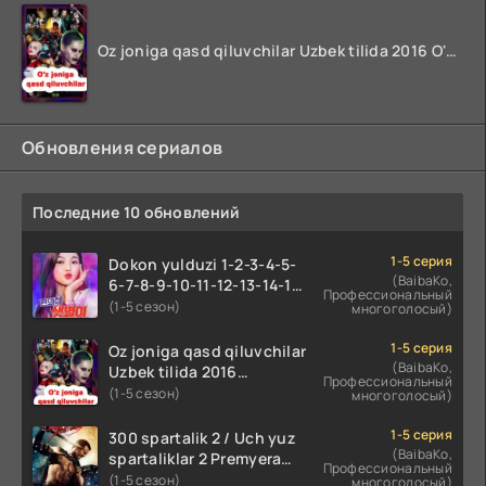
Oz joniga qasd qiluvchilar Uzbek tilida 2016 O'zbekcha tarjima kino 720p HD skachat
Обновления сериалов
Последние 10 обновлений
1-5 серия
Dokon yulduzi 1-2-3-4-5-
(BaibaKo,
6-7-8-9-10-11-12-13-14-15-
Профессиональный
16-17 Qism Uzbek tilida
(1-5 сезон)
многоголосый)
koreya seryali barcha
qismlari o'zbek tilida
1-5 серия
Oz joniga qasd qiluvchilar
(BaibaKo,
Uzbek tilida 2016
Профессиональный
O'zbekcha tarjima kino
(1-5 сезон)
многоголосый)
720p HD skachat
1-5 серия
300 spartalik 2 / Uch yuz
(BaibaKo,
spartaliklar 2 Premyera
Профессиональный
Uzbek tilida 2013
(1-5 сезон)
многоголосый)