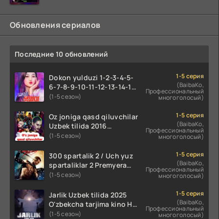
Обновления сериалов
Последние 10 обновлений
1-5 серия
Dokon yulduzi 1-2-3-4-5-
(BaibaKo,
6-7-8-9-10-11-12-13-14-15-
Профессиональный
16-17 Qism Uzbek tilida
(1-5 сезон)
многоголосый)
koreya seryali barcha
qismlari o'zbek tilida
1-5 серия
Oz joniga qasd qiluvchilar
(BaibaKo,
Uzbek tilida 2016
Профессиональный
O'zbekcha tarjima kino
(1-5 сезон)
многоголосый)
720p HD skachat
1-5 серия
300 spartalik 2 / Uch yuz
(BaibaKo,
spartaliklar 2 Premyera
Профессиональный
Uzbek tilida 2013
(1-5 сезон)
многоголосый)
O'zbekcha tarjima kino HD
skachat
1-5 серия
Jarlik Uzbek tilida 2025
(BaibaKo,
O'zbekcha tarjima kino HD
Профессиональный
skachat
(1-5 сезон)
многоголосый)