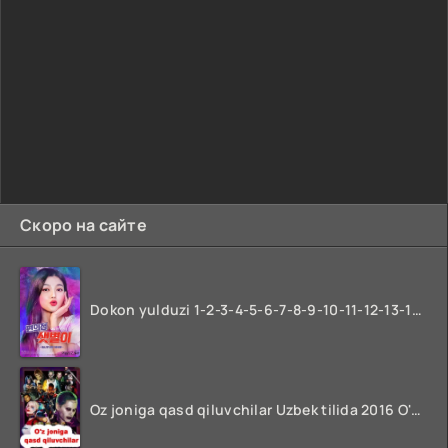
Скоро на сайте
Dokon yulduzi 1-2-3-4-5-6-7-8-9-10-11-12-13-14-15-16-17 Qism Uzbek tilida koreya seryali barcha qismlari o'zbek tilida
Oz joniga qasd qiluvchilar Uzbek tilida 2016 O'zbekcha tarjima kino 720p HD skachat