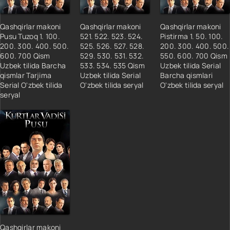
Qashqirlar makoni
Qashqirlar makoni
Qashqirlar makoni
Pusu Tuzoq 1. 100.
521. 522. 523. 524.
Pistirma 1. 50. 100.
200. 300. 400. 500.
525. 526. 527. 528.
200. 300. 400. 500.
600. 700 Qism
529. 530. 531. 532.
550. 600. 700 Qism
Uzbek tilida Barcha
533. 534. 535 Qism
Uzbek tilida Serial
qismlar Tarjima
Uzbek tilida Serial
Barcha qismlari
Serial O'zbek tilida
O'zbek tilida seryal
O'zbek tilida seryal
seryal
Qashqirlar makoni