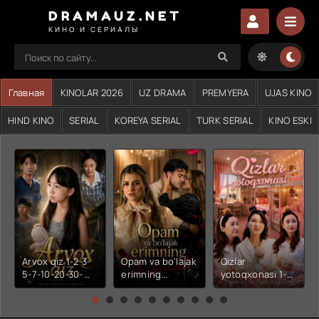
DRAMAUZ.NET
КИНО И СЕРИАЛЫ
Главная
KINOLAR 2026
UZ DRAMA
PREMYERA
UJAS KINO
HIND KINO
SERIAL
KOREYA SERIAL
TURK SERIAL
KINO ESKI
Arvox qiz 1-2-3-
Opam va bo'lajak
Qizlar
5-7-10-20-30-
erimning
yotoqxonasi 1-2-
50-60-70-80-
xiyonati 1-2-3-4-
3-4-5-6-7-10-20-
90-qism drama
5-6-7-10-20-30-
30-50-60-70-80-
Koreya seriali
50-60-70-80-
90-95 Qism