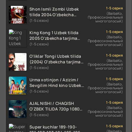
1-5 серия
Shon Ismli Zombi Uzbek
(BaibaKo,
tilida 2004 O'zbekcha
Профессиональный
tarjima kino HD skachat
(1-5 сезон)
многоголосый)
1-5 серия
King Kong 1 Uzbek tilida
(BaibaKo,
2005 O'zbekcha tarjima
Профессиональный
kino HD skachat
(1-5 сезон)
многоголосый)
1-5 серия
O'liklar Tongi Uzbek tilida
(BaibaKo,
(2004) O'zbekcha tarjima
Профессиональный
kino HD skachat
(1-5 сезон)
многоголосый)
1-5 серия
Urma xotinjon / Azizim /
(BaibaKo,
Sevgilim Hind kino Uzbek
Профессиональный
tilida 2022 O'zbekcha
(1-5 сезон)
многоголосый)
tarjima kino HD skachat
1-5 серия
AJAL NISHI / CHAQISH
(BaibaKo,
O'ZBEK TILIDA 720p 1080p
Профессиональный
Full HD (2024) Tarjima
(1-5 сезон)
многоголосый)
1-5 серия
Super kuchlar 189-190-
(BaibaKo,