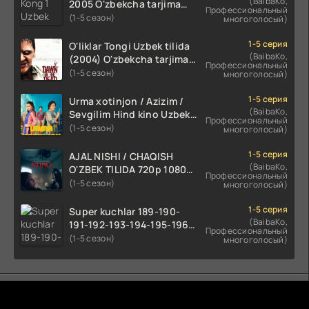
(BaibaKo,
2005 O'zbekcha tarjima
Профессиональный
kino HD skachat
(1-5 сезон)
многоголосый)
1-5 серия
O'liklar Tongi Uzbek tilida
(BaibaKo,
(2004) O'zbekcha tarjima
Профессиональный
kino HD skachat
(1-5 сезон)
многоголосый)
1-5 серия
Urma xotinjon / Azizim /
(BaibaKo,
Sevgilim Hind kino Uzbek
Профессиональный
tilida 2022 O'zbekcha
(1-5 сезон)
многоголосый)
tarjima kino HD skachat
1-5 серия
AJAL NISHI / CHAQISH
(BaibaKo,
O'ZBEK TILIDA 720p 1080p
Профессиональный
Full HD (2024) Tarjima
(1-5 сезон)
многоголосый)
1-5 серия
Super kuchlar 189-190-
(BaibaKo,
191-192-193-194-195-196-
Профессиональный
197-198-199-200 Qism
(1-5 сезон)
многоголосый)
uzbek tilida serial Barcha
qismlari o'zbek tilida
tarjima seryal
Комментируют