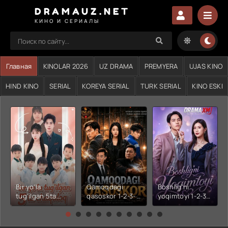
DRAMAUZ.NET
КИНО И СЕРИАЛЫ
Главная
KINOLAR 2026
UZ DRAMA
PREMYERA
UJAS KINO
HIND KINO
SERIAL
KOREYA SERIAL
TURK SERIAL
KINO ESKI
Bir yo'la
Qamoqdagi
Boshlig'ni
tug'ilgan 5ta
qasoskor 1-2-3-
yoqimtoyi 1-2-3-
chaqaloq 1-2-3-
4-5-6-7-10-20-
4-5-6-7-10-20-
4-5-6-7-10-20-
30-50-60-70-80-
30-50-60-70-80-
30-50-60-70-80-
90-95 Qism
90-95 Qism