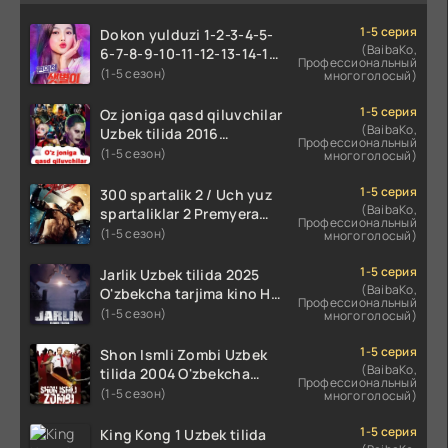
1-5 серия
Dokon yulduzi 1-2-3-4-5-
(BaibaKo,
6-7-8-9-10-11-12-13-14-15-
Профессиональный
16-17 Qism Uzbek tilida
(1-5 сезон)
многоголосый)
koreya seryali barcha
qismlari o'zbek tilida
1-5 серия
Oz joniga qasd qiluvchilar
(BaibaKo,
Uzbek tilida 2016
Профессиональный
O'zbekcha tarjima kino
(1-5 сезон)
многоголосый)
720p HD skachat
1-5 серия
300 spartalik 2 / Uch yuz
(BaibaKo,
spartaliklar 2 Premyera
Профессиональный
Uzbek tilida 2013
(1-5 сезон)
многоголосый)
O'zbekcha tarjima kino HD
skachat
1-5 серия
Jarlik Uzbek tilida 2025
(BaibaKo,
O'zbekcha tarjima kino HD
Профессиональный
skachat
(1-5 сезон)
многоголосый)
1-5 серия
Shon Ismli Zombi Uzbek
(BaibaKo,
tilida 2004 O'zbekcha
Профессиональный
tarjima kino HD skachat
(1-5 сезон)
многоголосый)
1-5 серия
King Kong 1 Uzbek tilida