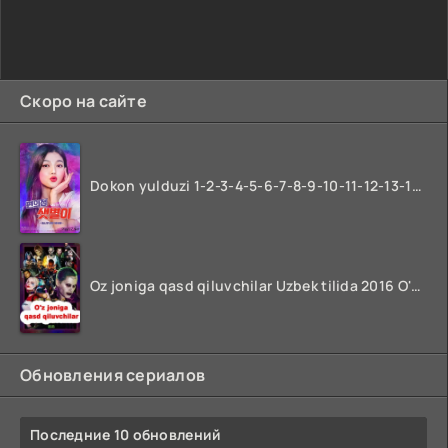
Скоро на сайте
Dokon yulduzi 1-2-3-4-5-6-7-8-9-10-11-12-13-14-15-16-17 Qism Uzbek tilida koreya seryali barcha qismlari o'zbek tilida
Oz joniga qasd qiluvchilar Uzbek tilida 2016 O'zbekcha tarjima kino 720p HD skachat
Обновления сериалов
Последние 10 обновлений