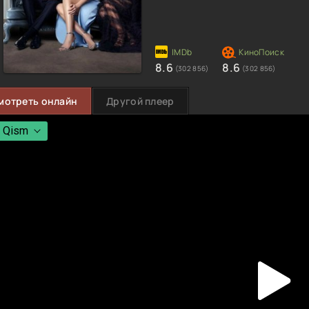
8.6
8.6
(302 856)
(302 856)
мотреть онлайн
Другой плеер
 Qism
 Qism
 Qism
 Qism
 Qism
 Qism
 Qism
 Qism
 Qism
 Qism