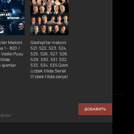
rlar Makoni
Qashqirlar makoni
a 1 - 820 /
521. 522. 523. 524.
r Vadisi Pusu
525. 526. 527. 528.
tilida
529. 530. 531. 532.
 qismlar
533. 534. 535 Qism
Uzbek tilida Serial
O'zbek tilida seryal
ДОБАВИТЬ
угих!