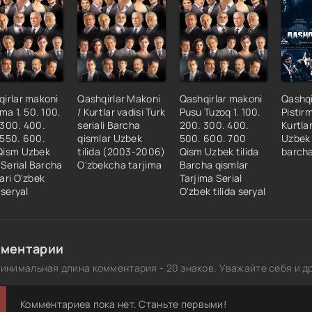
irlar makoni
Qashqirlar Makoni
Qashqirlar makoni
Qashqi
rma 1. 50. 100.
/ Kurtlar vadisi Turk
Pusu Tuzoq 1. 100.
Pistirm
 300. 400.
seriali Barcha
200. 300. 400.
Kurtla
 550. 600.
qismlar Uzbek
500. 600. 700
Uzbek 
Qism Uzbek
tilida (2003-2006)
Qism Uzbek tilida
barcha
a Serial Barcha
O'zbekcha tarjima
Barcha qismlar
ari O'zbek
Tarjima Serial
 seryal
O'zbek tilida seryal
ментарии
инимальная длина комментария - 20 знаков. Уважайте себя и др
Комментариев пока нет. Станьте первыми!