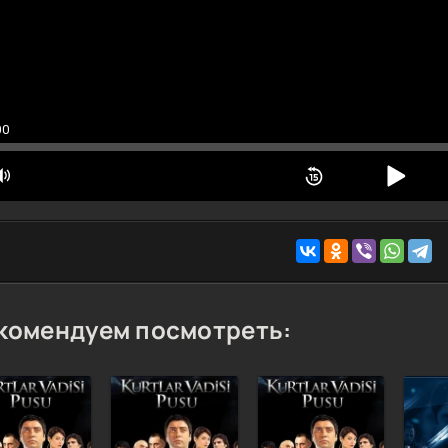
0 Qism
1 Qism
2 Qism
3 Qism
00
4 Qism
5 Qism
6 Qism
7 Qism
8 Qism
9 Qism
0 Qism
комендуем посмотреть: