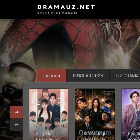
DRAMAUZ.NET
КИНО И СЕРИАЛЫ
Главная
KINOLAR 2026
UZ DRAMA
Bir yo'la
Qamoqdagi
Boshli
tug'ilgan 5ta
qasoskor 1-
yoqim