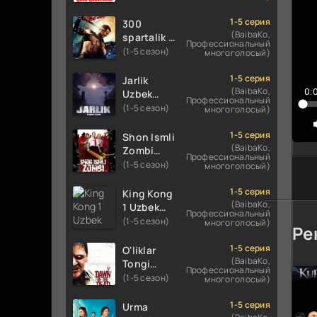
Uzbek
Uzbek
1
tilida
tilida 2016
1-5 серия
300
koreya
O'zbekcha
(BaibaKo,
1
spartalik 2
Профессиональный
seryali
tarjima
/ Uch yuz
(1-5 сезон)
многоголосый)
1
barcha
kino 720p
spartaliklar
qismlari
HD
1
2 Premyera
1-5 серия
Jarlik
o'zbek
skachat
Uzbek
(BaibaKo,
0:
Uzbek
1
tilida
Профессиональный
tilida 2013
tilida 2025
(1-5 сезон)
многоголосый)
1
O'zbekcha
O'zbekcha
tarjima
tarjima
1-5 серия
1
Shon Ismli
kino HD
kino HD
(BaibaKo,
Zombi
1
Профессиональный
skachat
skachat
Uzbek
(1-5 сезон)
многоголосый)
1
tilida 2004
O'zbekcha
1-5 серия
King Kong
1
tarjima
(BaibaKo,
1 Uzbek
Профессиональный
2
kino HD
tilida 2005
(1-5 сезон)
многоголосый)
Ре
skachat
O'zbekcha
tarjima
1-5 серия
O'liklar
kino HD
(BaibaKo,
Tongi
Профессиональный
skachat
Uzbek
(1-5 сезон)
многоголосый)
tilida
(2004)
1-5 серия
Urma