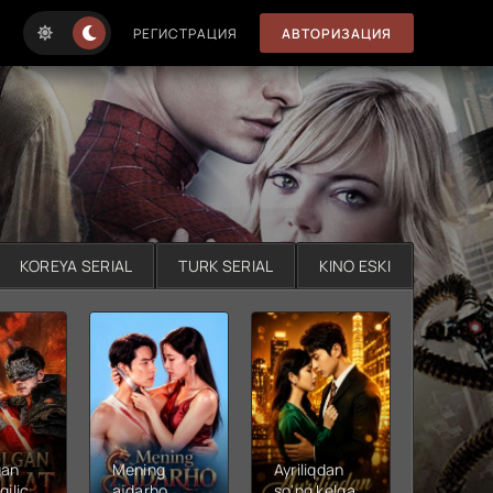
РЕГИСТРАЦИЯ
АВТОРИЗАЦИЯ
KOREYA SERIAL
TURK SERIAL
KINO ESKI
gan
Mening
Ayriliqdan
Berilga
qilichi
ajdarho
so'ng kelgan
vadalar