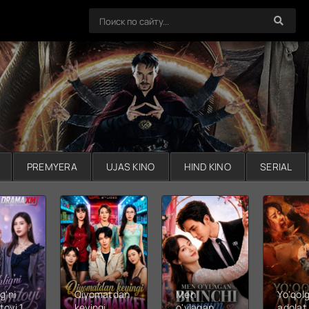
PREMYERA
UJAS KINO
HIND KINO
SERIAL
g'ni
Qiyomatdan
Men
Yo'qol
toyi 1-
keyingi
o'ylagan
adolat 