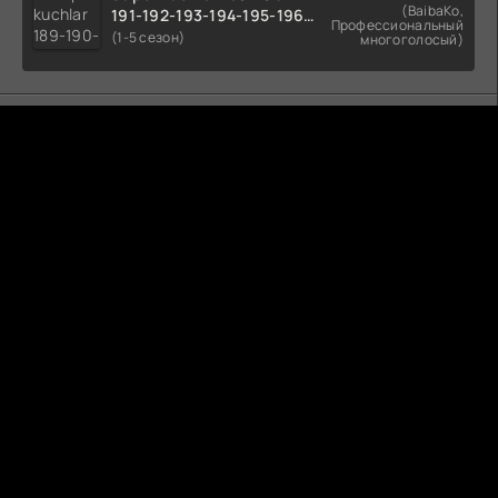
(BaibaKo,
191-192-193-194-195-196-
103 Qism
Профессиональный
197-198-199-200 Qism
(1-5 сезон)
многоголосый)
104 Qism
uzbek tilida serial Barcha
qismlari o'zbek tilida
105 Qism
tarjima seryal
Комментируют
106 Qism
107 Qism
108 Qism
109 Qism
110 Qism
111 Qism
112 Qism
113 Qism
114 Qism
115 Qism
116 Qism
117 Qism
118 Qism