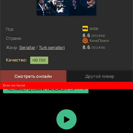
Год:
8.6
(302 856)
Страна:
8.6
Жанр:
Seriallar
/
Turk seriallari
(302 856)
Качество:
HD 720
Смотреть онлайн
Другой плеер
Error not found
KERAKLI QISMNI TANLASH 👈---
KERAKLI QISMNI TANLASH 👈---
2 Qism
3 Qism
4 Qism
5 Qism