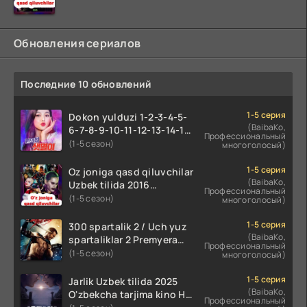
71 Qism
72 Qism
Обновления сериалов
73 Qism
74 Qism
Последние 10 обновлений
75 Qism
76 Qism
1-5 серия
Dokon yulduzi 1-2-3-4-5-
(BaibaKo,
6-7-8-9-10-11-12-13-14-15-
77 Qism
Профессиональный
16-17 Qism Uzbek tilida
(1-5 сезон)
многоголосый)
78 Qism
koreya seryali barcha
79 Qism
qismlari o'zbek tilida
1-5 серия
Oz joniga qasd qiluvchilar
(BaibaKo,
Uzbek tilida 2016
80 Qism
Профессиональный
O'zbekcha tarjima kino
(1-5 сезон)
многоголосый)
81 Qism
720p HD skachat
1-5 серия
82 Qism
300 spartalik 2 / Uch yuz
(BaibaKo,
spartaliklar 2 Premyera
83 Qism
Профессиональный
Uzbek tilida 2013
(1-5 сезон)
многоголосый)
84 Qism
O'zbekcha tarjima kino HD
skachat
1-5 серия
Jarlik Uzbek tilida 2025
85 Qism
(BaibaKo,
O'zbekcha tarjima kino HD
Профессиональный
86 Qism