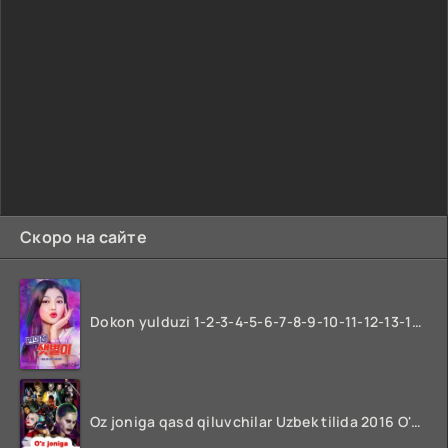
54 Qism
55 Qism
56 Qism
57 Qism
58 Qism
59 Qism
60 Qism
61 Qism
Скоро на сайте
62 Qism
63 Qism
64 Qism
Dokon yulduzi 1-2-3-4-5-6-7-8-9-10-11-12-13-14-15-16-17 Qism Uzbek tilida koreya seryali barcha qismlari o'zbek tilida
65 Qism
67 Qism
68 Qism
69 Qism
Oz joniga qasd qiluvchilar Uzbek tilida 2016 O'zbekcha tarjima kino 720p HD skachat
70 Qism