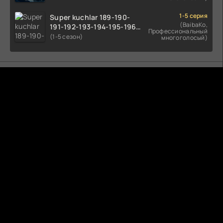
1-5 серия
Super kuchlar 189-190-
(BaibaKo,
191-192-193-194-195-196-
Профессиональный
197-198-199-200 Qism
(1-5 сезон)
многоголосый)
uzbek tilida serial Barcha
qismlari o'zbek tilida
tarjima seryal
Комментируют