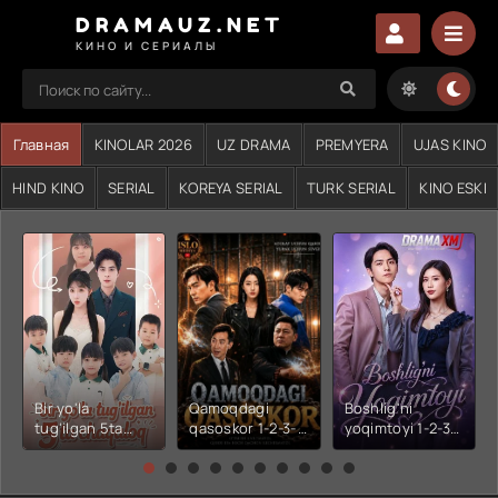
DRAMAUZ.NET
КИНО И СЕРИАЛЫ
Главная
KINOLAR 2026
UZ DRAMA
PREMYERA
UJAS KINO
HIND KINO
SERIAL
KOREYA SERIAL
TURK SERIAL
KINO ESKI
Bir yo'la
Qamoqdagi
Boshlig'ni
tug'ilgan 5ta
qasoskor 1-2-3-
yoqimtoyi 1-2-3-
chaqaloq 1-2-3-
4-5-6-7-10-20-
4-5-6-7-10-20-
4-5-6-7-10-20-
30-50-60-70-80-
30-50-60-70-80-
30-50-60-70-80-
90-95 Qism
90-95 Qism