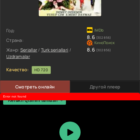
Год:
8.6
(302 856)
Страна:
8.6
Жанр:
Seriallar
/
Turk seriallari
/
(302 856)
Uzdramalar
Качество:
HD 720
Смотреть онлайн
Другой плеер
Error not found
Kerakli qismni tanlash
Kerakli qismni tanlash
1 Qism
2 Qism
3 Qism