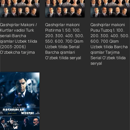
20 Qism
21 Qism
22 Qism
Qashqirlar Makoni /
Qashqirlar makoni
Qashqirlar makoni
23 Qism
Kurtlar vadisi Turk
Pistirma 1. 50. 100.
Pusu Tuzoq 1. 100.
seriali Barcha
200. 300. 400. 500.
200. 300. 400. 500.
24 Qism
qismlar Uzbek tilida
550. 600. 700 Qism
600. 700 Qism
25 Qism
(2003-2006)
Uzbek tilida Serial
Uzbek tilida Barcha
O'zbekcha tarjima
Barcha qismlari
qismlar Tarjima
26 Qism
O'zbek tilida seryal
Serial O'zbek tilida
27 Qism
seryal
28 Qism
29 Qism
30 Qism
31 Qism
32 Qism
33 Qism
34 Qism
35 Qism