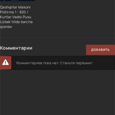
36 Qism
Qashqirlar Makoni
37 Qism
Pistirma 1 - 820 /
Kurtlar Vadisi Pusu
38 Qism
Uzbek tilida barcha
39 Qism
qismlar
40 Qism
41 Qism
Комментарии
42 Qism
ДОБАВИТЬ
43 Qism
44 Qism
Комментариев пока нет. Станьте первыми!
45 Qism
46 Qism
47 Qism
48 Qism
49 Qism
50 Qism
51 Qism