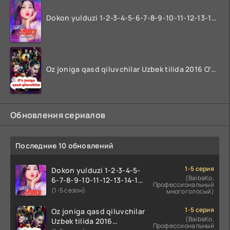
66 Qism
67 Qism
Dokon yulduzi 1-2-3-4-5-6-7-8-9-10-11-12-13-14-15-16-17 Qism Uzbek tilida koreya seryali barcha qismlari o'zbek tilida
68 Qism
69 Qism
70 Qism
Oz joniga qasd qiluvchilar Uzbek tilida 2016 O'zbekcha tarjima kino 720p HD skachat
71 Qism
72 Qism
73 Qism
Обновления сериалов
74 Qism
75 Qism
Последние 10 обновлений
76 Qism
77 Qism
1-5 серия
Dokon yulduzi 1-2-3-4-5-
78 Qism
(BaibaKo,
6-7-8-9-10-11-12-13-14-15-
Профессиональный
79 Qism
16-17 Qism Uzbek tilida
(1-5 сезон)
многоголосый)
koreya seryali barcha
80 Qism
qismlari o'zbek tilida
1-5 серия
Oz joniga qasd qiluvchilar
(BaibaKo,
Uzbek tilida 2016
Профессиональный