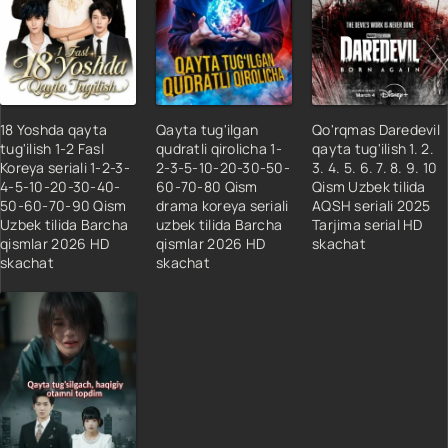
18 Qism
19 Qism
20 Qism
21 Qism
22 Qism
18 Yoshda qayta
Qayta tug'ilgan
Qo'rqmas Daredevil
23 Qism
tug'ilish 1-2 Fasl
qudratli qirolicha 1-
qayta tug'ilish 1. 2.
Koreya seriali 1-2-3-
2-3-5-10-20-30-50-
3. 4. 5. 6. 7. 8. 9. 10
24 Qism
4-5-10-20-30-40-
60-70-80 Qism
Qism Uzbek tilida
25 Qism
50-60-70-90 Qism
drama koreya seriali
AQSH seriali 2025
Uzbek tilida Barcha
uzbek tilida Barcha
Tarjima serial HD
26 Qism
qismlar 2026 HD
qismlar 2026 HD
skachat
27 Qism
skachat
skachat
28 Qism
29 Qism
30 Qism
31 Qism
32 Qism
33 Qism