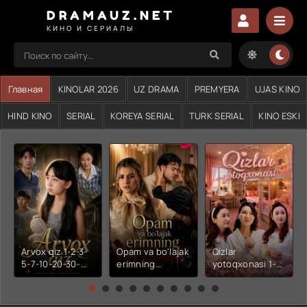
DRAMAUZ.NET
КИНО И СЕРИАЛЫ
Главная
KINOLAR 2026
UZ DRAMA
PREMYERA
UJAS KINO
HIND KINO
SERIAL
KOREYA SERIAL
TURK SERIAL
KINO ESKI
Arvox qiz 1-2-3-
Opam va bo'lajak
Qizlar
5-7-10-20-30-
erimning
yotoqxonasi 1-2-
50-60-70-80-
xiyonati 1-2-3-4-
3-4-5-6-7-10-20-
90-qism drama
5-6-7-10-20-30-
30-50-60-70-80-
Koreya seriali
50-60-70-80-
90-95 Qism