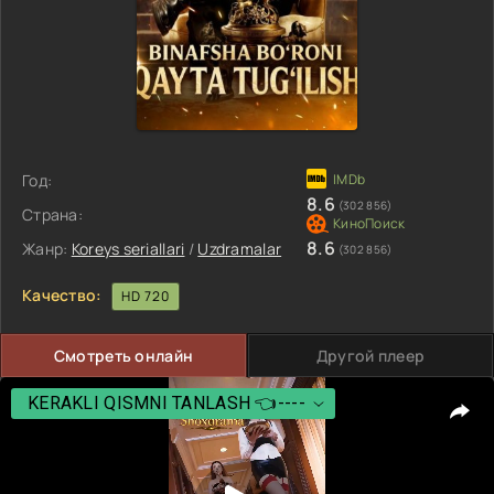
Год:
8.6
(302 856)
Страна:
8.6
Жанр:
Koreys seriallari
/
Uzdramalar
(302 856)
Качество:
HD 720
Смотреть онлайн
Другой плеер
KERAKLI QISMNI TANLASH 👈----
KERAKLI QISMNI TANLASH 👈----
1 Qism