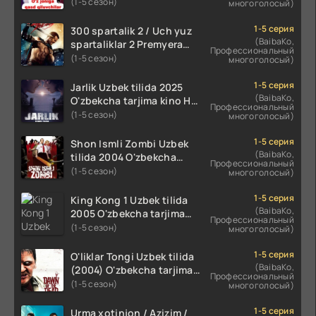
O'zbekcha tarjima kino
(1-5 сезон)
многоголосый)
720p HD skachat
1-5 серия
300 spartalik 2 / Uch yuz
(BaibaKo,
spartaliklar 2 Premyera
Профессиональный
Uzbek tilida 2013
(1-5 сезон)
многоголосый)
O'zbekcha tarjima kino HD
skachat
1-5 серия
Jarlik Uzbek tilida 2025
(BaibaKo,
O'zbekcha tarjima kino HD
Профессиональный
skachat
(1-5 сезон)
многоголосый)
1-5 серия
Shon Ismli Zombi Uzbek
(BaibaKo,
tilida 2004 O'zbekcha
Профессиональный
tarjima kino HD skachat
(1-5 сезон)
многоголосый)
1-5 серия
King Kong 1 Uzbek tilida
(BaibaKo,
2005 O'zbekcha tarjima
Профессиональный
kino HD skachat
(1-5 сезон)
многоголосый)
1-5 серия
O'liklar Tongi Uzbek tilida
(BaibaKo,
(2004) O'zbekcha tarjima
Профессиональный
kino HD skachat
(1-5 сезон)
многоголосый)
1-5 серия
Urma xotinjon / Azizim /