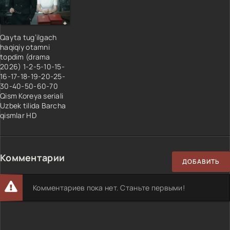
34 Qism
35 Qism
36 Qism
Qayta tug‘ilgach
37 Qism
haqiqiy otamni
topdim (drama
38 Qism
2026) 1-2-5-10-15-
39 Qism
16-17-18-19-20-25-
30-40-50-60-70
40 Qism
Qism Koreya seriali
41 Qism
Uzbek tilida Barcha
qismlar HD
42 Qism
43 Qism
44 Qism
Комментарии
45 Qism
ДОБАВИТЬ
46 Qism
Комментариев пока нет. Станьте первыми!
47 Qism
48 Qism
49 Qism