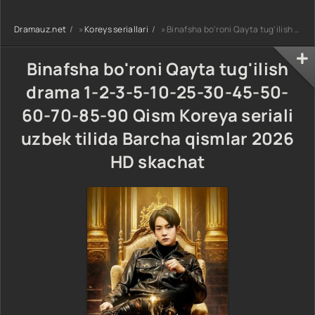
uzbek tilida
90-95 Qism
drama koreya
Barcha qismlar
drama koreya
seriali uzbek
Dramauz.net
»
Koreys seriallari
» Binafsha bo'roni Qayta tug'ilish drama 1-2-3-5-10-25-30-45-50-60-70-85-90 Qism Koreya seriali uzbek tilida Barcha qismlar 2026 HD skachat
2026 HD skachat
seriali uzbek
tilida Barcha
tilida Barcha
qismlar 2026 HD
qismlar 2026 HD
skachat
Binafsha bo'roni Qayta tug'ilish
skachat
drama 1-2-3-5-10-25-30-45-50-
60-70-85-90 Qism Koreya seriali
uzbek tilida Barcha qismlar 2026
HD skachat