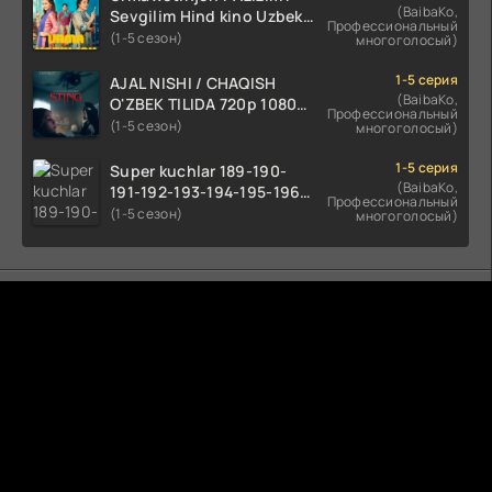
(BaibaKo,
Sevgilim Hind kino Uzbek
Профессиональный
tilida 2022 O'zbekcha
(1-5 сезон)
многоголосый)
tarjima kino HD skachat
1-5 серия
AJAL NISHI / CHAQISH
(BaibaKo,
O'ZBEK TILIDA 720p 1080p
Профессиональный
Full HD (2024) Tarjima
(1-5 сезон)
многоголосый)
1-5 серия
Super kuchlar 189-190-
(BaibaKo,
191-192-193-194-195-196-
Профессиональный
197-198-199-200 Qism
(1-5 сезон)
многоголосый)
uzbek tilida serial Barcha
qismlari o'zbek tilida
tarjima seryal
Комментируют