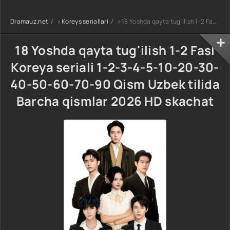
uzbek tilida
90-95 Qism
drama koreya
Barcha qismlar
drama koreya
seriali uzbek
Dramauz.net
»
Koreys seriallari
» 18 Yoshda qayta tug'ilish 1-2 Fasl Koreya seriali 1-2-3-4-5-10-20-30-40-50-60-70-90 Qism Uzbek tilida Barcha qismlar 2026 HD skachat
2026 HD skachat
seriali uzbek
tilida Barcha
tilida Barcha
qismlar 2026 HD
qismlar 2026 HD
skachat
18 Yoshda qayta tug'ilish 1-2 Fasl
skachat
Koreya seriali 1-2-3-4-5-10-20-30-
40-50-60-70-90 Qism Uzbek tilida
Barcha qismlar 2026 HD skachat