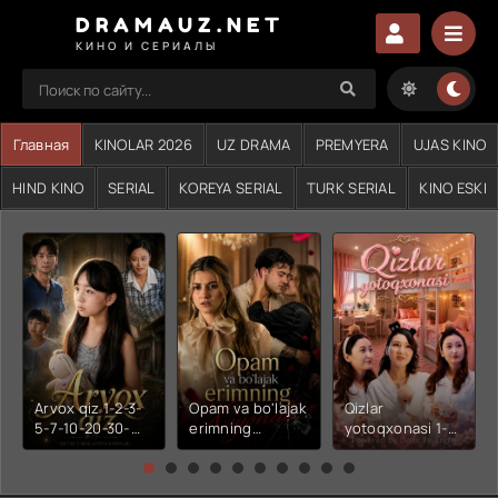
DRAMAUZ.NET
КИНО И СЕРИАЛЫ
Главная
KINOLAR 2026
UZ DRAMA
PREMYERA
UJAS KINO
HIND KINO
SERIAL
KOREYA SERIAL
TURK SERIAL
KINO ESKI
Arvox qiz 1-2-3-
Opam va bo'lajak
Qizlar
5-7-10-20-30-
erimning
yotoqxonasi 1-2-
50-60-70-80-
xiyonati 1-2-3-4-
3-4-5-6-7-10-20-
90-qism drama
5-6-7-10-20-30-
30-50-60-70-80-
Koreya seriali
50-60-70-80-
90-95 Qism