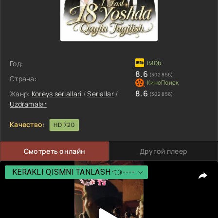
Год:
8.6
(302 856)
Страна:
8.6
Жанр:
Koreys seriallari
/
Seriallar
/
(302 856)
Uzdramalar
Качество:
HD 720
Смотреть онлайн
Другой плеер
KERAKLI QISMNI TANLASH 👈----
KERAKLI QISMNI TANLASH 👈----
1 Qism
2 Qism