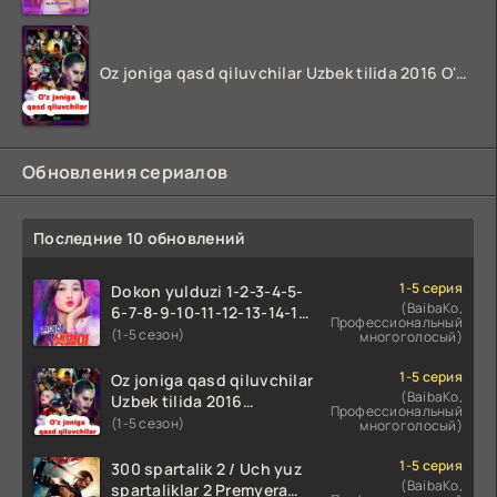
2 FASL 3 QISM
2 FASL 4 QISM
Oz joniga qasd qiluvchilar Uzbek tilida 2016 O'zbekcha tarjima kino 720p HD skachat
2 FASL 5 QISM
2 FASL 6 QISM
2 FASL 7 QISM
Обновления сериалов
2 FASL 8 QISM
2 FASL 9 QISM
Последние 10 обновлений
2 FASL 10 QISM
2 FASL 11 QISM
1-5 серия
Dokon yulduzi 1-2-3-4-5-
2 FASL 12 QISM
(BaibaKo,
6-7-8-9-10-11-12-13-14-15-
Профессиональный
2 FASL 13 QISM
16-17 Qism Uzbek tilida
(1-5 сезон)
многоголосый)
koreya seryali barcha
2 FASL 14 QISM
qismlari o'zbek tilida
1-5 серия
Oz joniga qasd qiluvchilar
2 FASL 15 QISM
(BaibaKo,
Uzbek tilida 2016
Профессиональный
O'zbekcha tarjima kino
(1-5 сезон)
2 FASL 16 QISM
многоголосый)
720p HD skachat
2 FASL 17 QISM
1-5 серия
300 spartalik 2 / Uch yuz
(BaibaKo,
2 FASL 18 QISM
spartaliklar 2 Premyera