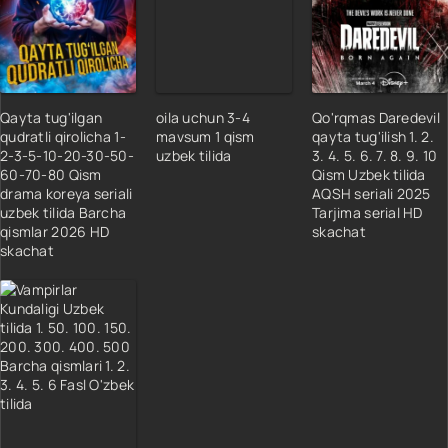
19 Qism
20 Qism
21 Qism
22 Qism
Qayta tug'ilgan
oila uchun 3-4
Qo'rqmas Daredevil
23 Qism
qudratli qirolicha 1-
mavsum 1 qism
qayta tug'ilish 1. 2.
2-3-5-10-20-30-50-
uzbek tilida
3. 4. 5. 6. 7. 8. 9. 10
24 Qism
60-70-80 Qism
Qism Uzbek tilida
25 Qism
drama koreya seriali
AQSH seriali 2025
uzbek tilida Barcha
Tarjima serial HD
26 Qism
qismlar 2026 HD
skachat
27 Qism
skachat
28 Qism
29 Qism
30 Qism
31 Qism
32 Qism
33 Qism
34 Qism