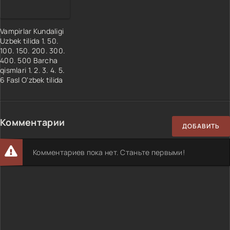
35 Qism
36 Qism
Vampirlar Kundaligi
37 Qism
Uzbek tilida 1. 50.
100. 150. 200. 300.
38 Qism
400. 500 Barcha
39 Qism
qismlari 1. 2. 3. 4. 5.
6 Fasl O'zbek tilida
40 Qism
40 Qism
41-42 Qism
Комментарии
41-42 Qism
ДОБАВИТЬ
43-44 Qism
Комментариев пока нет. Станьте первыми!
45-46 Qism
47-48 Qism
49-50 Qism
51-52 Qism
53-54 Qism
55-56 Qism