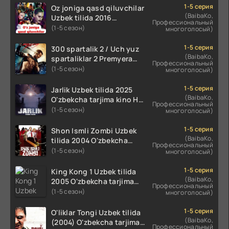
qismlari o'zbek tilida
1-5 серия
Oz joniga qasd qiluvchilar
(BaibaKo,
Uzbek tilida 2016
Профессиональный
O'zbekcha tarjima kino
(1-5 сезон)
многоголосый)
720p HD skachat
1-5 серия
300 spartalik 2 / Uch yuz
(BaibaKo,
spartaliklar 2 Premyera
Профессиональный
Uzbek tilida 2013
(1-5 сезон)
многоголосый)
O'zbekcha tarjima kino HD
skachat
1-5 серия
Jarlik Uzbek tilida 2025
(BaibaKo,
O'zbekcha tarjima kino HD
Профессиональный
skachat
(1-5 сезон)
многоголосый)
1-5 серия
Shon Ismli Zombi Uzbek
(BaibaKo,
tilida 2004 O'zbekcha
Профессиональный
tarjima kino HD skachat
(1-5 сезон)
многоголосый)
1-5 серия
King Kong 1 Uzbek tilida
(BaibaKo,
2005 O'zbekcha tarjima
Профессиональный
kino HD skachat
(1-5 сезон)
многоголосый)
1-5 серия
O'liklar Tongi Uzbek tilida
(BaibaKo,
(2004) O'zbekcha tarjima
Профессиональный