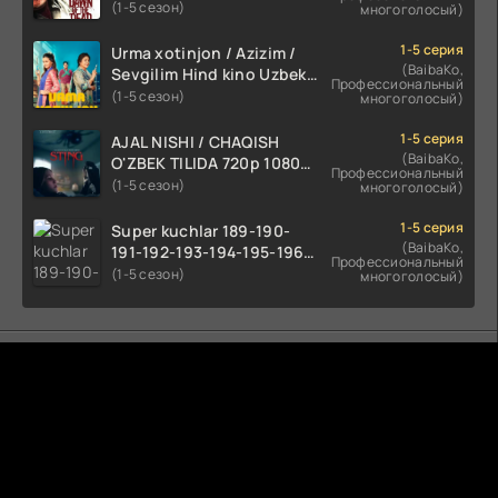
kino HD skachat
(1-5 сезон)
многоголосый)
1-5 серия
Urma xotinjon / Azizim /
(BaibaKo,
Sevgilim Hind kino Uzbek
Профессиональный
tilida 2022 O'zbekcha
(1-5 сезон)
многоголосый)
tarjima kino HD skachat
1-5 серия
AJAL NISHI / CHAQISH
(BaibaKo,
O'ZBEK TILIDA 720p 1080p
Профессиональный
Full HD (2024) Tarjima
(1-5 сезон)
многоголосый)
1-5 серия
Super kuchlar 189-190-
(BaibaKo,
191-192-193-194-195-196-
Профессиональный
197-198-199-200 Qism
(1-5 сезон)
многоголосый)
uzbek tilida serial Barcha
qismlari o'zbek tilida
tarjima seryal
Комментируют