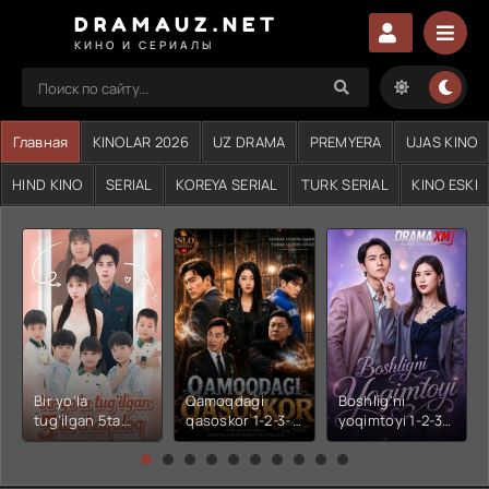
DRAMAUZ.NET
КИНО И СЕРИАЛЫ
Главная
KINOLAR 2026
UZ DRAMA
PREMYERA
UJAS KINO
HIND KINO
SERIAL
KOREYA SERIAL
TURK SERIAL
KINO ESKI
Bir yo'la
Qamoqdagi
Boshlig'ni
tug'ilgan 5ta
qasoskor 1-2-3-
yoqimtoyi 1-2-3-
chaqaloq 1-2-3-
4-5-6-7-10-20-
4-5-6-7-10-20-
4-5-6-7-10-20-
30-50-60-70-80-
30-50-60-70-80-
30-50-60-70-80-
90-95 Qism
90-95 Qism