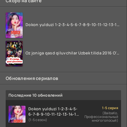
Скоро на сайте
Dokon yulduzi 1-2-3-4-5-6-7-8-9-10-11-12-13-14-15-16-17 Qism Uzbek tilida koreya seryali barcha qismlari o'zbek tilida
Oz joniga qasd qiluvchilar Uzbek tilida 2016 O'zbekcha tarjima kino 720p HD skachat
Обновления сериалов
Последние 10 обновлений
1-5 серия
Dokon yulduzi 1-2-3-4-5-
(BaibaKo,
6-7-8-9-10-11-12-13-14-15-
Профессиональный
16-17 Qism Uzbek tilida
(1-5 сезон)
многоголосый)
koreya seryali barcha