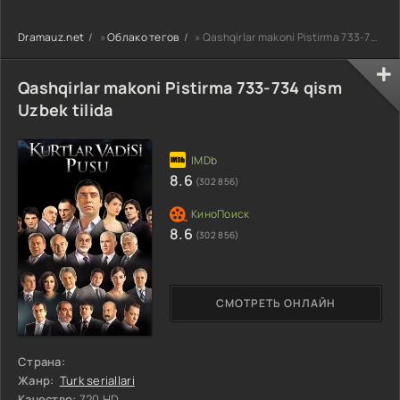
90-95 Qism
drama koreya
drama koreya
drama koreya
seriali uzbek
seriali uzbek
Dramauz.net
»
Облако тегов
» Qashqirlar makoni Pistirma 733-734 qism Uzbek tilida
seriali uzbek
tilida Barcha
tilida Barcha
tilida Barcha
qismlar 2026 HD
qismlar 2026 HD
qismlar 2026 HD
skachat
skachat
Qashqirlar makoni Pistirma 733-734 qism
skachat
Uzbek tilida
8.6
(302 856)
8.6
(302 856)
СМОТРЕТЬ ОНЛАЙН
Страна:
Жанр:
Turk seriallari
Качество:
720 HD