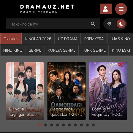
DRAMAUZ.NET
КИНО И СЕРИАЛЫ
Главная
KINOLAR 2026
UZ DRAMA
PREMYERA
UJAS KINO
HIND KINO
SERIAL
KOREYA SERIAL
TURK SERIAL
KINO ESKI
Bir yo'la
Qamoqdagi
Boshlig'ni
tug'ilgan 5ta
qasoskor 1-2-3-
yoqimtoyi 1-2-3-
chaqaloq 1-2-3-
4-5-6-7-10-20-
4-5-6-7-10-20-
4-5-6-7-10-20-
30-50-60-70-80-
30-50-60-70-80-
30-50-60-70-80-
90-95 Qism
90-95 Qism