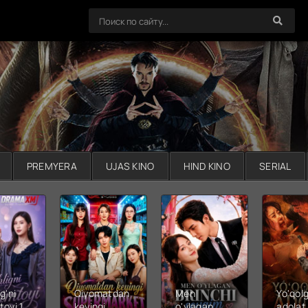
PREMYERA
UJAS KINO
HIND KINO
SERIAL
g'ni
Qiyomatdan
Men
Yo'qol
toyi 1-
keyingi
o'ylagan
adolat 