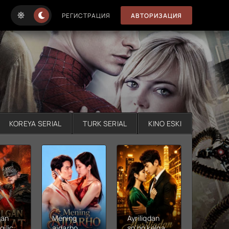
РЕГИСТРАЦИЯ
АВТОРИЗАЦИЯ
KOREYA SERIAL
TURK SERIAL
KINO ESKI
gan
Mening
Ayriliqdan
Berilga
qilichi
ajdarho
so'ng kelgan
vadalar