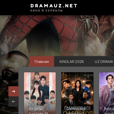
DRAMAUZ.NET
КИНО И СЕРИАЛЫ
Главная
KINOLAR 2026
UZ DRAMA
Bir yo'la
Qamoqdagi
Boshli
tug'ilgan 5ta
qasoskor 1-
yoqim