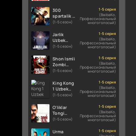
Uzbek
Uzbek
tilida
tilida 2016
1-5 серия
300
koreya
O'zbekcha
(BaibaKo,
spartalik 2
Профессиональный
seryali
tarjima
/ Uch yuz
(1-5 сезон)
многоголосый)
barcha
kino 720p
spartaliklar
qismlari
HD
2 Premyera
1-5 серия
Jarlik
o'zbek
skachat
Uzbek
(BaibaKo,
Uzbek
tilida
Профессиональный
tilida 2013
tilida 2025
(1-5 сезон)
многоголосый)
O'zbekcha
O'zbekcha
tarjima
tarjima
1-5 серия
Shon Ismli
kino HD
kino HD
(BaibaKo,
Zombi
Профессиональный
skachat
skachat
Uzbek
(1-5 сезон)
многоголосый)
tilida 2004
O'zbekcha
1-5 серия
King Kong
tarjima
(BaibaKo,
1 Uzbek
Профессиональный
kino HD
tilida 2005
(1-5 сезон)
многоголосый)
skachat
O'zbekcha
tarjima
1-5 серия
O'liklar
kino HD
(BaibaKo,
Tongi
Профессиональный
skachat
Uzbek
(1-5 сезон)
многоголосый)
tilida
(2004)
1-5 серия
Urma