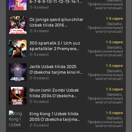
(BaibaKo,
6-7-8-9-10-11-12-13-14-15-
Профессиональный
16-17 Qism Uzbek tilida
(1-5 сезон)
многоголосый)
koreya seryali barcha
qismlari o'zbek tilida
1-5 серия
Oz joniga qasd qiluvchilar
(BaibaKo,
Uzbek tilida 2016
Профессиональный
O'zbekcha tarjima kino
(1-5 сезон)
многоголосый)
720p HD skachat
1-5 серия
300 spartalik 2 / Uch yuz
(BaibaKo,
spartaliklar 2 Premyera
Профессиональный
Uzbek tilida 2013
(1-5 сезон)
многоголосый)
O'zbekcha tarjima kino HD
skachat
1-5 серия
Jarlik Uzbek tilida 2025
(BaibaKo,
O'zbekcha tarjima kino HD
Профессиональный
skachat
(1-5 сезон)
многоголосый)
1-5 серия
Shon Ismli Zombi Uzbek
(BaibaKo,
tilida 2004 O'zbekcha
Профессиональный
tarjima kino HD skachat
(1-5 сезон)
многоголосый)
1-5 серия
King Kong 1 Uzbek tilida
(BaibaKo,
2005 O'zbekcha tarjima
Профессиональный
kino HD skachat
(1-5 сезон)
многоголосый)