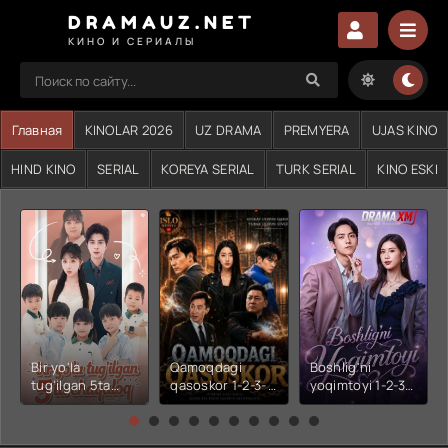
DRAMAUZ.NET
КИНО И СЕРИАЛЫ
Главная
KINOLAR 2026
UZ DRAMA
PREMYERA
UJAS KINO
HIND KINO
SERIAL
KOREYA SERIAL
TURK SERIAL
KINO ESKI
Bir yo'la
Qamoqdagi
Boshlig'ni
tug'ilgan 5ta
qasoskor 1-2-3-
yoqimtoyi 1-2-3-
chaqaloq 1-2-3-
4-5-6-7-10-20-
4-5-6-7-10-20-
4-5-6-7-10-20-
30-50-60-70-80-
30-50-60-70-80-
30-50-60-70-80-
90-95 Qism
90-95 Qism