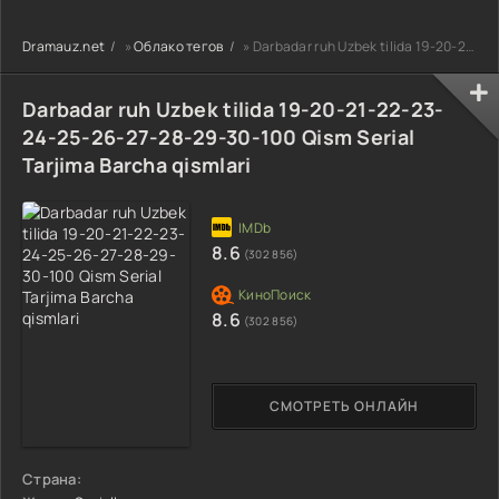
90-95 Qism
drama koreya
drama koreya
drama koreya
seriali uzbek
seriali uzbek
Dramauz.net
»
Облако тегов
» Darbadar ruh Uzbek tilida 19-20-21-22-23-24-25-26-27-28-29-30-100 Qism Serial Tarjima Barcha qismlar
seriali uzbek
tilida Barcha
tilida Barcha
tilida Barcha
qismlar 2026 HD
qismlar 2026 HD
qismlar 2026 HD
skachat
skachat
Darbadar ruh Uzbek tilida 19-20-21-22-23-
skachat
24-25-26-27-28-29-30-100 Qism Serial
Tarjima Barcha qismlari
8.6
(302 856)
8.6
(302 856)
СМОТРЕТЬ ОНЛАЙН
Страна: