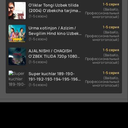
1-5 серия
O'liklar Tongi Uzbek tilida
(BaibaKo,
(2004) O'zbekcha tarjima
Профессиональный
kino HD skachat
(1-5 сезон)
многоголосый)
1-5 серия
Urma xotinjon / Azizim /
(BaibaKo,
Sevgilim Hind kino Uzbek
Профессиональный
tilida 2022 O'zbekcha
(1-5 сезон)
многоголосый)
tarjima kino HD skachat
1-5 серия
AJAL NISHI / CHAQISH
(BaibaKo,
O'ZBEK TILIDA 720p 1080p
Профессиональный
Full HD (2024) Tarjima
(1-5 сезон)
многоголосый)
1-5 серия
Super kuchlar 189-190-
(BaibaKo,
191-192-193-194-195-196-
Профессиональный
197-198-199-200 Qism
(1-5 сезон)
многоголосый)
uzbek tilida serial Barcha
qismlari o'zbek tilida
tarjima seryal
Комментируют