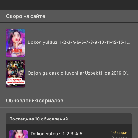
Скоро на сайте
Dokon yulduzi 1-2-3-4-5-6-7-8-9-10-11-12-13-14-15-16-17 Qism Uzbek tilida koreya seryali barcha qismlari o'zbek tilida
Oz joniga qasd qiluvchilar Uzbek tilida 2016 O'zbekcha tarjima kino 720p HD skachat
Обновления сериалов
Последние 10 обновлений
1-5 серия
Dokon yulduzi 1-2-3-4-5-