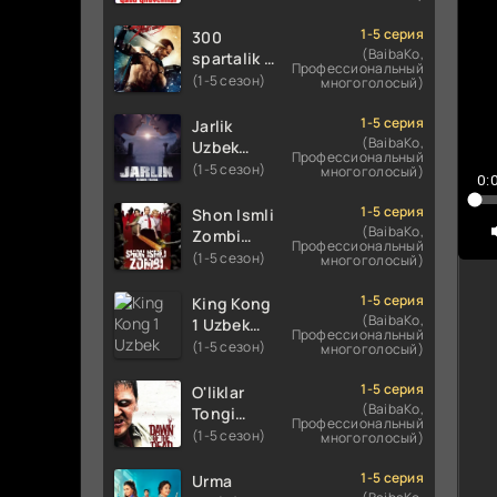
Uzbek
Uzbek
tilida
9
tilida 2016
1-5 серия
300
koreya
O'zbekcha
(BaibaKo,
spartalik 2
1
Профессиональный
seryali
tarjima
/ Uch yuz
(1-5 сезон)
многоголосый)
barcha
1
kino 720p
spartaliklar
qismlari
HD
2 Premyera
1-5 серия
1
Jarlik
o'zbek
skachat
Uzbek
(BaibaKo,
Uzbek
tilida
1
Профессиональный
tilida 2013
tilida 2025
(1-5 сезон)
многоголосый)
0:
O'zbekcha
1
O'zbekcha
tarjima
tarjima
1-5 серия
Shon Ismli
1
kino HD
kino HD
(BaibaKo,
Zombi
Профессиональный
skachat
1
skachat
Uzbek
(1-5 сезон)
многоголосый)
tilida 2004
1
O'zbekcha
1-5 серия
King Kong
1
tarjima
(BaibaKo,
1 Uzbek
Профессиональный
kino HD
1
tilida 2005
(1-5 сезон)
многоголосый)
skachat
O'zbekcha
2
tarjima
1-5 серия
O'liklar
2
kino HD
(BaibaKo,
Tongi
Профессиональный
skachat
Uzbek
2
(1-5 сезон)
многоголосый)
tilida
2
(2004)
1-5 серия
Urma
2