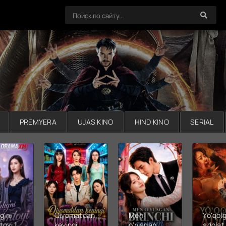
PREMYERA
UJAS KINO
HIND KINO
SERIAL
g'ni
Qiyomatdan
Men
Yo'qol
toyi 1-
keyingi
o'ylagan
adolat 