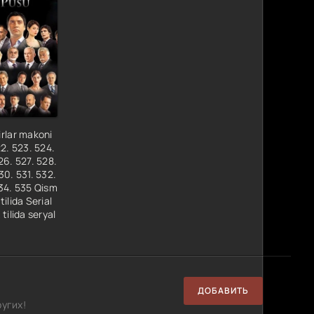
rlar makoni
22. 523. 524.
26. 527. 528.
30. 531. 532.
34. 535 Qism
ilida Serial
tilida seryal
ДОБАВИТЬ
угих!