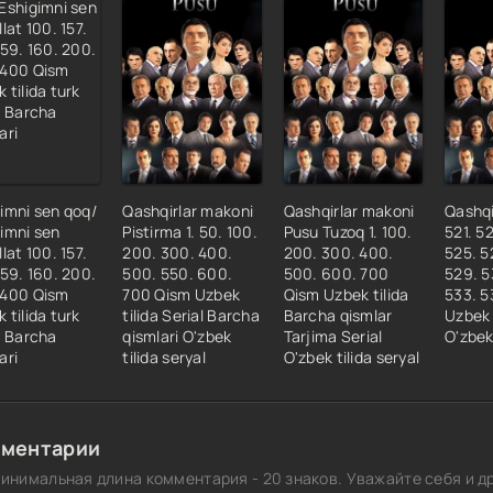
1 Qism
2 Qism
3 Qism
4 Qism
5 Qism
6 Qism
imni sen qoq/
Qashqirlar makoni
Qashqirlar makoni
Qashqi
7 Qism
imni sen
Pistirma 1. 50. 100.
Pusu Tuzoq 1. 100.
521. 5
8 Qism
llat 100. 157.
200. 300. 400.
200. 300. 400.
525. 5
159. 160. 200.
500. 550. 600.
500. 600. 700
529. 5
9 Qism
 400 Qism
700 Qism Uzbek
Qism Uzbek tilida
533. 5
0 Qism
 tilida turk
tilida Serial Barcha
Barcha qismlar
Uzbek t
l Barcha
qismlari O'zbek
Tarjima Serial
O'zbek 
1 Qism
ari
tilida seryal
O'zbek tilida seryal
2 Qism
3 Qism
4 Qism
ментарии
5 Qism
инимальная длина комментария - 20 знаков. Уважайте себя и др
6 Qism