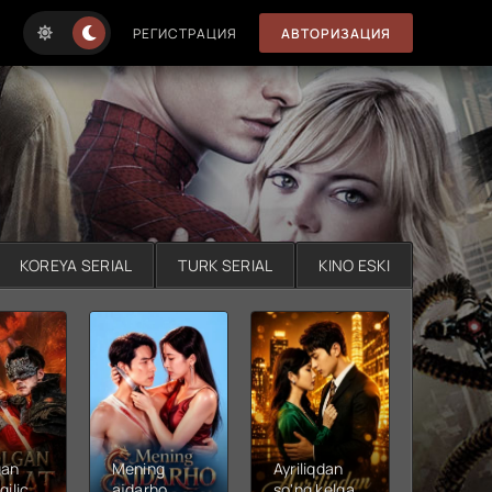
РЕГИСТРАЦИЯ
АВТОРИЗАЦИЯ
KOREYA SERIAL
TURK SERIAL
KINO ESKI
gan
Mening
Ayriliqdan
Berilga
qilichi
ajdarho
so'ng kelgan
vadalar