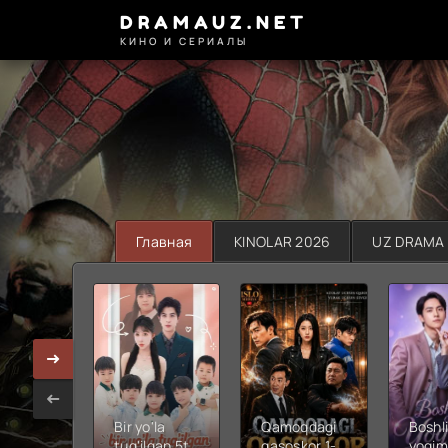
DRAMAUZ.NET
КИНО И СЕРИАЛЫ
Главная
KINOLAR 2026
UZ DRAMA
Bir yo'la
Qamoqdagi
Boshli
tug'ilgan 5ta
qasoskor 1-
yoqim