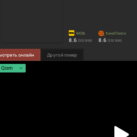
8.6
8.6
(302 856)
(302 856)
мотреть онлайн
Другой плеер
 Qism
 Qism
 Qism
 Qism
 Qism
 Qism
 Qism
 Qism
 Qism