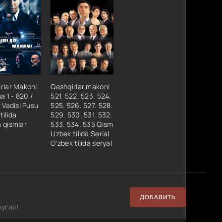
rlar Makoni
Qashqirlar makoni
a 1 - 820 /
521. 522. 523. 524.
r Vadisi Pusu
525. 526. 527. 528.
tilida
529. 530. 531. 532.
 qismlar
533. 534. 535 Qism
Uzbek tilida Serial
O'zbek tilida seryal
ДОБАВИТЬ
угих!