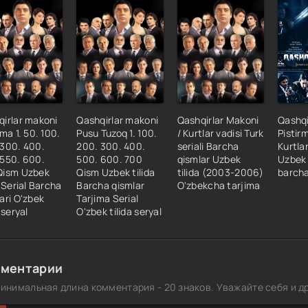
4 Qism
5 Qism
6 Qism
7 Qism
8 Qism
9 Qism
irlar makoni
Qashqirlar makoni
Qashqirlar Makoni
Qashqi
rma 1. 50. 100.
Pusu Tuzoq 1. 100.
/ Kurtlar vadisi Turk
Pistirm
0 Qism
 300. 400.
200. 300. 400.
seriali Barcha
Kurtla
1 Qism
 550. 600.
500. 600. 700
qismlar Uzbek
Uzbek 
Qism Uzbek
Qism Uzbek tilida
tilida (2003-2006)
barcha
2 Qism
a Serial Barcha
Barcha qismlar
O'zbekcha tarjima
3 Qism
ari O'zbek
Tarjima Serial
 seryal
O'zbek tilida seryal
4 Qism
5-36 Qism
7-38 Qism
ментарии
9 Qism
инимальная длина комментария - 20 знаков. Уважайте себя и др
0 Qism
1 Qism