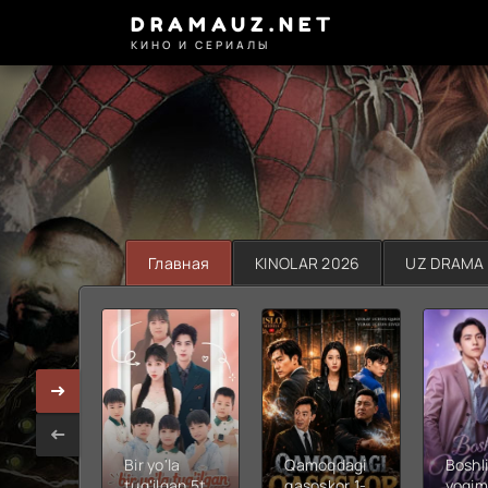
DRAMAUZ.NET
КИНО И СЕРИАЛЫ
Главная
KINOLAR 2026
UZ DRAMA
Bir yo'la
Qamoqdagi
Boshli
tug'ilgan 5ta
qasoskor 1-
yoqim