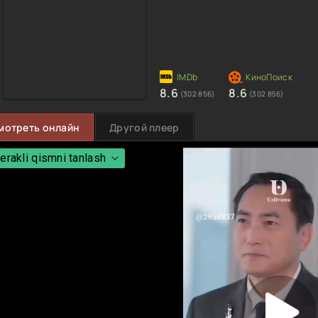
8.6
8.6
(302 856)
(302 856)
мотреть онлайн
Другой плеер
erakli qismni tanlash
erakli qismni tanlash
 Qism
 Qism
 Qism
 Qism
 Qism
 Qism
 Qism