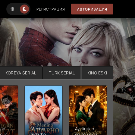
РЕГИСТРАЦИЯ
АВТОРИЗАЦИЯ
KOREYA SERIAL
TURK SERIAL
KINO ESKI
gan
Mening
Ayriliqdan
Berilga
qilichi
ajdarho
so'ng kelgan
vadalar