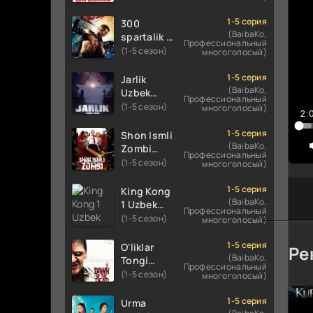
Uzbek
Uzbek
tilida
8
tilida 2016
1-5 серия
300
koreya
O'zbekcha
(BaibaKo,
spartalik 2
9
Профессиональный
seryali
tarjima
/ Uch yuz
(1-5 сезон)
многоголосый)
barcha
1
kino 720p
spartaliklar
qismlari
HD
2 Premyera
1-5 серия
1
Jarlik
o'zbek
skachat
Uzbek
(BaibaKo,
Uzbek
tilida
1
Профессиональный
tilida 2013
tilida 2025
(1-5 сезон)
многоголосый)
2:
O'zbekcha
1
O'zbekcha
tarjima
tarjima
1-5 серия
Shon Ismli
1
kino HD
kino HD
(BaibaKo,
Zombi
Профессиональный
skachat
1
skachat
Uzbek
(1-5 сезон)
многоголосый)
tilida 2004
1
O'zbekcha
1-5 серия
King Kong
1
tarjima
(BaibaKo,
1 Uzbek
Профессиональный
kino HD
1
tilida 2005
(1-5 сезон)
многоголосый)
skachat
O'zbekcha
1
tarjima
1-5 серия
O'liklar
Ре
2
kino HD
(BaibaKo,
Tongi
Профессиональный
skachat
Uzbek
2
(1-5 сезон)
многоголосый)
tilida
2
(2004)
1-5 серия
Urma
2