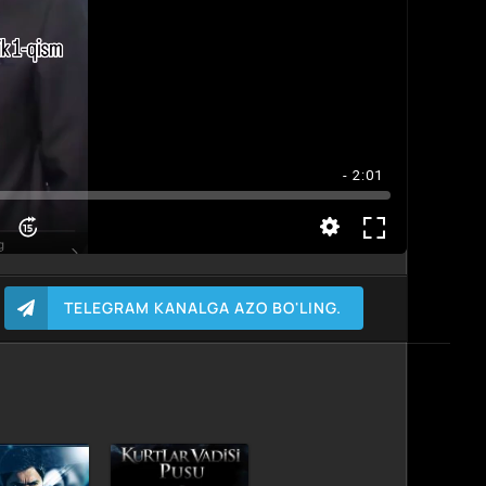
- 2:01
TELEGRAM KANALGA AZO BO'LING.