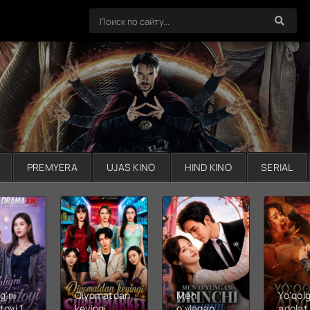
PREMYERA
UJAS KINO
HIND KINO
SERIAL
g'ni
Qiyomatdan
Men
Yo'qol
toyi 1-
keyingi
o'ylagan
adolat 