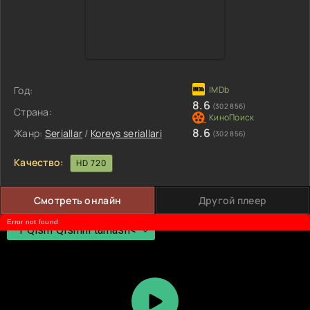
Год:
8.6
(302 856)
Страна:
8.6
Жанр:
Seriallar
/
Koreys seriallari
(302 856)
Качество:
HD 720
Смотреть онлайн
Другой плеер
Error not found
1 Qism Qismni tanlash<
1 Qism Qismni tanlash<
2 Qism<