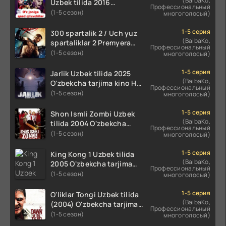
(BaibaKo,
Uzbek tilida 2016
Профессиональный
O'zbekcha tarjima kino
(1-5 сезон)
многоголосый)
720p HD skachat
1-5 серия
300 spartalik 2 / Uch yuz
(BaibaKo,
spartaliklar 2 Premyera
Профессиональный
Uzbek tilida 2013
(1-5 сезон)
многоголосый)
O'zbekcha tarjima kino HD
skachat
1-5 серия
Jarlik Uzbek tilida 2025
(BaibaKo,
O'zbekcha tarjima kino HD
Профессиональный
skachat
(1-5 сезон)
многоголосый)
1-5 серия
Shon Ismli Zombi Uzbek
(BaibaKo,
tilida 2004 O'zbekcha
Профессиональный
tarjima kino HD skachat
(1-5 сезон)
многоголосый)
1-5 серия
King Kong 1 Uzbek tilida
(BaibaKo,
2005 O'zbekcha tarjima
Профессиональный
kino HD skachat
(1-5 сезон)
многоголосый)
1-5 серия
O'liklar Tongi Uzbek tilida
(BaibaKo,
(2004) O'zbekcha tarjima
Профессиональный
kino HD skachat
(1-5 сезон)
многоголосый)