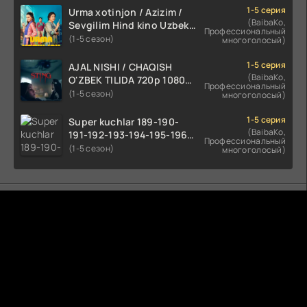
1-5 серия
Urma xotinjon / Azizim /
(BaibaKo,
Sevgilim Hind kino Uzbek
Профессиональный
tilida 2022 O'zbekcha
(1-5 сезон)
многоголосый)
tarjima kino HD skachat
1-5 серия
AJAL NISHI / CHAQISH
(BaibaKo,
O'ZBEK TILIDA 720p 1080p
Профессиональный
Full HD (2024) Tarjima
(1-5 сезон)
многоголосый)
1-5 серия
Super kuchlar 189-190-
(BaibaKo,
191-192-193-194-195-196-
Профессиональный
197-198-199-200 Qism
(1-5 сезон)
многоголосый)
uzbek tilida serial Barcha
qismlari o'zbek tilida
tarjima seryal
Комментируют