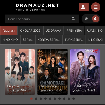
DRAMAUZ.NET
КИНО И СЕРИАЛЫ
Главная
KINOLAR 2026
UZ DRAMA
PREMYERA
UJAS KINO
HIND KINO
SERIAL
KOREYA SERIAL
TURK SERIAL
KINO ESKI
Bir yo'la
Qamoqdagi
Boshlig'ni
tug'ilgan 5ta
qasoskor 1-2-3-
yoqimtoyi 1-2-3-
chaqaloq 1-2-3-
4-5-6-7-10-20-
4-5-6-7-10-20-
4-5-6-7-10-20-
30-50-60-70-80-
30-50-60-70-80-
30-50-60-70-80-
90-95 Qism
90-95 Qism