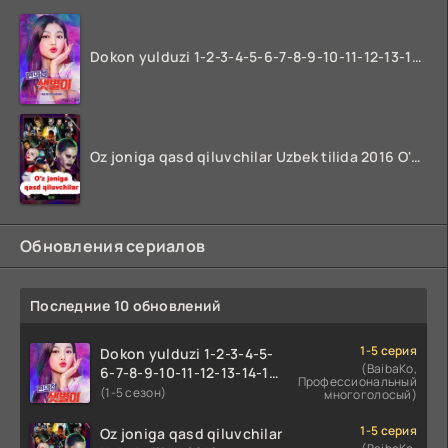
Dokon yulduzi 1-2-3-4-5-6-7-8-9-10-11-12-13-14-15-16-17 Qism Uzbek tilida koreya seryali barcha qismlari o'zbek tilida
Oz joniga qasd qiluvchilar Uzbek tilida 2016 O'zbekcha tarjima kino 720p HD skachat
Обновления сериалов
Последние 10 обновлений
1-5 серия
Dokon yulduzi 1-2-3-4-5-
(BaibaKo,
6-7-8-9-10-11-12-13-14-15-
Профессиональный
16-17 Qism Uzbek tilida
(1-5 сезон)
многоголосый)
koreya seryali barcha
qismlari o'zbek tilida
1-5 серия
Oz joniga qasd qiluvchilar