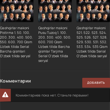
Qashqirlar makoni
Qashqirlar makoni
Qashqirlar makoni
Pistirma 1. 50. 100.
Pusu Tuzoq 1. 100.
521. 522. 523. 524.
200. 300. 400. 500.
200. 300. 400. 500.
525. 526. 527. 528.
550. 600. 700 Qism
600. 700 Qism
529. 530. 531. 532.
Uzbek tilida Serial
Uzbek tilida Barcha
533. 534. 535 Qism
Barcha qismlari
qismlar Tarjima
Uzbek tilida Serial
O'zbek tilida seryal
Serial O'zbek tilida
O'zbek tilida seryal
seryal
Комментарии
ДОБАВИТЬ
Комментариев пока нет. Станьте первыми!