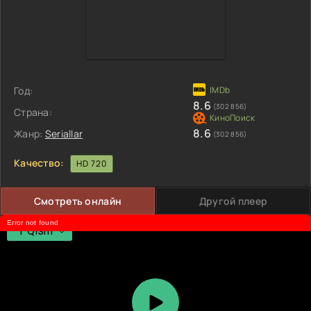
Год:
8.6
(302 856)
Страна:
8.6
Жанр:
Seriallar
(302 856)
Качество:
HD 720
Смотреть онлайн
Другой плеер
Error not found
1 Qism
1 Qism
2 Qism
3 Qism
4 Qism