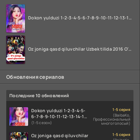
Dokon yulduzi 1-2-3-4-5-6-7-8-9-10-11-12-13-14-15-16-17 Qism Uzbek tilida koreya seryali barcha qismlari o'zbek tilida
Oz joniga qasd qiluvchilar Uzbek tilida 2016 O'zbekcha tarjima kino 720p HD skachat
Обновления сериалов
Последние 10 обновлений
1-5 серия
Dokon yulduzi 1-2-3-4-5-
(BaibaKo,
6-7-8-9-10-11-12-13-14-15-
Профессиональный
16-17 Qism Uzbek tilida
(1-5 сезон)
многоголосый)
koreya seryali barcha
qismlari o'zbek tilida
1-5 серия
Oz joniga qasd qiluvchilar