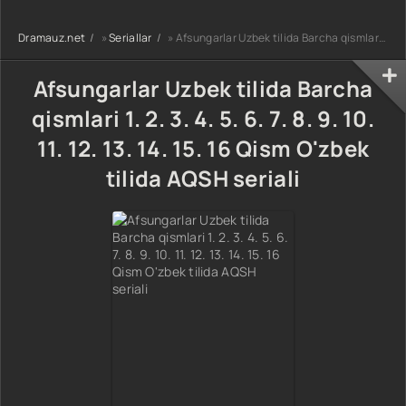
90-95 Qism
drama koreya
drama koreya
drama koreya
seriali uzbek
seriali uzbek
Dramauz.net
»
Seriallar
» Afsungarlar Uzbek tilida Barcha qismlari 1. 2. 3. 4. 5. 6. 7. 8. 9. 10. 11. 12. 13. 14. 15. 16 Qism O'zbek tilida AQSH seriali
seriali uzbek
tilida Barcha
tilida Barcha
tilida Barcha
qismlar 2026 HD
qismlar 2026 HD
qismlar 2026 HD
skachat
skachat
Afsungarlar Uzbek tilida Barcha
skachat
qismlari 1. 2. 3. 4. 5. 6. 7. 8. 9. 10.
11. 12. 13. 14. 15. 16 Qism O'zbek
tilida AQSH seriali