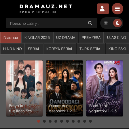
DRAMAUZ.NET
КИНО И СЕРИАЛЫ
Главная
KINOLAR 2026
UZ DRAMA
PREMYERA
UJAS KINO
HIND KINO
SERIAL
KOREYA SERIAL
TURK SERIAL
KINO ESKI
Bir yo'la
Qamoqdagi
Boshlig'ni
tug'ilgan 5ta
qasoskor 1-2-3-
yoqimtoyi 1-2-3-
chaqaloq 1-2-3-
4-5-6-7-10-20-
4-5-6-7-10-20-
4-5-6-7-10-20-
30-50-60-70-80-
30-50-60-70-80-
30-50-60-70-80-
90-95 Qism
90-95 Qism