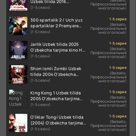
(BaibaKo,
Uzbek tilida 2016
Профессиональный
O'zbekcha tarjima kino
(1-5 сезон)
многоголосый)
720p HD skachat
1-5 серия
300 spartalik 2 / Uch yuz
(BaibaKo,
spartaliklar 2 Premyera
Профессиональный
Uzbek tilida 2013
(1-5 сезон)
многоголосый)
O'zbekcha tarjima kino HD
skachat
1-5 серия
Jarlik Uzbek tilida 2025
(BaibaKo,
O'zbekcha tarjima kino HD
Профессиональный
skachat
(1-5 сезон)
многоголосый)
1-5 серия
Shon Ismli Zombi Uzbek
(BaibaKo,
tilida 2004 O'zbekcha
Профессиональный
tarjima kino HD skachat
(1-5 сезон)
многоголосый)
1-5 серия
King Kong 1 Uzbek tilida
(BaibaKo,
2005 O'zbekcha tarjima
Профессиональный
kino HD skachat
(1-5 сезон)
многоголосый)
1-5 серия
O'liklar Tongi Uzbek tilida
(BaibaKo,
(2004) O'zbekcha tarjima
Профессиональный
kino HD skachat
(1-5 сезон)
многоголосый)