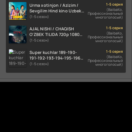
1-5 серия
Urma xotinjon / Azizim /
(BaibaKo,
Sevgilim Hind kino Uzbek
Профессиональный
tilida 2022 O'zbekcha
(1-5 сезон)
многоголосый)
tarjima kino HD skachat
1-5 серия
AJAL NISHI / CHAQISH
(BaibaKo,
O'ZBEK TILIDA 720p 1080p
Профессиональный
Full HD (2024) Tarjima
(1-5 сезон)
многоголосый)
1-5 серия
Super kuchlar 189-190-
(BaibaKo,
191-192-193-194-195-196-
Профессиональный
197-198-199-200 Qism
(1-5 сезон)
многоголосый)
uzbek tilida serial Barcha
qismlari o'zbek tilida
tarjima seryal
Комментируют