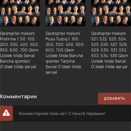
Qashqirlar makoni
Qashqirlar makoni
Qashqirlar makoni
Pistirma 1. 50. 100.
Pusu Tuzoq 1. 100.
521. 522. 523. 524.
200. 300. 400. 500.
200. 300. 400. 500.
525. 526. 527. 528.
550. 600. 700 Qism
600. 700 Qism
529. 530. 531. 532.
Uzbek tilida Serial
Uzbek tilida Barcha
533. 534. 535 Qism
Barcha qismlari
qismlar Tarjima
Uzbek tilida Serial
O'zbek tilida seryal
Serial O'zbek tilida
O'zbek tilida seryal
seryal
Комментарии
ДОБАВИТЬ
Комментариев пока нет. Станьте первыми!