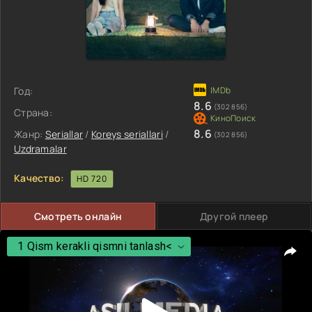
Год:
8.6
(302 856)
Страна:
8.6
Жанр:
Seriallar
/
Koreys seriallari
/
(302 856)
Uzdramalar
Качество:
HD 720
Смотреть онлайн
Другой плеер
1 Qism kerakli qismni tanlash<
1 Qism kerakli qismni tanlash<
2 Qism
3 Qism