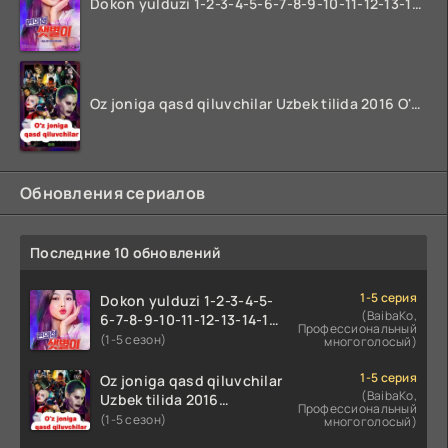
Dokon yulduzi 1-2-3-4-5-6-7-8-9-10-11-12-13-14-15-16-17 Qism Uzbek tilida koreya seryali barcha qismlari o'zbek tilida
Oz joniga qasd qiluvchilar Uzbek tilida 2016 O'zbekcha tarjima kino 720p HD skachat
Обновления сериалов
Последние 10 обновлений
1-5 серия
Dokon yulduzi 1-2-3-4-5-
(BaibaKo,
6-7-8-9-10-11-12-13-14-15-
Профессиональный
16-17 Qism Uzbek tilida
(1-5 сезон)
многоголосый)
koreya seryali barcha
qismlari o'zbek tilida
1-5 серия
Oz joniga qasd qiluvchilar
(BaibaKo,
Uzbek tilida 2016
Профессиональный
O'zbekcha tarjima kino
(1-5 сезон)
многоголосый)
720p HD skachat