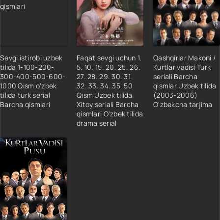
Sevgi istirobi uzbek
Faqat sevgi uchun 1.
Qashqirlar Makoni /
tilida 1-100-200-
5. 10. 15. 20. 25. 26.
Kurtlar vadisi Turk
300-400-500-600-
27. 28. 29. 30. 31.
seriali Barcha
1000 Qism o'zbek
32. 33. 34. 35. 50
qismlar Uzbek tilida
tilida turk serial
Qism Uzbek tilida
(2003-2006)
Barcha qismlari
Xitoy seriali Barcha
O'zbekcha tarjima
qismlari O'zbek tilida
drama serial