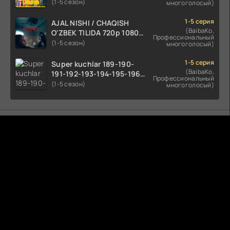
tilida 2022 O'zbekcha
(1-5 сезон)
многоголосый)
tarjima kino HD skachat
1-5 серия
AJAL NISHI / CHAQISH
(BaibaKo,
O'ZBEK TILIDA 720p 1080p
Профессиональный
Full HD (2024) Tarjima
(1-5 сезон)
многоголосый)
1-5 серия
Super kuchlar 189-190-
(BaibaKo,
191-192-193-194-195-196-
Профессиональный
197-198-199-200 Qism
(1-5 сезон)
многоголосый)
uzbek tilida serial Barcha
qismlari o'zbek tilida
tarjima seryal
Комментируют