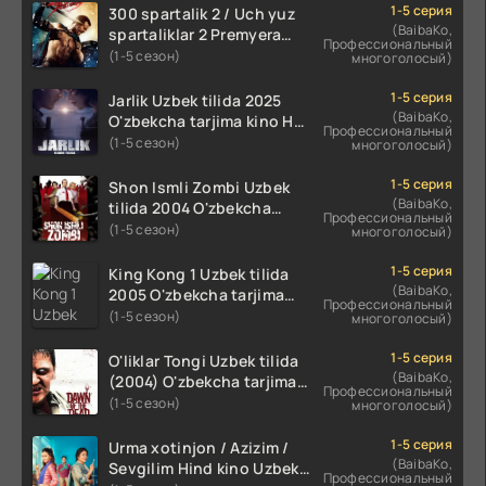
1-5 серия
300 spartalik 2 / Uch yuz
(BaibaKo,
spartaliklar 2 Premyera
Профессиональный
Uzbek tilida 2013
(1-5 сезон)
многоголосый)
O'zbekcha tarjima kino HD
skachat
1-5 серия
Jarlik Uzbek tilida 2025
(BaibaKo,
O'zbekcha tarjima kino HD
Профессиональный
skachat
(1-5 сезон)
многоголосый)
1-5 серия
Shon Ismli Zombi Uzbek
(BaibaKo,
tilida 2004 O'zbekcha
Профессиональный
tarjima kino HD skachat
(1-5 сезон)
многоголосый)
1-5 серия
King Kong 1 Uzbek tilida
(BaibaKo,
2005 O'zbekcha tarjima
Профессиональный
kino HD skachat
(1-5 сезон)
многоголосый)
1-5 серия
O'liklar Tongi Uzbek tilida
(BaibaKo,
(2004) O'zbekcha tarjima
Профессиональный
kino HD skachat
(1-5 сезон)
многоголосый)
1-5 серия
Urma xotinjon / Azizim /
(BaibaKo,
Sevgilim Hind kino Uzbek
Профессиональный