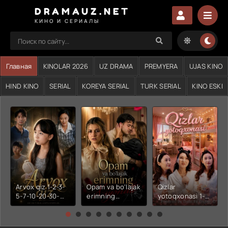
DRAMAUZ.NET
КИНО И СЕРИАЛЫ
Главная
KINOLAR 2026
UZ DRAMA
PREMYERA
UJAS KINO
HIND KINO
SERIAL
KOREYA SERIAL
TURK SERIAL
KINO ESKI
Arvox qiz 1-2-3-
Opam va bo'lajak
Qizlar
5-7-10-20-30-
erimning
yotoqxonasi 1-2-
50-60-70-80-
xiyonati 1-2-3-4-
3-4-5-6-7-10-20-
90-qism drama
5-6-7-10-20-30-
30-50-60-70-80-
Koreya seriali
50-60-70-80-
90-95 Qism