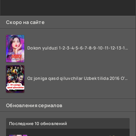
Скоро на сайте
Dokon yulduzi 1-2-3-4-5-6-7-8-9-10-11-12-13-14-15-16-17 Qism Uzbek tilida koreya seryali barcha qismlari o'zbek tilida
Oz joniga qasd qiluvchilar Uzbek tilida 2016 O'zbekcha tarjima kino 720p HD skachat
Обновления сериалов
Последние 10 обновлений