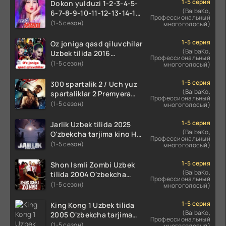
1-5 серия
Dokon yulduzi 1-2-3-4-5-
(BaibaKo,
6-7-8-9-10-11-12-13-14-15-
Профессиональный
16-17 Qism Uzbek tilida
(1-5 сезон)
многоголосый)
koreya seryali barcha
qismlari o'zbek tilida
1-5 серия
Oz joniga qasd qiluvchilar
(BaibaKo,
Uzbek tilida 2016
Профессиональный
O'zbekcha tarjima kino
(1-5 сезон)
многоголосый)
720p HD skachat
1-5 серия
300 spartalik 2 / Uch yuz
(BaibaKo,
spartaliklar 2 Premyera
Профессиональный
Uzbek tilida 2013
(1-5 сезон)
многоголосый)
O'zbekcha tarjima kino HD
skachat
1-5 серия
Jarlik Uzbek tilida 2025
(BaibaKo,
O'zbekcha tarjima kino HD
Профессиональный
skachat
(1-5 сезон)
многоголосый)
1-5 серия
Shon Ismli Zombi Uzbek
(BaibaKo,
tilida 2004 O'zbekcha
Профессиональный
tarjima kino HD skachat
(1-5 сезон)
многоголосый)
1-5 серия
King Kong 1 Uzbek tilida
(BaibaKo,
2005 O'zbekcha tarjima
Профессиональный
kino HD skachat
(1-5 сезон)
многоголосый)