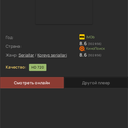
Год:
8.6
(302 856)
Страна:
8.6
Жанр:
Seriallar
/
Koreys seriallari
(302 856)
Качество:
HD 720
Смотреть онлайн
Другой плеер