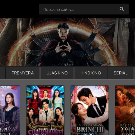
PREMYERA
UJAS KINO
HIND KINO
SERIAL
g'ni
Qiyomatdan
Men
Yo'qol
toyi 1-
keyingi
o'ylagan
adolat 