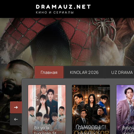
DRAMAUZ.NET
КИНО И СЕРИАЛЫ
Главная
KINOLAR 2026
UZ DRAMA
Bir yo'la
Qamoqdagi
Boshli
tug'ilgan 5ta
qasoskor 1-
yoqim