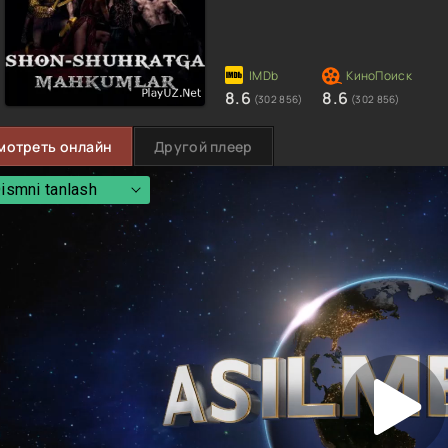
8.6
8.6
(302 856)
(302 856)
мотреть онлайн
Другой плеер
ismni tanlash
ismni tanlash
 qism
 qism
 qism
 qism
 qism
 qism
 qism
 qism