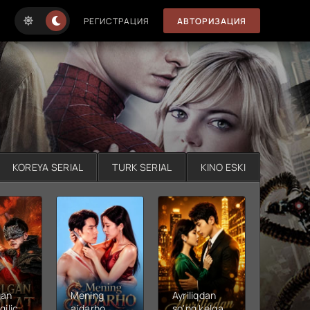
РЕГИСТРАЦИЯ
АВТОРИЗАЦИЯ
KOREYA SERIAL
TURK SERIAL
KINO ESKI
gan
Mening
Ayriliqdan
Berilga
qilichi
ajdarho
so'ng kelgan
vadalar