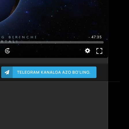
- 47:35
TELEGRAM KANALGA AZO BO'LING.