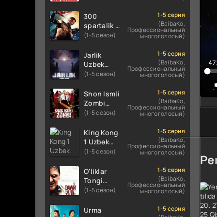
Uzbek
Uzbek
1
tilida
tilida 2016
1-5 серия
300
koreya
O'zbekcha
(BaibaKo,
1
spartalik 2
Профессиональный
seryali
tarjima
/ Uch yuz
(1-5 сезон)
многоголосый)
1
barcha
kino 720p
spartaliklar
qismlari
HD
1
2 Premyera
1-5 серия
Jarlik
o'zbek
skachat
Uzbek
(BaibaKo,
47
Uzbek
1
tilida
Профессиональный
tilida 2013
tilida 2025
(1-5 сезон)
многоголосый)
1
O'zbekcha
O'zbekcha
tarjima
tarjima
1-5 серия
1
Shon Ismli
kino HD
kino HD
(BaibaKo,
Zombi
1
Профессиональный
skachat
skachat
Uzbek
(1-5 сезон)
многоголосый)
1
tilida 2004
O'zbekcha
1-5 серия
King Kong
1
tarjima
(BaibaKo,
1 Uzbek
Профессиональный
2
kino HD
tilida 2005
(1-5 сезон)
многоголосый)
Ре
skachat
O'zbekcha
2
tarjima
1-5 серия
O'liklar
2
kino HD
(BaibaKo,
Tongi
Профессиональный
skachat
2
Uzbek
(1-5 сезон)
многоголосый)
tilida
2
(2004)
1-5 серия
Urma
2