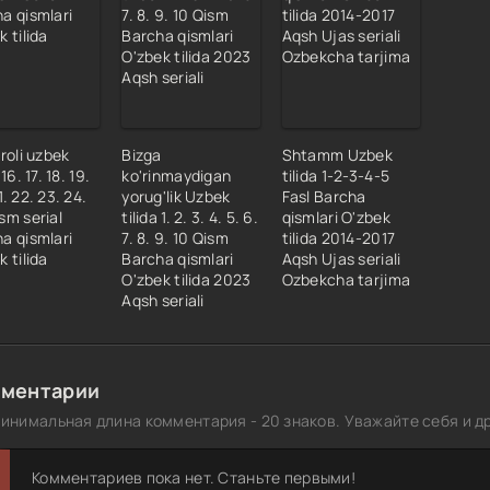
6 qism 3 fasl 7 qism
7 qism 3 fasl 8 qism
8 qism 3 fasl 9 qism
9 qism 3 fasl 10 qism
0 qism 4 fasl 1 qism
iroli uzbek
Bizga
Shtamm Uzbek
 16. 17. 18. 19.
ko'rinmaydigan
tilida 1-2-3-4-5
1 qism 4 fasl 2 qism
1. 22. 23. 24.
yorug'lik Uzbek
Fasl Barcha
2 qism 4 fasl 3 qism
sm serial
tilida 1. 2. 3. 4. 5. 6.
qismlari O'zbek
a qismlari
7. 8. 9. 10 Qism
tilida 2014-2017
3 qism 4 fasl 4 qism
k tilida
Barcha qismlari
Aqsh Ujas seriali
4 qism 4 fasl 5 qism
O'zbek tilida 2023
Ozbekcha tarjima
Aqsh seriali
5 qism 4 fasl 6 qism
6 qism 4 fasl 7 qism
7 qism 4 fasl 8 qism
ментарии
8 qism 4 fasl 9 qism
инимальная длина комментария - 20 знаков. Уважайте себя и др
9 qism 4 fasl 10 qism
0 qism 4 fasl 11 qism
Комментариев пока нет. Станьте первыми!
1 qism 4 fasl 12 qism