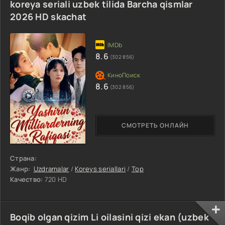
koreya seriali uzbek tilida Barcha qismlar
2026 HD skachat
8.6
(302 856)
8.6
(302 856)
СМОТРЕТЬ ОНЛАЙН
Страна:
Жанр:
Uzdramalar
/
Koreys seriallari
/
Top
Качество:
720 HD
Boqib olgan qizim Li oilasini qizi ekan (uzbek