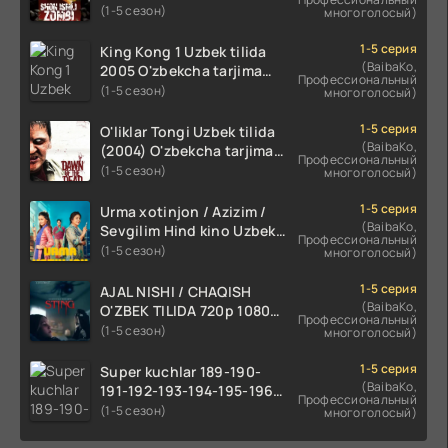
tarjima kino HD skachat
(1-5 сезон)
многоголосый)
1-5 серия
King Kong 1 Uzbek tilida
(BaibaKo,
2005 O'zbekcha tarjima
Профессиональный
kino HD skachat
(1-5 сезон)
многоголосый)
1-5 серия
O'liklar Tongi Uzbek tilida
(BaibaKo,
(2004) O'zbekcha tarjima
Профессиональный
kino HD skachat
(1-5 сезон)
многоголосый)
1-5 серия
Urma xotinjon / Azizim /
(BaibaKo,
Sevgilim Hind kino Uzbek
Профессиональный
tilida 2022 O'zbekcha
(1-5 сезон)
многоголосый)
tarjima kino HD skachat
1-5 серия
AJAL NISHI / CHAQISH
(BaibaKo,
O'ZBEK TILIDA 720p 1080p
Профессиональный
Full HD (2024) Tarjima
(1-5 сезон)
многоголосый)
1-5 серия
Super kuchlar 189-190-
(BaibaKo,
191-192-193-194-195-196-
Профессиональный
197-198-199-200 Qism
(1-5 сезон)
многоголосый)
uzbek tilida serial Barcha
qismlari o'zbek tilida