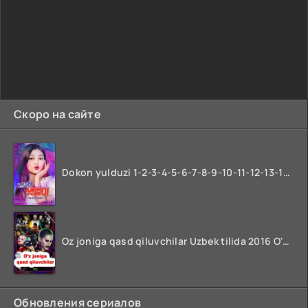
Скоро на сайте
Dokon yulduzi 1-2-3-4-5-6-7-8-9-10-11-12-13-14-15-16-17 Qism Uzbek tilida koreya seryali barcha qismlari o'zbek tilida
Oz joniga qasd qiluvchilar Uzbek tilida 2016 O'zbekcha tarjima kino 720p HD skachat
Обновления сериалов