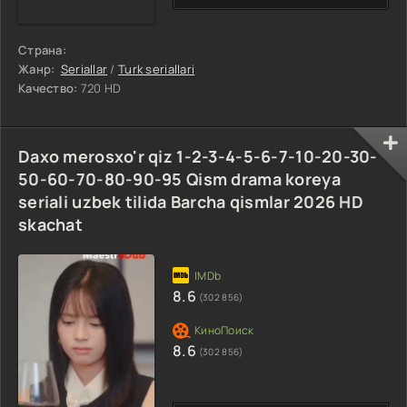
Страна:
Жанр:
Seriallar
/
Turk seriallari
Качество:
720 HD
Daxo merosxo'r qiz 1-2-3-4-5-6-7-10-20-30-
50-60-70-80-90-95 Qism drama koreya
seriali uzbek tilida Barcha qismlar 2026 HD
skachat
8.6
(302 856)
8.6
(302 856)