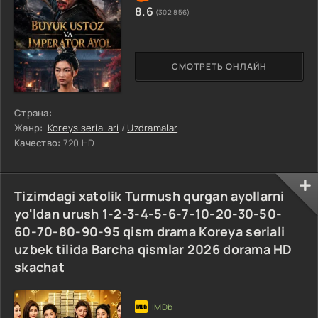
8.6
(302 856)
СМОТРЕТЬ ОНЛАЙН
Страна:
Жанр:
Koreys seriallari
/
Uzdramalar
Качество:
720 HD
Tizimdagi xatolik Turmush qurgan ayollarni
yo'ldan urush 1-2-3-4-5-6-7-10-20-30-50-
60-70-80-90-95 qism drama Koreya seriali
uzbek tilida Barcha qismlar 2026 dorama HD
skachat