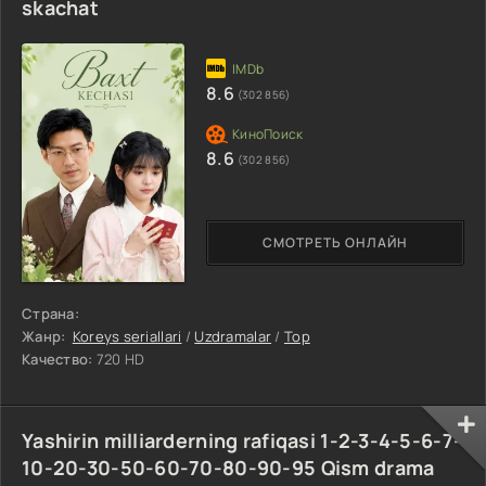
skachat
8.6
(302 856)
8.6
(302 856)
СМОТРЕТЬ ОНЛАЙН
Страна:
Жанр:
Koreys seriallari
/
Uzdramalar
/
Top
Качество:
720 HD
Yashirin milliarderning rafiqasi 1-2-3-4-5-6-7-
10-20-30-50-60-70-80-90-95 Qism drama