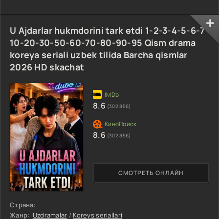
U Ajdarlar hukmdorini tark etdi 1-2-3-4-5-6-7-
10-20-30-50-60-70-80-90-95 Qism drama
koreya seriali uzbek tilida Barcha qismlar
2026 HD skachat
8.6
(302 856)
8.6
(302 856)
СМОТРЕТЬ ОНЛАЙН
Страна:
Жанр:
Uzdramalar
/
Koreys seriallari