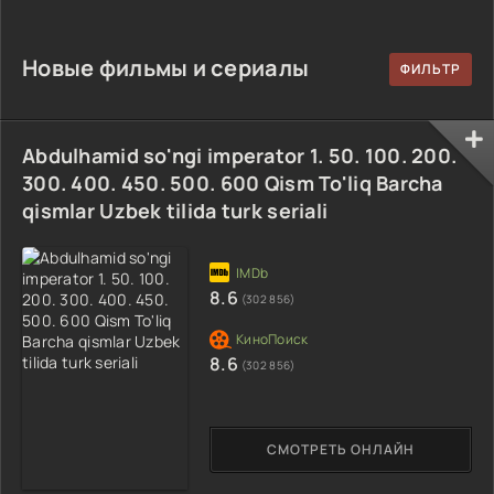
90-95 Qism
drama koreya
drama koreya
drama koreya
seriali uzbek
seriali uzbek
seriali uzbek
tilida Barcha
tilida Barcha
Новые фильмы и сериалы
tilida Barcha
qismlar 2026 HD
qismlar 2026 HD
qismlar 2026 HD
skachat
skachat
skachat
Abdulhamid so'ngi imperator 1. 50. 100. 200.
300. 400. 450. 500. 600 Qism To'liq Barcha
qismlar Uzbek tilida turk seriali
8.6
(302 856)
8.6
(302 856)
СМОТРЕТЬ ОНЛАЙН