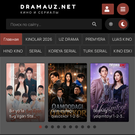
DRAMAUZ.NET
КИНО И СЕРИАЛЫ
Главная
KINOLAR 2026
UZ DRAMA
PREMYERA
UJAS KINO
HIND KINO
SERIAL
KOREYA SERIAL
TURK SERIAL
KINO ESKI
Bir yo'la
Qamoqdagi
Boshlig'ni
tug'ilgan 5ta
qasoskor 1-2-3-
yoqimtoyi 1-2-3-
chaqaloq 1-2-3-
4-5-6-7-10-20-
4-5-6-7-10-20-
4-5-6-7-10-20-
30-50-60-70-80-
30-50-60-70-80-
30-50-60-70-80-
90-95 Qism
90-95 Qism