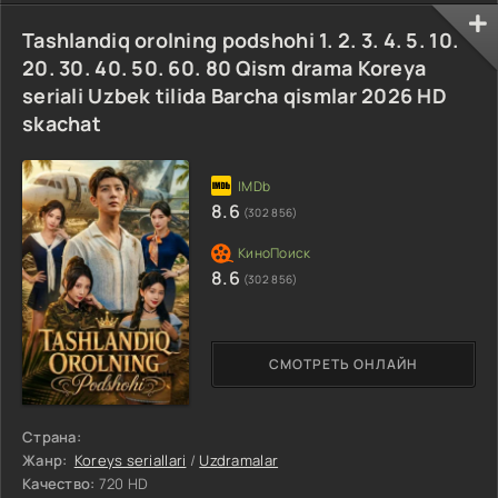
Tashlandiq orolning podshohi 1. 2. 3. 4. 5. 10.
20. 30. 40. 50. 60. 80 Qism drama Koreya
seriali Uzbek tilida Barcha qismlar 2026 HD
skachat
8.6
(302 856)
8.6
(302 856)
СМОТРЕТЬ ОНЛАЙН
Страна:
Жанр:
Koreys seriallari
/
Uzdramalar
Качество:
720 HD