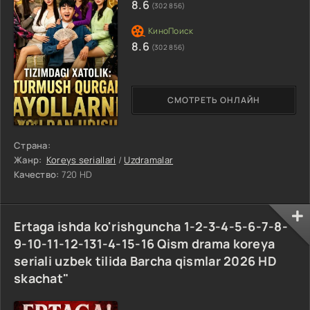
8.6
(302 856)
8.6
(302 856)
СМОТРЕТЬ ОНЛАЙН
Страна:
Жанр:
Koreys seriallari
/
Uzdramalar
Качество:
720 HD
Ertaga ishda ko'rishguncha 1-2-3-4-5-6-7-8-
9-10-11-12-131-4-15-16 Qism drama koreya
seriali uzbek tilida Barcha qismlar 2026 HD
skachat"