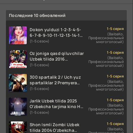
Последние 10 обновлений
1-5 серия
Dokon yulduzi 1-2-3-4-5-
(BaibaKo,
6-7-8-9-10-11-12-13-14-15-
Профессиональный
16-17 Qism Uzbek tilida
(1-5 сезон)
многоголосый)
koreya seryali barcha
qismlari o'zbek tilida
1-5 серия
Oz joniga qasd qiluvchilar
(BaibaKo,
Uzbek tilida 2016
Профессиональный
O'zbekcha tarjima kino
(1-5 сезон)
многоголосый)
720p HD skachat
1-5 серия
300 spartalik 2 / Uch yuz
(BaibaKo,
spartaliklar 2 Premyera
Профессиональный
Uzbek tilida 2013
(1-5 сезон)
многоголосый)
O'zbekcha tarjima kino HD
skachat
1-5 серия
Jarlik Uzbek tilida 2025
(BaibaKo,
O'zbekcha tarjima kino HD
Профессиональный
skachat
(1-5 сезон)
многоголосый)
1-5 серия
Shon Ismli Zombi Uzbek
(BaibaKo,
tilida 2004 O'zbekcha
Профессиональный