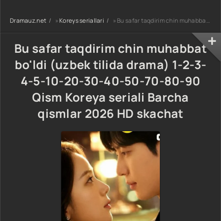
90-95 Qism
drama koreya
drama koreya
drama koreya
seriali uzbek
seriali uzbek
Dramauz.net
»
Koreys seriallari
» Bu safar taqdirim chin muhabbat bo'ldi (uzbek tilida drama) 1-2-3-4-5-10-20-30-40-50-70-80-90 Qism Koreya seriali Barcha qismlar 2026 HD skachat
seriali uzbek
tilida Barcha
tilida Barcha
tilida Barcha
qismlar 2026 HD
qismlar 2026 HD
qismlar 2026 HD
skachat
skachat
Bu safar taqdirim chin muhabbat
skachat
bo'ldi (uzbek tilida drama) 1-2-3-
4-5-10-20-30-40-50-70-80-90
Qism Koreya seriali Barcha
qismlar 2026 HD skachat