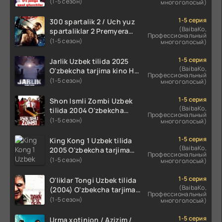
O'zbekcha tarjima kino
(1-5 сезон)
многоголосый)
720p HD skachat
1-5 серия
300 spartalik 2 / Uch yuz
(BaibaKo,
spartaliklar 2 Premyera
Профессиональный
Uzbek tilida 2013
(1-5 сезон)
многоголосый)
O'zbekcha tarjima kino HD
skachat
1-5 серия
Jarlik Uzbek tilida 2025
(BaibaKo,
O'zbekcha tarjima kino HD
Профессиональный
skachat
(1-5 сезон)
многоголосый)
1-5 серия
Shon Ismli Zombi Uzbek
(BaibaKo,
tilida 2004 O'zbekcha
Профессиональный
tarjima kino HD skachat
(1-5 сезон)
многоголосый)
1-5 серия
King Kong 1 Uzbek tilida
(BaibaKo,
2005 O'zbekcha tarjima
Профессиональный
kino HD skachat
(1-5 сезон)
многоголосый)
1-5 серия
O'liklar Tongi Uzbek tilida
(BaibaKo,
(2004) O'zbekcha tarjima
Профессиональный
kino HD skachat
(1-5 сезон)
многоголосый)
1-5 серия
Urma xotinjon / Azizim /