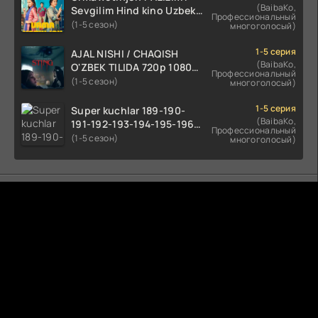
(BaibaKo,
Sevgilim Hind kino Uzbek
Профессиональный
tilida 2022 O'zbekcha
(1-5 сезон)
многоголосый)
tarjima kino HD skachat
1-5 серия
AJAL NISHI / CHAQISH
(BaibaKo,
O'ZBEK TILIDA 720p 1080p
Профессиональный
Full HD (2024) Tarjima
(1-5 сезон)
многоголосый)
1-5 серия
Super kuchlar 189-190-
(BaibaKo,
191-192-193-194-195-196-
Профессиональный
197-198-199-200 Qism
(1-5 сезон)
многоголосый)
uzbek tilida serial Barcha
qismlari o'zbek tilida
tarjima seryal
Комментируют