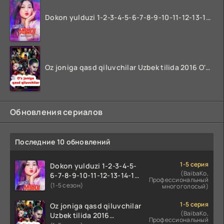
66 QISM
67 QISM
Dokon yulduzi 1-2-3-4-5-6-7-8-9-10-11-12-13-14-15-16-17 Qism Uzbek tilida koreya seryali barcha qismlari o'zbek tilida
68 QISM
69 QISM
70 QISM
Oz joniga qasd qiluvchilar Uzbek tilida 2016 O'zbekcha tarjima kino 720p HD skachat
71 QISM
72 QISM
73 QISM
Обновления сериалов
74 QISM
75 QISM
Последние 10 обновлений
76 QISM
77 QISM
1-5 серия
Dokon yulduzi 1-2-3-4-5-
78 QISM
(BaibaKo,
6-7-8-9-10-11-12-13-14-15-
Профессиональный
79 QISM
16-17 Qism Uzbek tilida
(1-5 сезон)
многоголосый)
koreya seryali barcha
80 QISM
qismlari o'zbek tilida
1-5 серия
Oz joniga qasd qiluvchilar
(BaibaKo,
Uzbek tilida 2016
Профессиональный