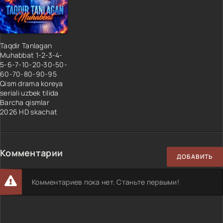
34 QISM
35 QISM
36 QISM
37 QISM
Taqdir Tanlagan
Muhabbat 1-2-3-4-
38 QISM
5-6-7-10-20-30-50-
39 QISM
60-70-80-90-95
Qism drama koreya
40 QISM
seriali uzbek tilida
41 QISM
Barcha qismlar
2026 HD skachat
42 QISM
43 QISM
44 QISM
Комментарии
45 QISM
ДОБАВИТЬ
46 QISM
Комментариев пока нет. Станьте первыми!
47 QISM
48 QISM
49 QISM