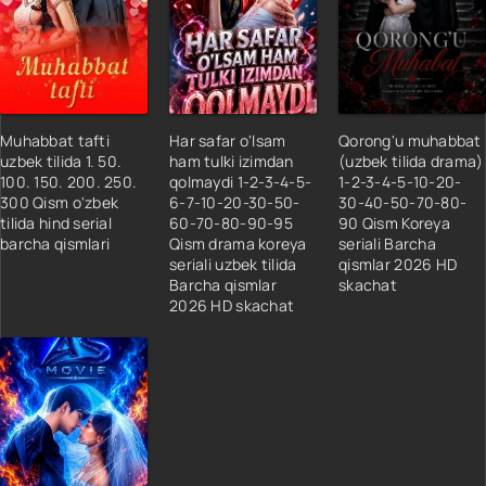
18 QISM
19 QISM
20 QISM
21 QISM
22 QISM
Muhabbat tafti
Har safar o'lsam
Qorong'u muhabbat
23 QISM
uzbek tilida 1. 50.
ham tulki izimdan
(uzbek tilida drama)
100. 150. 200. 250.
qolmaydi 1-2-3-4-5-
1-2-3-4-5-10-20-
24 QISM
300 Qism o'zbek
6-7-10-20-30-50-
30-40-50-70-80-
25 QISM
tilida hind serial
60-70-80-90-95
90 Qism Koreya
barcha qismlari
Qism drama koreya
seriali Barcha
26 QISM
seriali uzbek tilida
qismlar 2026 HD
27 QISM
Barcha qismlar
skachat
2026 HD skachat
28 QISM
29 QISM
30 QISM
31 QISM
32 QISM
33 QISM