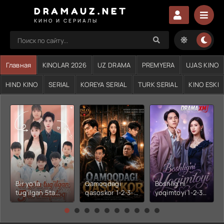
DRAMAUZ.NET
КИНО И СЕРИАЛЫ
Главная
KINOLAR 2026
UZ DRAMA
PREMYERA
UJAS KINO
HIND KINO
SERIAL
KOREYA SERIAL
TURK SERIAL
KINO ESKI
Bir yo'la
Qamoqdagi
Boshlig'ni
tug'ilgan 5ta
qasoskor 1-2-3-
yoqimtoyi 1-2-3-
chaqaloq 1-2-3-
4-5-6-7-10-20-
4-5-6-7-10-20-
4-5-6-7-10-20-
30-50-60-70-80-
30-50-60-70-80-
30-50-60-70-80-
90-95 Qism
90-95 Qism