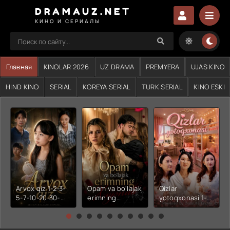
DRAMAUZ.NET
КИНО И СЕРИАЛЫ
Главная
KINOLAR 2026
UZ DRAMA
PREMYERA
UJAS KINO
HIND KINO
SERIAL
KOREYA SERIAL
TURK SERIAL
KINO ESKI
Arvox qiz 1-2-3-
Opam va bo'lajak
Qizlar
5-7-10-20-30-
erimning
yotoqxonasi 1-2-
50-60-70-80-
xiyonati 1-2-3-4-
3-4-5-6-7-10-20-
90-qism drama
5-6-7-10-20-30-
30-50-60-70-80-
Koreya seriali
50-60-70-80-
90-95 Qism