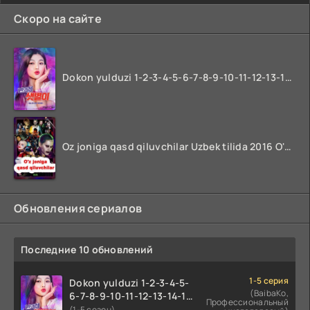
Скоро на сайте
Dokon yulduzi 1-2-3-4-5-6-7-8-9-10-11-12-13-14-15-16-17 Qism Uzbek tilida koreya seryali barcha qismlari o'zbek tilida
Oz joniga qasd qiluvchilar Uzbek tilida 2016 O'zbekcha tarjima kino 720p HD skachat
Обновления сериалов
Последние 10 обновлений
1-5 серия
Dokon yulduzi 1-2-3-4-5-
(BaibaKo,
6-7-8-9-10-11-12-13-14-15-
Профессиональный
16-17 Qism Uzbek tilida
(1-5 сезон)