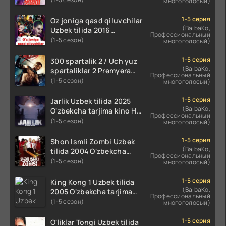
многоголосый)
koreya seryali barcha
qismlari o'zbek tilida
1-5 серия
Oz joniga qasd qiluvchilar
(BaibaKo,
Uzbek tilida 2016
Профессиональный
O'zbekcha tarjima kino
(1-5 сезон)
многоголосый)
720p HD skachat
1-5 серия
300 spartalik 2 / Uch yuz
(BaibaKo,
spartaliklar 2 Premyera
Профессиональный
Uzbek tilida 2013
(1-5 сезон)
многоголосый)
O'zbekcha tarjima kino HD
skachat
1-5 серия
Jarlik Uzbek tilida 2025
(BaibaKo,
O'zbekcha tarjima kino HD
Профессиональный
skachat
(1-5 сезон)
многоголосый)
1-5 серия
Shon Ismli Zombi Uzbek
(BaibaKo,
tilida 2004 O'zbekcha
Профессиональный
tarjima kino HD skachat
(1-5 сезон)
многоголосый)
1-5 серия
King Kong 1 Uzbek tilida
(BaibaKo,
2005 O'zbekcha tarjima
Профессиональный
kino HD skachat
(1-5 сезон)
многоголосый)
1-5 серия
O'liklar Tongi Uzbek tilida