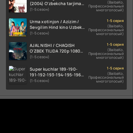
(BaibaKo,
(2004) O'zbekcha tarjima
Профессиональный
kino HD skachat
(1-5 сезон)
многоголосый)
1-5 серия
Urma xotinjon / Azizim /
(BaibaKo,
Sevgilim Hind kino Uzbek
Профессиональный
tilida 2022 O'zbekcha
(1-5 сезон)
многоголосый)
tarjima kino HD skachat
1-5 серия
AJAL NISHI / CHAQISH
(BaibaKo,
O'ZBEK TILIDA 720p 1080p
Профессиональный
Full HD (2024) Tarjima
(1-5 сезон)
многоголосый)
1-5 серия
Super kuchlar 189-190-
(BaibaKo,
191-192-193-194-195-196-
Профессиональный
197-198-199-200 Qism
(1-5 сезон)
многоголосый)
uzbek tilida serial Barcha
qismlari o'zbek tilida
tarjima seryal
Комментируют