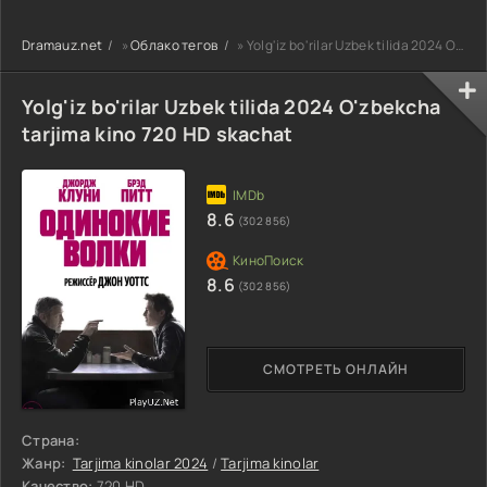
uzbek tilida
90-95 Qism
drama koreya
Barcha qismlar
drama koreya
seriali uzbek
Dramauz.net
»
Облако тегов
» Yolg'iz bo'rilar Uzbek tilida 2024 O'zbekcha tarjima kino 720 HD skachat
2026 HD skachat
seriali uzbek
tilida Barcha
tilida Barcha
qismlar 2026 HD
qismlar 2026 HD
skachat
Yolg'iz bo'rilar Uzbek tilida 2024 O'zbekcha
skachat
tarjima kino 720 HD skachat
8.6
(302 856)
8.6
(302 856)
СМОТРЕТЬ ОНЛАЙН
Страна:
Жанр:
Tarjima kinolar 2024
/
Tarjima kinolar
Качество:
720 HD